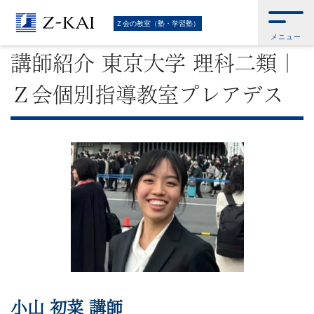
難
Ｚ会トップ
>
Ｚ会の教室（塾・学習塾）
>
講師紹介 東京大学 理科二類｜Ｚ会
Ｚ会の教室（塾・学習塾）
個別指導教室プレアデス
メニュー
関
講師紹介 東京大学 理科二類｜
校
Ｚ会個別指導教室プレアデス
受
験
に
強
い
学
小山 初菜
講師