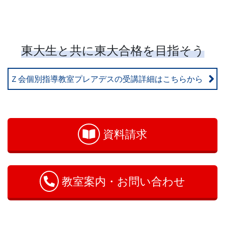
東大生と共に東大合格を目指そう
Ｚ会個別指導教室プレアデスの受講詳細はこちらから
お
問
い
資料請求
合
わ
せ
教室案内・お問い合わせ