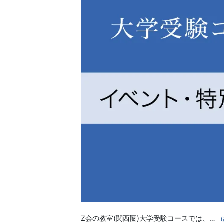
習
塾
Z会の教室(関西圏)大学受験コースでは、…
（