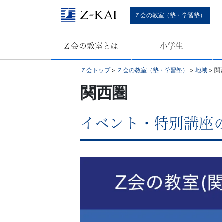
難
Ｚ会の教室（塾・学習塾）
関
Ｚ会の教室とは
小学生
校
Ｚ会トップ
>
Ｚ会の教室（塾・学習塾）
>
地域
>
関
受
関西圏
験
イベント・特別講座の
に
強
い
学