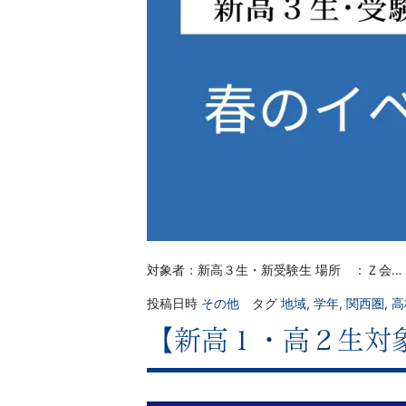
対象者：新高３生・新受験生 場所 ：Ｚ会…
投稿日時
その他
タグ
地域
,
学年
,
関西圏
,
高
【新高１・高２生対