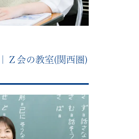
｜Ｚ会の教室(関西圏)