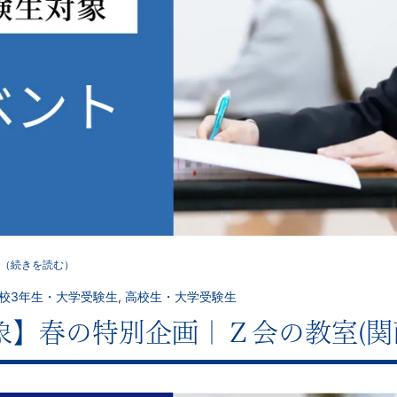
（続きを読む）
校3年生・大学受験生
,
高校生・大学受験生
象】春の特別企画｜Ｚ会の教室(関