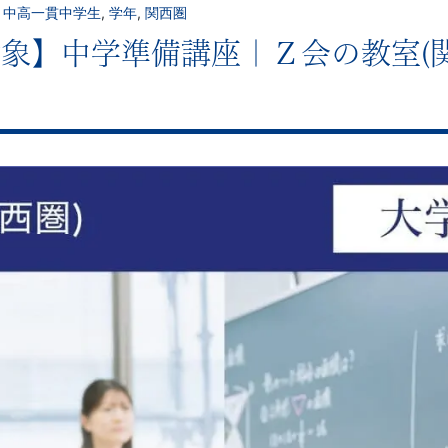
,
中高一貫中学生
,
学年
,
関西圏
象】中学準備講座｜Ｚ会の教室(