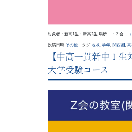
対象者：新高1生・新高2生 場所 ：Ｚ会…
（
投稿日時
その他
タグ
地域
,
学年
,
関西圏
,
高
【中高一貫新中１生対
大学受験コース