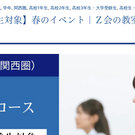
域
,
学年
,
関西圏
,
高校1年生
,
高校2年生
,
高校3年生・大学受験生
,
高校生
生対象】春のイベント｜Ｚ会の教室