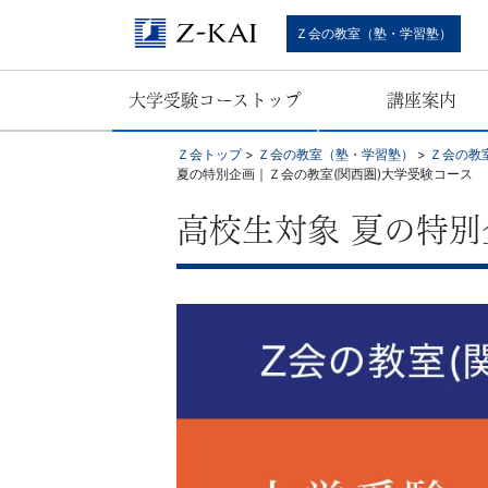
難
Ｚ会の教室（塾・学習塾）
関
大学受験コーストップ
講座案内
校
Ｚ会トップ
>
Ｚ会の教室（塾・学習塾）
>
Ｚ会の教
受
夏の特別企画｜Ｚ会の教室(関西圏)大学受験コース
験
高校生対象 夏の特別
に
強
い
学