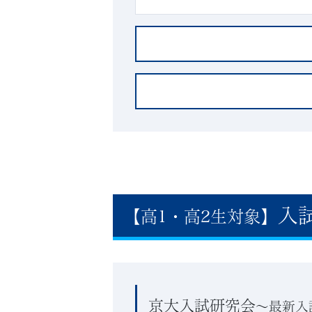
入
【高1・高2生対象】
京大入試研究会
～最新入