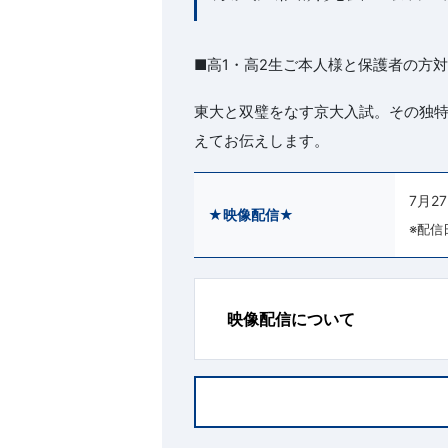
■高1・高2生ご本人様と保護者の方
東大と双璧をなす京大入試。その独
えてお伝えします。
7月2
★映像配信★
※配信
映像配信について