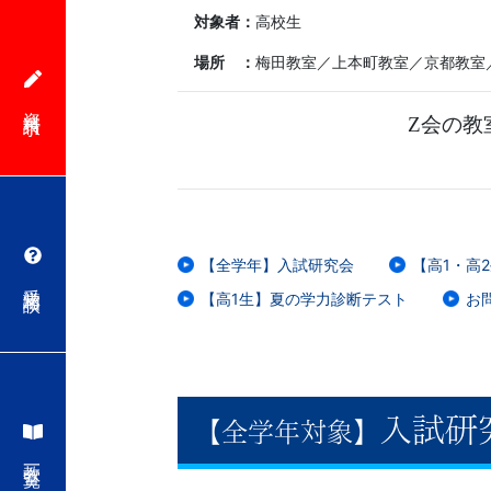
対象者：
高校生
場所 ：
梅田教室／上本町教室／京都教室
資料請求
Z会の教
【全学年】入試研究会
【高1・高
受講相談
【高1生】夏の学力診断テスト
お
入試研
【全学年対象】
教室一覧