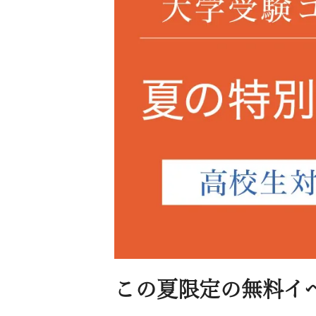
習
塾
この夏限定の無料イ