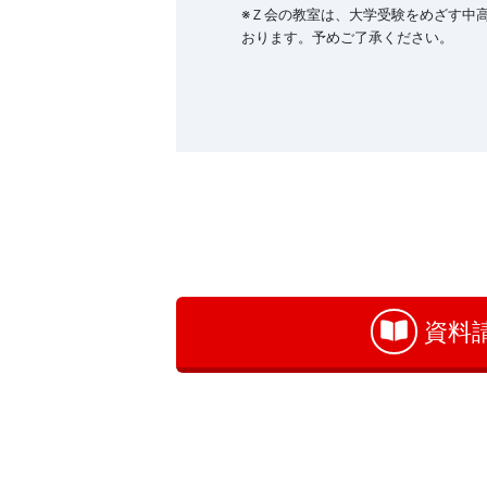
※Ｚ会の教室は、大学受験をめざす中
おります。予めご了承ください。
お
問
い
合
わ
資料
せ