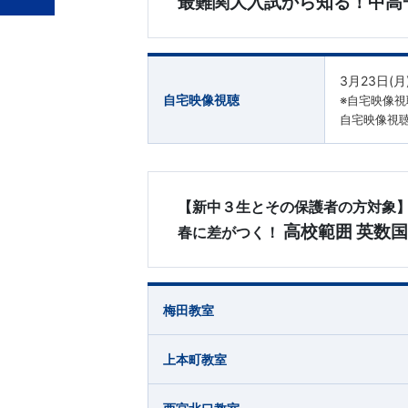
最難関大入試から知る！中高
3月23日(
自宅映像視聴
※自宅映像
自宅映像視聴
【新中３生とその保護者の方対象
高校範囲 英数
春に差がつく！
梅田教室
上本町教室