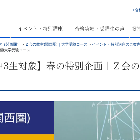
合
イベント・特別講座
合格実績・受講生の声
教
室（関西圏）
>
Ｚ会の教室(関西圏)｜大学受験コース
>
イベント・特別講座のご案内
圏)大学受験コース
中3生対象】春の特別企画｜Ｚ会の