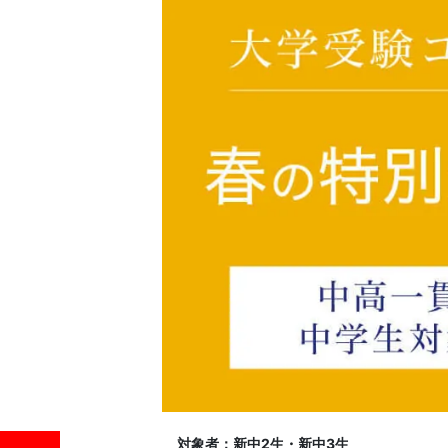
習
塾
対象者：新中2生・新中3生