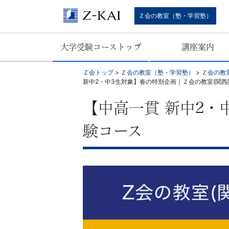
難
Ｚ会の教室（塾・学習塾）
関
大学受験コーストップ
講座案内
校
Ｚ会トップ
>
Ｚ会の教室（塾・学習塾）
>
Ｚ会の教
受
新中2・中3生対象】春の特別企画｜Ｚ会の教室(関西
験
【中高一貫 新中2・
験コース
に
強
い
学