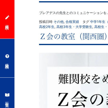
プレアデスの先生とのコミュニケーションを
投稿日時
その他
,
合格実績
タグ
中学1年生
資料請求
高校2年生
,
高校3年生・大学受験生
,
高校生・
Ｚ会の教室（関西圏
受講相談
教室一覧