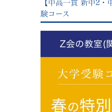
【中高一貫 新中2・
験コース