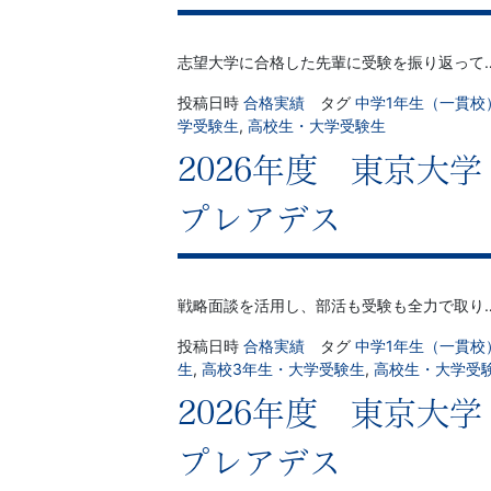
習
塾
志望大学に合格した先輩に受験を振り返って
投稿日時
合格実績
タグ
中学1年生（一貫校
学受験生
,
高校生・大学受験生
2026年度 東京大
プレアデス
戦略面談を活用し、部活も受験も全力で取り
投稿日時
合格実績
タグ
中学1年生（一貫校
生
,
高校3年生・大学受験生
,
高校生・大学受
2026年度 東京大
プレアデス