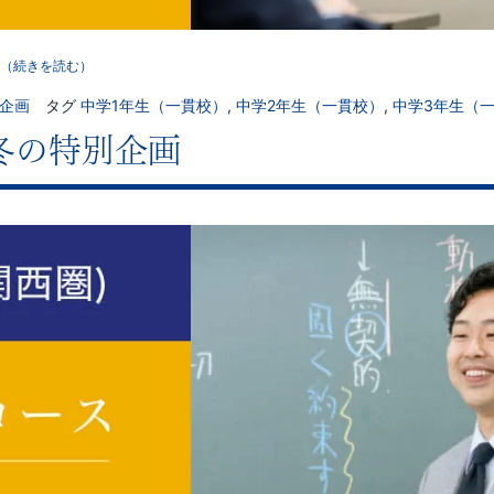
（続きを読む）
別企画
タグ
中学1年生（一貫校）
,
中学2年生（一貫校）
,
中学3年生（
冬の特別企画