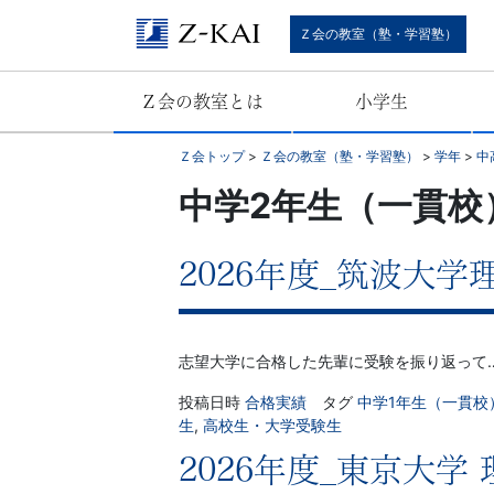
難
Ｚ会の教室（塾・学習塾）
関
Ｚ会の教室とは
小学生
校
Ｚ会トップ
>
Ｚ会の教室（塾・学習塾）
>
学年
>
中
受
中学2年生（一貫校
験
2026年度_筑波大
に
強
志望大学に合格した先輩に受験を振り返って
い
投稿日時
合格実績
タグ
中学1年生（一貫校
生
,
高校生・大学受験生
学
2026年度_東京大