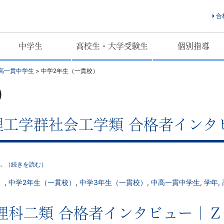
合
中学生
高校生・大学受験生
個別指導
高一貫中学生
>
中学2年生（一貫校）
）
学理工学群社会工学類 合格者イン
…
（続きを読む）
）
,
中学2年生（一貫校）
,
中学3年生（一貫校）
,
中高一貫中学生
,
学年
,
学 理科二類 合格者インタビュー｜