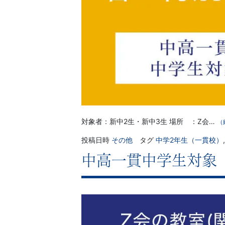
対象者：新中2生・新中3生 場所 ：Z会…
（
投稿日時
その他
タグ
中学2年生（一貫校）
中高一貫中学生対象