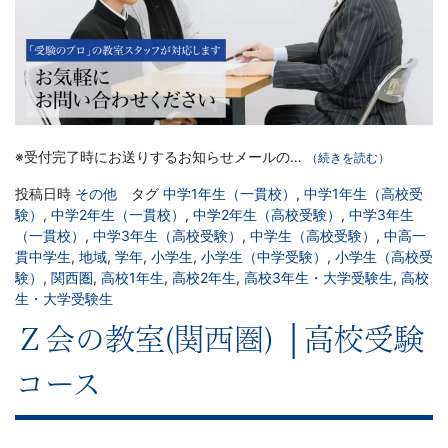
※受付完了時にお送りするお知らせメールの…
（続きを読む）
投稿日時
その他
タグ
中学1年生（一貫校）
,
中学1年生（高校受
験）
,
中学2年生（一貫校）
,
中学2年生（高校受験）
,
中学3年生
（一貫校）
,
中学3年生（高校受験）
,
中学生（高校受験）
,
中高一
貫中学生
,
地域
,
学年
,
小学生
,
小学生（中学受験）
,
小学生（高校受
験）
,
関西圏
,
高校1年生
,
高校2年生
,
高校3年生・大学受験生
,
高校
生・大学受験生
Ｚ会の教室(関西圏) │高校受験
コース