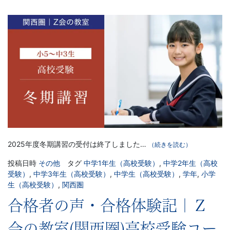
2025年度冬期講習の受付は終了しました…
（続きを読む）
投稿日時
その他
タグ
中学1年生（高校受験）
,
中学2年生（高校
受験）
,
中学3年生（高校受験）
,
中学生（高校受験）
,
学年
,
小学
生（高校受験）
,
関西圏
合格者の声・合格体験記｜Ｚ
会の教室(関西圏)高校受験コー