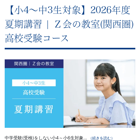
【小4～中3生対象】2026年度
夏期講習 | Ｚ会の教室(関西圏)
高校受験コース
中学受験(受検)をしない小4～小6生対象…
（続きを読む）