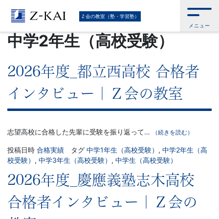
難
Ｚ会トップ
>
Ｚ会の教室（塾・学習塾）
>
学年
>
中学生（高校受験）
>
中学
Ｚ会の教室（塾・学習塾）
2年生（高校受験）
メニュー
関
中学2年生（高校受験）
校
2026年度_都立西高校 合格者
受
インタビュー｜Ｚ会の教室
験
に
志望高校に合格した先輩に受験を振り返って…
（続きを読む）
強
投稿日時
合格実績
タグ
中学1年生（高校受験）
,
中学2年生（高
校受験）
,
中学3年生（高校受験）
,
中学生（高校受験）
い
2026年度_慶應義塾志木高校
学
合格者インタビュー｜Ｚ会の