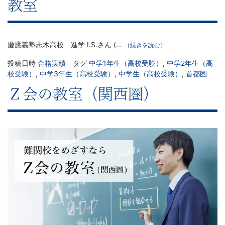
習
教室
塾
慶應義塾志木高校 進学 I.S.さん (…
（続きを読む）
投稿日時
合格実績
タグ
中学1年生（高校受験）
,
中学2年生（高
校受験）
,
中学3年生（高校受験）
,
中学生（高校受験）
,
首都圏
Ｚ会の教室（関西圏）