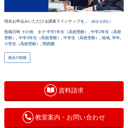
現在お申込みいただける講座ラインナップを…
（続きを読む）
投稿日時
その他
タグ
中学1年生（高校受験）
,
中学2年生（高校
受験）
,
中学3年生（高校受験）
,
中学生（高校受験）
,
地域
,
学年
,
小学生（高校受験）
,
関西圏
投
過去の投稿
稿
ナ
お
問
ビ
い
資料請求
ゲ
合
わ
ー
せ
シ
教室案内・お問い合わせ
ョ