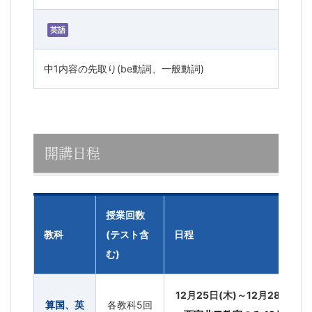
英語
中1内容の先取り(be動詞、一般動詞)
開講日程
授業回数
教科
(テスト含
日程
む)
12月25日(木)～12月28日(日)
算国、英
各教科5回