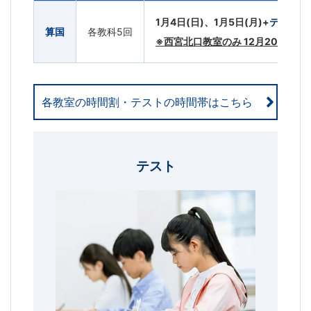
1月4日(日)、1月5日(月)+
テスト 1
算国
各教科5回
※西宮北口教室のみ 12月20日(土)、
各教室の時間割・テストの時間帯はこちら
テスト