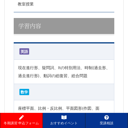
教室授業
学習内容
英語
現在進行形、疑問詞、Itの特別用法、時制(過去形、
過去進行形)、動詞の総復習、総合問題
数学
座標平面、比例・反比例、平面図形(作図、面
積）、空間図形、学校では教えてくれない整数の性
冬期講習 申込フォーム
おすすめイベント
受講相談
質