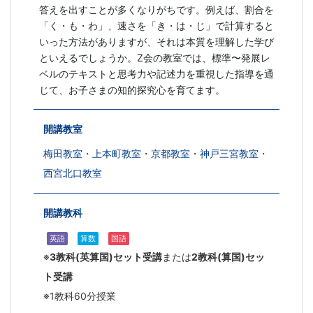
答えを出すことが多くなりがちです。例えば、割合を
「く・も・わ」、速さを「き・は・じ」で計算すると
いった方法がありますが、それは本質を理解した学び
といえるでしょうか。Z会の教室では、標準〜発展レ
ベルのテキストと思考力や記述力を重視した指導を通
じて、お子さまの知的探究心を育てます。
開講教室
梅田教室
・
上本町教室
・
京都教室
・
神戸三宮教室
・
西宮北口教室
開講教科
英語
算数
国語
※
3教科(英算国)セット受講
または
2教科(算国)セッ
ト受講
※1教科60分授業