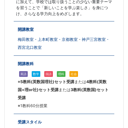
に加えて、学校では取り扱うことの少ない重要テーマ
を習うことで「新しいことを学ぶ楽しさ」を身につ
け、さらなる学力向上をめざします。
開講教室
梅田教室
・
上本町教室
・
京都教室
・
神戸三宮教室
・
西宮北口教室
開講教科
英語
数学
国語
理科
社会
※
5教科(英数国理社)セット受講
または
4教科(英数
国+理or社)セット受講
または
3教科(英数国)セット
受講
※1教科60分授業
受講スタイル