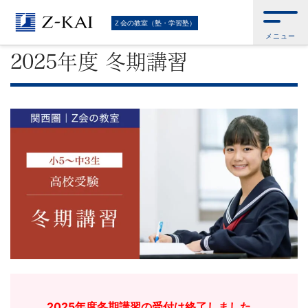
難
Ｚ会トップ
>
Ｚ会の教室（塾・学習塾）
>
Ｚ会の教室（関西圏）
>
Ｚ会の教
Ｚ会の教室（塾・学習塾）
室(関西圏) │高校受験コース
>
2025年度 冬期講習
メニュー
関
2025年度 冬期講習
校
受
験
に
強
い
学
2025年度冬期講習の受付は終了しました。