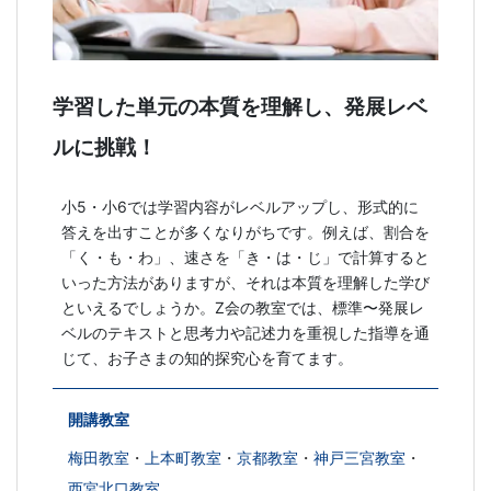
学習した単元の本質を理解し、発展レベ
ルに挑戦！
小5・小6では学習内容がレベルアップし、形式的に
答えを出すことが多くなりがちです。例えば、割合を
「く・も・わ」、速さを「き・は・じ」で計算すると
いった方法がありますが、それは本質を理解した学び
といえるでしょうか。Z会の教室では、標準〜発展レ
ベルのテキストと思考力や記述力を重視した指導を通
じて、お子さまの知的探究心を育てます。
開講教室
梅田教室
・
上本町教室
・
京都教室
・
神戸三宮教室
・
西宮北口教室