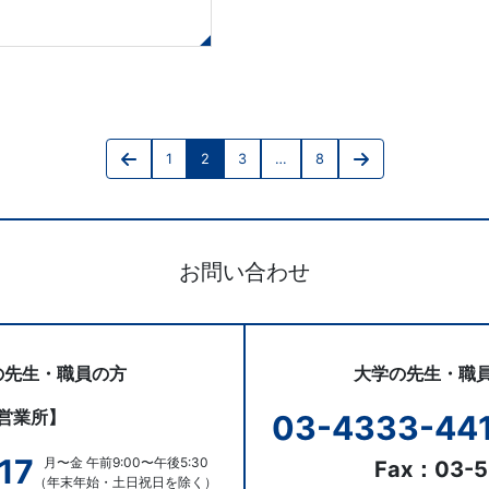
投
1
2
3
…
8
稿
Previous
Page
Page
Page
Page
Next
page
page
の
ペ
お問い合わせ
ー
ジ
送
の先生・職員の方
大学の先生・職
り
営業所】
03-4333-44
17
月〜金 午前9:00〜午後5:30
Fax：03-5
（年末年始・土日祝日を除く）