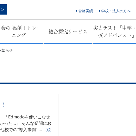
ョン
合格実績
学校・法人の方へ
Ｚ会の 添削＋トレー
実力テスト「中学
総合探究サービス
ニング
校アドバンスト
お知らせ
た！
 「Edmodoを使いこなせ
かった…」 そんな疑問にお
での“導入事例” ...
（続