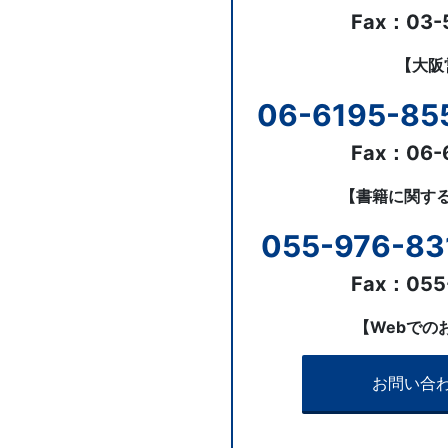
Fax：03-
ジ。
【大阪
学
06-6195-85
校
Fax：06-
の
【書籍に関す
先
055-976-83
生
Fax：055
の
【Webでの
ご
お問い合
指