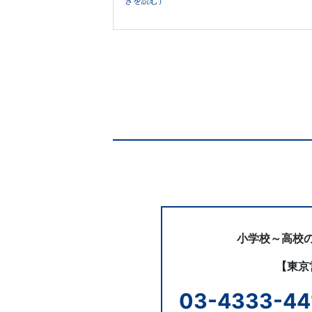
生
きを読む）
向
け
サ
ー
お
問
ビ
い
合
ス』
わ
せ
の
小学校～高校
ペ
【東京
03-4333-44
ー