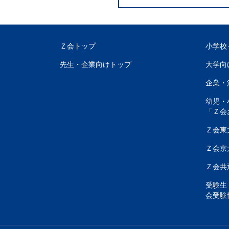
導
の
Ｚ会トップ
小学校
さ
先生・企業向けトップ
大学向
ら
企業・
幼児・
な
「Ｚ会
る
Ｚ会東
Ｚ会京
充
Ｚ会共
実
受験生
会受験
の