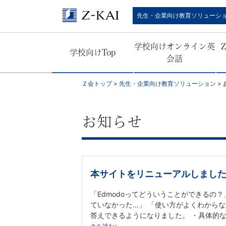
Ｚ
先生・企業向け教育ソリューシ
会
学校向けオンライン英
学校向けTop
公
会話
式
Ｚ会トップ
>
先生・企業向け教育ソリューション
>
／
お知らせ
『学
校
本サイトをリニューアルしまし
の
「Edmodoってどういうことができるの？」
先
ていなかった…」 「使い方がよくわからな
答えできるようになりました。 ・具体的な他校