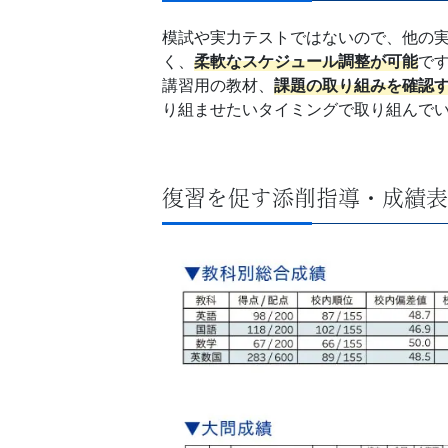
生
模試や実力テストではないので、他の
向
く、
柔軟なスケジュール調整が可能
で
講習用の教材、
課題の取り組みを確認
け
り組ませたいタイミングで取り組んで
サ
ー
復習を促す添削指導・成績表
ビ
ス』
の
ペ
ー