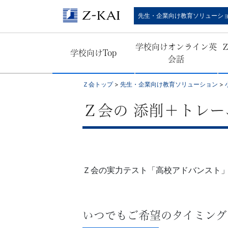
Ｚ
先生・企業向け教育ソリューシ
会
学校向けオンライン英
学校向けTop
公
会話
式
Ｚ会トップ
>
先生・企業向け教育ソリューション
>
／
Ｚ会の 添削＋トレ
『学
校
Ｚ会の実力テスト「高校アドバンスト
の
先
いつでもご希望のタイミング