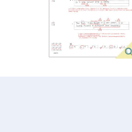
す
る
サ
ー
ビ
ス
を
ご
用