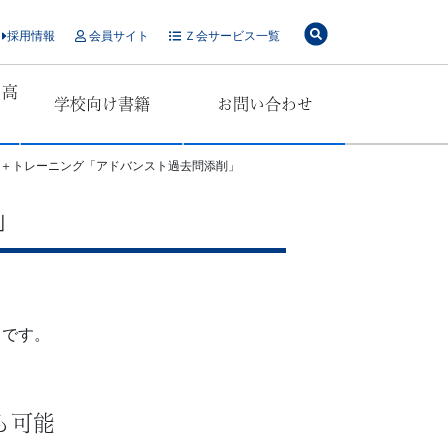
採用情報
会員サイト
Ｚ会サービス一覧
・高
学校向け書籍
お問い合わせ
」
削＋トレーニング「アドバンスト過去問添削」
」
スです。
も可能