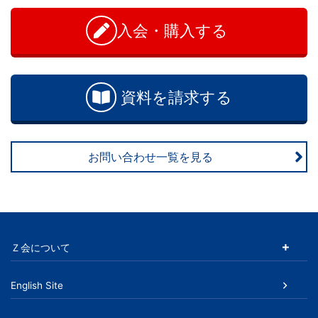
学
問
い
入会・購入する
ぶ
合
わ
こ
せ
資料を請求する
と
は、
お問い合わせ一覧を見る
や
が
て、
Ｚ会について
学
English Site
力