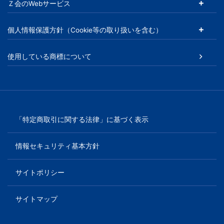
Ｚ会のWebサービス
以
個人情報保護方針（Cookie等の取り扱いを含む）
上
使用している商標について
の
差
を
「特定商取引に関する法律」に基づく表示
つ
情報セキュリティ基本方針
け
サイトポリシー
る。
サイトマップ
幼