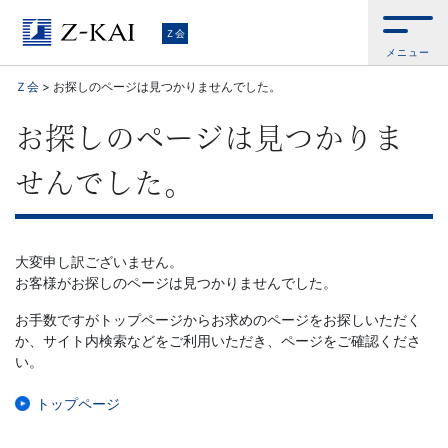
Ｚ
Ｚ会
メニュー
会
Ｚ会
>
お探しのページは見つかりませんでした。
【公
お探しのページは見つかりま
式
せんでした。
サ
イ
大変申し訳ございません。
お客様がお探しのページは見つかりませんでした。
ト】
お手数ですがトップページからお求めのページをお探しいただく
か、サイト内検索などをご利用いただき、ページをご確認くださ
自
い。
ら
トップページ
お