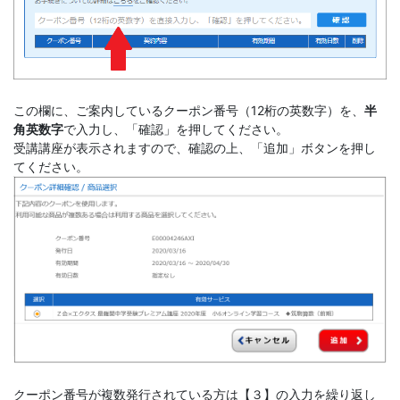
講
座
この欄に、ご案内しているクーポン番号（12桁の英数字）を、
半
角英数字
で入力し、「確認」を押してください。
受講講座が表示されますので、確認の上、「追加」ボタンを押し
てください。
クーポン番号が複数発行されている方は【
３
】の入力を繰り返し