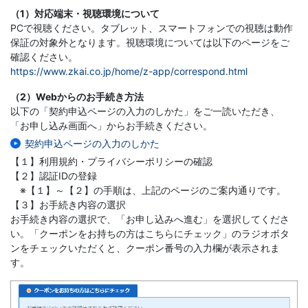
関
（1）対応端末・視聴環境について
PCで視聴ください。タブレット、スマートフォンでの視聴は動作
中
保証の対象外となります。視聴環境については以下のページをご
確認ください。
学
https://www.zkai.co.jp/home/z-app/correspond.html
受
（2）Webからのお手続き方法
以下の「契約申込ページの入力のしかた」をご一読いただき、
「お申し込み画面へ」からお手続きください。
験
契約申込ページの入力のしかた
【１】利用規約・プライバシーポリシーの確認
プ
【２】認証IDの登録
※【１】～【２】の手順は、上記のページのご案内通りです。
レ
【３】お手続き内容の選択
お手続き内容の選択で、「お申し込みへ進む」を選択してくださ
ミ
い。「クーポンをお持ちの方はこちらにチェック」のラジオボタ
ンをチェックいただくと、クーポン番号の入力欄が表示されま
ア
す。
ム