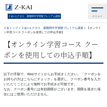
Ｚ
会
メニュー
Ｚ会×エクタス 最難関中学受験プレミアム講座
×
Ｚ会トップ
>
Ｚ会×エクタス 最難関中学受験プレミアム講座
>
【オンライ
ン学習コース クーポンを使用しての申込手順】
エ
【オンライン学習コース クー
ク
ポンを使用しての申込手順】
タ
ス
以下の手順で、Webサイトからお手続きください。「クーポンを
お持ちの方はこちらにチェック」を選択し、クーポン番号を入力
最
いただくことにより無料でお手続きが可能です。
なお、クーポン番号には有効期限がございます。期限を過ぎた場
合にはご使用いただけません。
難