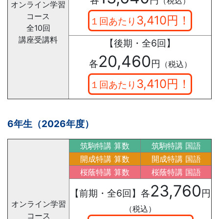
（税込）
オンライン学習
コース
3,410円！
１回あたり
全10回
講座受講料
【後期・全6回】
20,460
各
円
（税込）
3,410円！
１回あたり
6年生
（2026年度）
筑駒特講 算数
筑駒特講 国語
開成特講 算数
開成特講 国語
桜蔭特講 算数
桜蔭特講 国語
23,760
【前期・全6回】各
円
オンライン学習
（税込）
コース