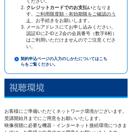
関
ください。
クレジットカードでのお支払い
となりま
中
す。
ご利用限度額・有効期限をご確認のう
え
、お手続きをお願いします。
メールアドレスにてお申し込みください。
学
認証IDにZ-IDとZ会の会員番号（数字8桁）
はご利用いただけませんのでご注意くださ
受
い。
験
契約申込ページの入力のしかたについてはこち
らをご覧ください。
プ
レ
視聴環境
ミ
お客様にご準備いただくネットワーク環境がございます。
ア
受講開始月までにご用意をお願いいたします。
映像視聴に必要な機器・インターネット接続環境につきま
ム