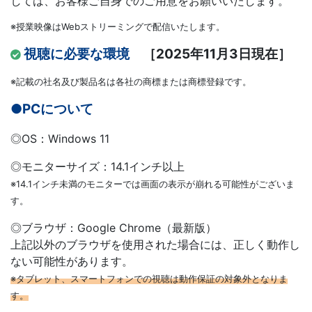
しては、お客様ご自身でのご用意をお願いいたします。
講
※授業映像はWebストリーミングで配信いたします。
視聴に必要な環境
［2025年11月3日現在］
座
※記載の社名及び製品名は各社の商標または商標登録です。
●PCについて
◎OS：Windows 11
◎モニターサイズ：14.1インチ以上
※14.1インチ未満のモニターでは画面の表示が崩れる可能性がございま
す。
◎ブラウザ：Google Chrome（最新版）
上記以外のブラウザを使用された場合には、正しく動作し
ない可能性があります。
※タブレット、スマートフォンでの視聴は動作保証の対象外となりま
す。