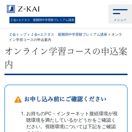
Ｚ
会
メニュー
Ｚ会×エクタス 最難関中学受験プレミアム講座
×
Ｚ会トップ
>
Ｚ会×エクタス 最難関中学受験プレミアム講座
>
オンラ
イン学習コースの申込案内
エ
オンライン学習コースの申込案
ク
内
タ
ス
お申し込み前にご確認ください
最
お持ちのPC・インターネット接続環境が視
難
聴環境を満たしているかどうかをご確認く
ださい。視聴環境については下記をご確認