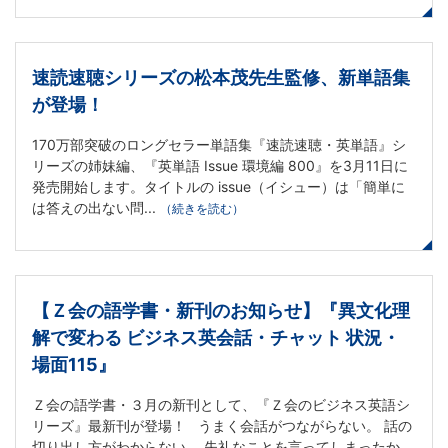
け
英
速読速聴シリーズの松本茂先生監修、新単語集
語
が登場！
通
170万部突破のロングセラー単語集『速読速聴・英単語』シ
リーズの姉妹編、『英単語 Issue 環境編 800』を3月11日に
発売開始します。タイトルの issue（イシュー）は「簡単に
信
は答えの出ない問...
（続きを読む）
講
座
【Ｚ会の語学書・新刊のお知らせ】『異文化理
や
解で変わる ビジネス英会話・チャット 状況・
場面115』
TOEIC®
Ｚ会の語学書・３月の新刊として、『Ｚ会のビジネス英語シ
リーズ』最新刊が登場！ うまく会話がつながらない。 話の
対
切り出し方がわからない。 失礼なことを言ってしまったか