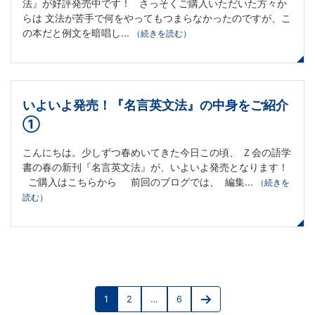
法』が好評発売中です！ さっそくご購入いただいた方々か
らは 文法が苦手で何をやってもつまらなかったのですが、こ
ー
の本だと例文を暗唱し...
（続きを読む）
ス
いよいよ発売！『名言英文法』の中身をご紹介
①
こんにちは。少しずつ春めいてきた今日この頃、 Ｚ会の語学
書の春の新刊『名言英文法』が、いよいよ発売となります！
ご購入はこちらから 前回のブログでは、 編集...
（続きを
読む）
投
1
2
…
6
稿
Page
Page
Page
Next