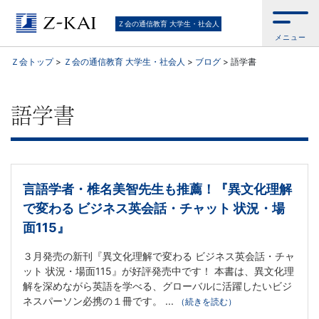
【Ｚ
Ｚ会の通信教育 大学生・社会人
メニュー
会】
Ｚ会トップ
>
Ｚ会の通信教育 大学生・社会人
>
ブログ
>
語学書
大
学
語学書
生・
社
言語学者・椎名美智先生も推薦！『異文化理解
で変わる ビジネス英会話・チャット 状況・場
会
面115』
人
３月発売の新刊『異文化理解で変わる ビジネス英会話・チャ
ット 状況・場面115』が好評発売中です！ 本書は、異文化理
向
解を深めながら英語を学べる、グローバルに活躍したいビジ
ネスパーソン必携の１冊です。 ...
（続きを読む）