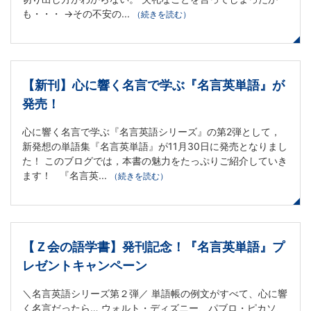
も・・・ →その不安の...
（続きを読む）
策
オ
【新刊】心に響く名言で学ぶ『名言英単語』が
ン
発売！
ラ
心に響く名言で学ぶ『名言英語シリーズ』の第2弾として，
新発想の単語集『名言英単語』が11月30日に発売となりまし
イ
た！ このブログでは，本書の魅力をたっぷりご紹介していき
ます！ 『名言英...
（続きを読む）
ン
講
【Ｚ会の語学書】発刊記念！『名言英単語』プ
座、
レゼントキャンペーン
法
＼名言英語シリーズ第２弾／ 単語帳の例文がすべて、心に響
く名言だったら… ウォルト・ディズニー、パブロ・ピカソ、