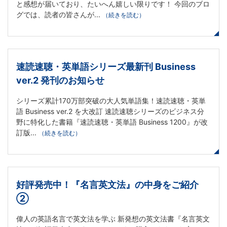
供
と感想が届いており、たいへん嬉しい限りです！ 今回のブロ
グでは、読者の皆さんが...
（続きを読む）
-
キ
速読速聴・英単語シリーズ最新刊 Business
ャ
ver.2 発刊のお知らせ
リ
シリーズ累計170万部突破の大人気単語集！速読速聴・英単
語 Business ver.2 を大改訂 速読速聴シリーズのビジネス分
ア
野に特化した書籍『速読速聴・英単語 Business 1200』が改
訂版...
（続きを読む）
ア
ッ
好評発売中！『名言英文法』の中身をご紹介
プ
②
コ
偉人の英語名言で英文法を学ぶ 新発想の英文法書『名言英文