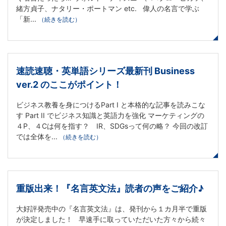
人
緒方貞子、ナタリー・ポートマン etc. 偉人の名言で学ぶ
「新...
（続きを読む）
向
け
速読速聴・英単語シリーズ最新刊 Business
英
ver.2 のここがポイント！
語
ビジネス教養を身につけるPart I と本格的な記事を読みこな
す Part II でビジネス知識と英語力を強化 マーケティングの
４P、４Cは何を指す？ IR、SDGsって何の略？ 今回の改訂
研
では全体を...
（続きを読む）
修
を
重版出来！『名言英文法』読者の声をご紹介♪
提
大好評発売中の『名言英文法』は、発刊から１カ月半で重版
が決定しました！ 早速手に取っていただいた方々から続々