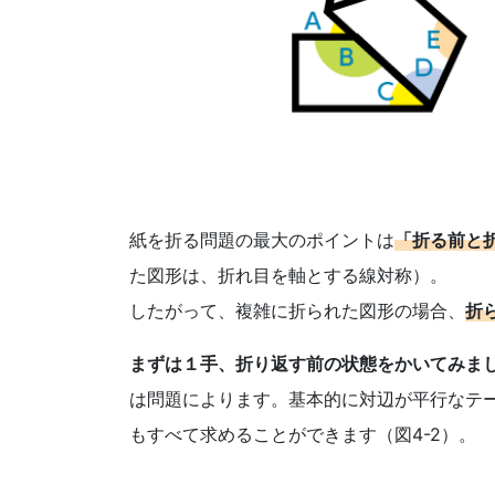
さ
ま
の
受
験
紙を折る問題の最大のポイントは
「折る前と
た図形は、折れ目を軸とする線対称）。
生
したがって、複雑に折られた図形の場合、
折
活
まずは１手、折り返す前の状態をかいてみま
を
は問題によります。基本的に対辺が平行なテ
もすべて求めることができます（図4-2）。
ナ