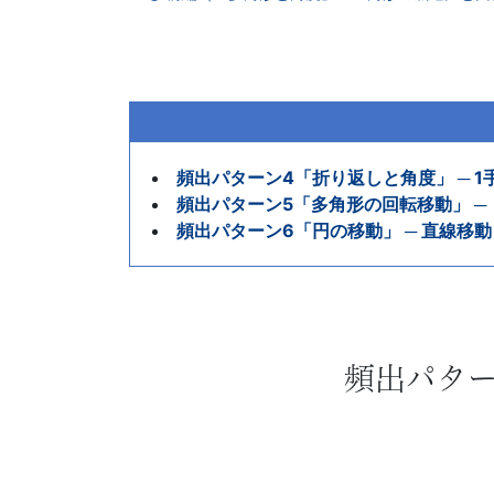
「受
験
学
習
頻出パターン4「折り返しと角度」 ─ 
頻出パターン5「多角形の回転移動」 ─
ナ
頻出パターン6「円の移動」 ─ 直線移
ビ」。
受
頻出パター
験
生