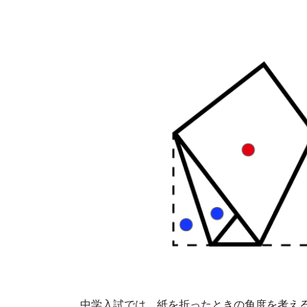
の
不
安
解
消・
今
す
ぐ
取
り
中学入試では、紙を折ったときの角度を考え