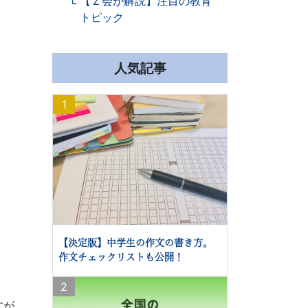
【Ｚ会が解説】注目の教育
トピック
人気記事
1
【決定版】中学生の作文の書き方。
作文チェックリストも公開！
2
すが、