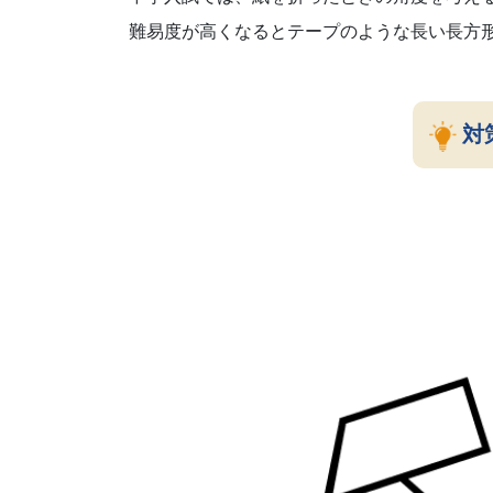
難易度が高くなるとテープのような長い長方形
組
め
対
る
ノ
ウ
ハ
ウ
で、
皆