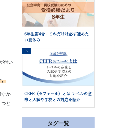
6年生第4号：これだけは必ず進めた
い夏休み
5
丸が付い
す。
戻すか
CEFR（セファール）とは レベルの意
味と入試や学校との対応を紹介
５つと
タグ一覧