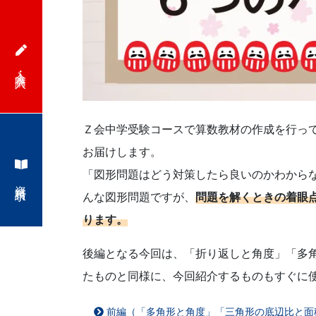
で
は
入会・購入
の
情
Ｚ会中学受験コースで算数教材の作成を行っ
お届けします。
報
「図形問題はどう対策したら良いのかわから
資料請求
が
んな図形問題ですが、
問題を解くときの着眼
ります。
満
後編となる今回は、「折り返しと角度」「多
載
たものと同様に、今回紹介するものもすぐに
の
前編（「多角形と角度」「三角形の底辺比と面