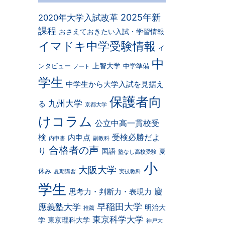
2025年新
2020年大学入試改革
課程
おさえておきたい入試・学習情報
イマドキ中学受験情報
イ
中
上智大学
ンタビュー
中学準備
ノート
学生
中学生から大学入試を見据え
保護者向
九州大学
る
京都大学
けコラム
公立中高一貫校受
検
受検必勝だよ
内申点
内申書
副教科
合格者の声
り
国語
夏
塾なし高校受験
小
大阪大学
休み
夏期講習
実技教科
学生
慶
思考力・判断力・表現力
早稲田大学
應義塾大学
明治大
推薦
東京科学大学
学
東京理科大学
神戸大