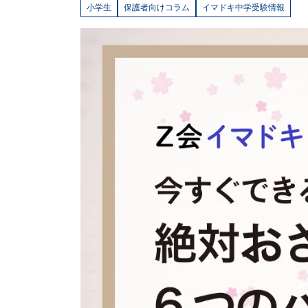
学
小学生
保護者向けコラム
イマドキ中学受験情報
受
験
に
強
い
Ｚ
会
な
ら