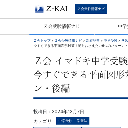
中
Ｚ会受験情報ナビ
学
Ｚ会受験情報ナビ
中学
受
Ｚ会トップ
>
Ｚ会受験情報ナビ
>
新着記事
>
中学受験
>
学
験・
今すぐできる平面図形対策！絶対おさえたい6つのパターン
高
Ｚ会 イマドキ中学受
校
今すぐできる平面図形
受
ン・後編
験・
投稿日：2024年12月7日
大
カテゴリ：
中学受験
学習法