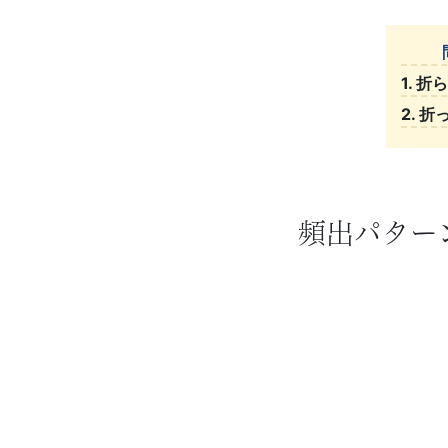
ビ
ゲ
1. 
ー
2. 
ト
し
頻出パター
ま
す。