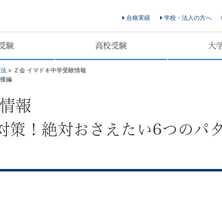
合格実績
学校・法人の方へ
受験
高校受験
大
習法
>
Ｚ会 イマドキ中学受験情報
・後編
験情報
対策！絶対おさえたい6つのパ