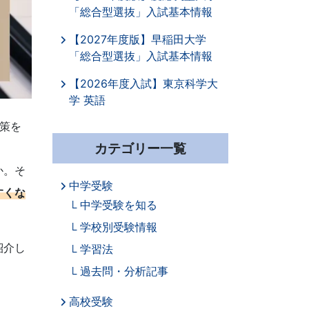
「総合型選抜」入試基本情報
【2027年度版】早稲田大学
「総合型選抜」入試基本情報
【2026年度入試】東京科学大
学 英語
策を
カテゴリー一覧
か。そ
中学受験
すくな
中学受験を知る
学校別受験情報
紹介し
学習法
過去問・分析記事
高校受験