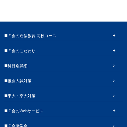
■Ｚ会の通信教育 高校コース
■Ｚ会のこだわり
■科目別詳細
■推薦入試対策
■東大・京大対策
■Ｚ会のWebサービス
■Ｚ会奨学金