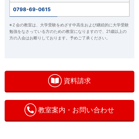
0798-69-0615
※Ｚ会の教室は、大学受験をめざす中高生および継続的に大学受験
勉強をなさっている方のための教室になりますので、21歳以上の
方の入会はお断りしております。予めご了承ください。
お
問
い
資料請求
合
わ
せ
教室案内・お問い合わせ