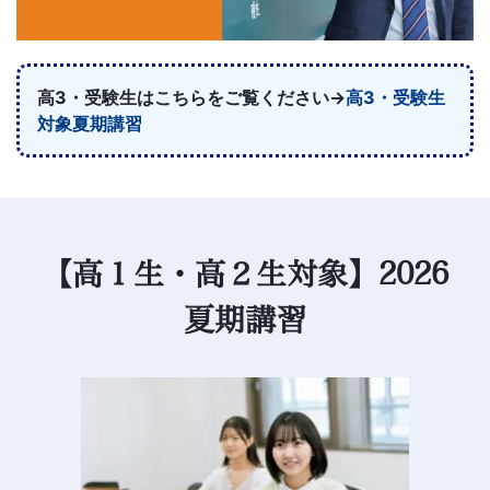
習
塾
高3・受験生はこちらをご覧ください→
高3・受験生
対象夏期講習
【高１生・高２生対象】2026
夏期講習