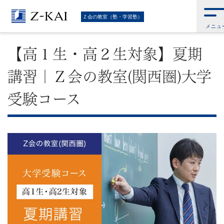
難
Ｚ会トップ
>
Ｚ会の教室（塾・学習塾）
>
Ｚ会の教室（関西圏）
>
Ｚ会の教
Ｚ会の教室（塾・学習塾）
室(関西圏)｜大学受験コース
>
【高１生・高２生対象】夏期講習｜Ｚ会の教室
メニュ
(関西圏)大学受験コース
関
【高１生・高２生対象】夏期
校
講習｜Ｚ会の教室(関西圏)大学
受
受験コース
験
に
強
い
学