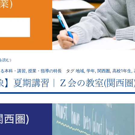
を読む）
れる本科・講習
,
授業・指導の特長
タグ
地域
,
学年
,
関西圏
,
高校1年生
,
象】夏期講習｜Ｚ会の教室(関西圏