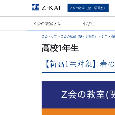
難
Ｚ会の教室（塾・学習塾）
関
Ｚ会の教室とは
小学生
校
Ｚ会トップ
>
Ｚ会の教室（塾・学習塾）
>
学年
>
高
受
高校1年生
験
【新高1生対象】春の
に
強
い
学