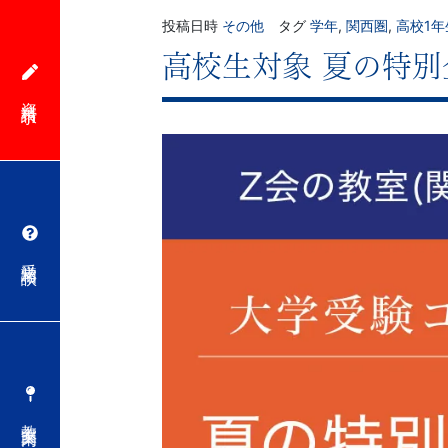
投稿日時
その他
タグ
学年
,
関西圏
,
高校1年
高校生対象 夏の特別
資料請求
受講相談
教室案内