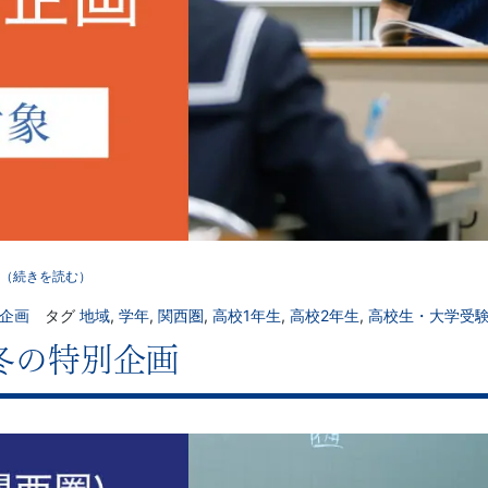
（続きを読む）
別企画
タグ
地域
,
学年
,
関西圏
,
高校1年生
,
高校2年生
,
高校生・大学受
冬の特別企画