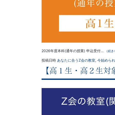
2026年度本科(通年の授業) 申込受付…
（続き
投稿日時
あなたに合うZ会の教室
,
今始めら
【高１生・高２生対