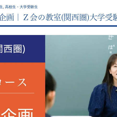
生
,
高校生・大学受験生
企画｜Ｚ会の教室(関西圏)大学受