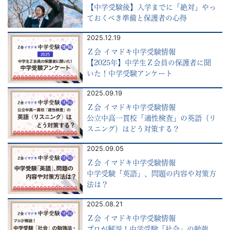
学
【中学受験後】入学までに「絶対」やっ
ておくべき準備と保護者の心得
受
2025.12.19
験
Ｚ会 イマドキ中学受験情報
【2025年】中学生Ｚ会員の保護者に聞
に
いた！中学受験アンケート
2025.09.19
強
Ｚ会 イマドキ中学受験情報
公立中高一貫校「適性検査」の英語（リ
い
スニング）はどう対策する？
Ｚ
2025.09.05
Ｚ会 イマドキ中学受験情報
会
中学受験「英語」、問題の内容や対策方
法は？
な
2025.08.21
Ｚ会 イマドキ中学受験情報
ら
プロが解説！中学受験「社会」の勉強