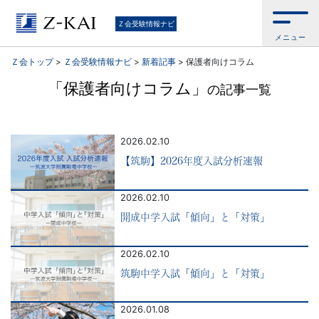
中
Ｚ会受験情報ナビ
メニュー
学
Ｚ会トップ
>
Ｚ会受験情報ナビ
>
新着記事
>
保護者向けコラム
受
「保護者向けコラム」
の記事一覧
験・
2026.02.10
高
【筑駒】2026年度入試分析速報
校
2026.02.10
受
開成中学入試「傾向」と「対策」
験・
2026.02.10
筑駒中学入試「傾向」と「対策」
大
2026.01.08