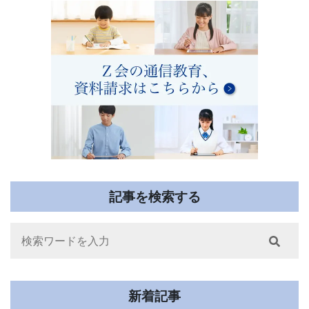
ー
「受
ジ
験
送
り
学
習
ナ
ビ」。
記事を検索する
受
Search
験
生
新着記事