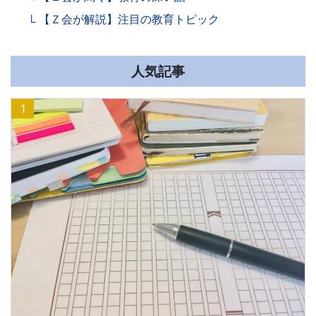
さ
【Ｚ会が解説】注目の教育トピック
ま
人気記事
の
1
受
験
生
活
を
ナ