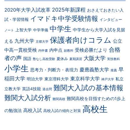
2025年新課程
2020年大学入試改革
おさえておきたい入
イマドキ中学受験情報
試・学習情報
インタビュー
中学生
中学生から大学入試を見据
上智大学
中学準備
ノート
保護者向けコラム
九州大学
公立
える
京都大学
合格
中高一貫校受検
受検必勝だより
内申点
内申書
副教科
者の声
大阪大学
国語
夏休み
塾なし高校受験
夏期講習
実技教科
小学生
早
慶應義塾大学
思考力・判断力・表現力
推薦
稲田大学
東京科学大学
明治大学
東京理科大学
私立
神戸大学
難関大入試の基本情報
立教大学
英語4技能
過去問
難関大入試分析
難関高校を目指すための1歩上
難関高校
高校生
高校入試
の勉強法
高校入試の傾向と対策