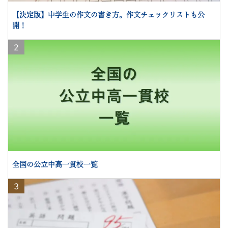
ビ
【決定版】中学生の作文の書き方。作文チェックリストも公
ゲ
開！
ー
2
ト
し
ま
す。
全国の公立中高一貫校一覧
3