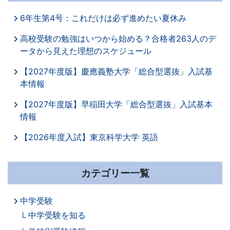
の
6年生第4号：これだけは必ず進めたい夏休み
不
高校受験の勉強はいつから始める？合格者263人のデ
安
ータから見えた理想のスケジュール
【2027年度版】慶應義塾大学「総合型選抜」入試基
解
本情報
消・
【2027年度版】早稲田大学「総合型選抜」入試基本
情報
今
【2026年度入試】東京科学大学 英語
す
ぐ
カテゴリー一覧
取
中学受験
中学受験を知る
り