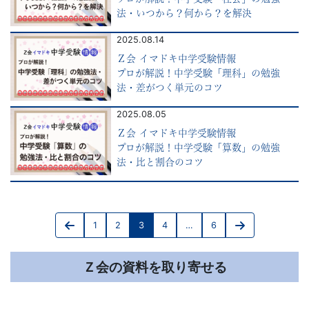
法・いつから？何から？を解決
で
2025.08.14
は
Ｚ会 イマドキ中学受験情報
プロが解説！中学受験「理科」の勉強
の
法・差がつく単元のコツ
2025.08.05
情
Ｚ会 イマドキ中学受験情報
プロが解説！中学受験「算数」の勉強
報
法・比と割合のコツ
が
投
満
1
2
3
4
…
6
稿
Previous
Page
Page
Page
Page
Page
Next
page
page
載
の
Ｚ会の資料を取り寄せる
ペ
の