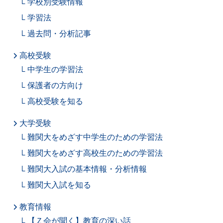
学校別受験情報
組
学習法
過去問・分析記事
め
高校受験
る
中学生の学習法
保護者の方向け
ノ
高校受験を知る
ウ
大学受験
ハ
難関大をめざす中学生のための学習法
難関大をめざす高校生のための学習法
ウ
難関大入試の基本情報・分析情報
で、
難関大入試を知る
皆
教育情報
【Ｚ会が聞く】教育の深い話