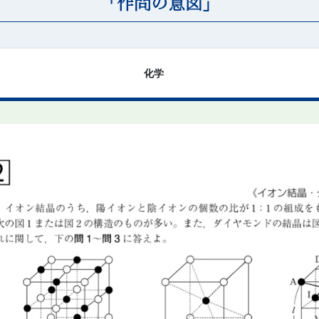
「作問の意図」
化学