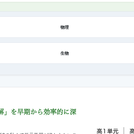
物理
生物
解」を
早期から効率的に深