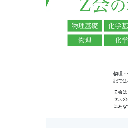
生
向
け）
の
公
式
物理・
記では
サ
Ｚ会は
イ
セスの
にあな
ト。