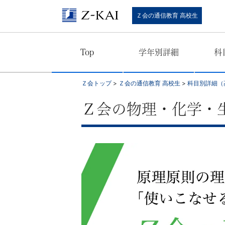
Ｚ
Ｚ会の通信教育 高校生
会
Top
学年別詳細
科
の
通
Ｚ会トップ
>
Ｚ会の通信教育 高校生
>
科目別詳細（
信
Ｚ会の物理・化学・
教
育
（高
校