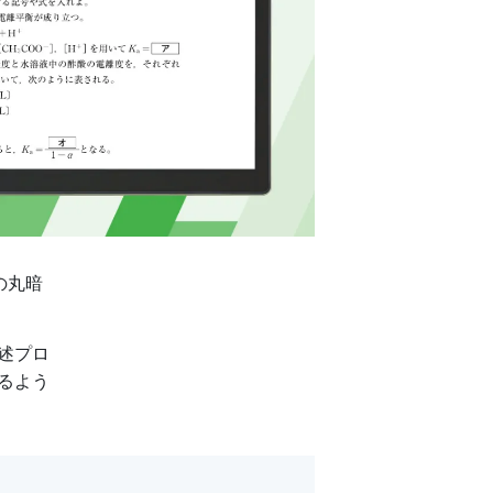
の丸暗
述プロ
るよう