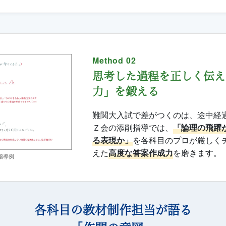
Method 02
思考した過程を正しく伝え
力」を鍛える
難関大入試で差がつくのは、途中経
Ｚ会の添削指導では、
「論理の飛躍
る表現か」
を各科目のプロが厳しく
えた
高度な答案作成力
を磨きます。
指導例
各科目の教材制作担当が語る