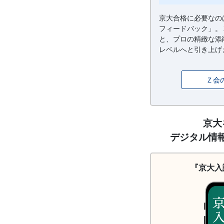
京大合格に必要なの
フィードバック」。
と、プロの精緻な添
レベルへと引き上げ
Ｚ会
請
京大
求
デジタル情
（徹
底
解
『京大入
剖
2026）