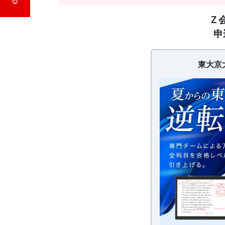
法」
【20260626〜】
Ｚ
東
を
申
大
京
提
大
東大京
プ
供
レ
ミ
ア
し
プ
ラ
ま
ン
す。