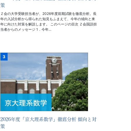
策
Ｚ会の大学受験担当者が、2026年度前期試験を徹底分析。長
年の入試分析から得られた知見もふまえて、今年の傾向と来
年に向けた対策を解説します。 このページの目次 Ｚ会国語担
当者からのメッセージ 1．今年…
2026年度「京大理系数学」徹底分析 傾向と対
策