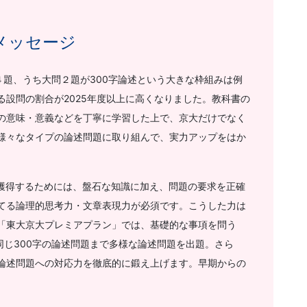
メッセージ
問４題、うち大問２題が300字論述という大きな枠組みは例
設問の割合が2025年度以上に高くなりました。教科書の
の意味・意義などを丁寧に学習した上で、京大だけでなく
様々なタイプの論述問題に取り組んで、実力アップをはか
を獲得するためには、盤石な知識に加え、問題の要求を正確
てる論理的思考力・文章表現力が必須です。こうした力は
「東大京大プレミアプラン」では、基礎的な事項を問う
同じ300字の論述問題まで多様な論述問題を出題。さら
論述問題への対応力を徹底的に鍛え上げます。早期からの