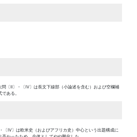
、大問〔Ⅱ〕・〔Ⅳ〕は長文下線部（小論述を含む）および空欄補
式である。
〕・〔Ⅳ〕は欧米史（およびアフリカ史）中心という出題構成に
り高かったため、全体としてやや難化した。