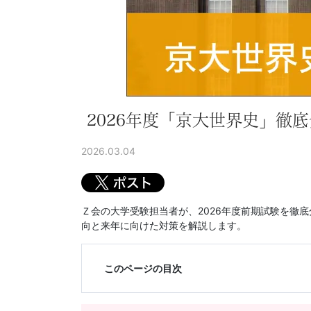
に
強
い
Ｚ
2026年度「京大世界史」徹
会
2026.03.04
な
ら
Ｚ会の大学受験担当者が、2026年度前期試験を徹
向と来年に向けた対策を解説します。
で
は
このページの目次
の