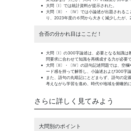
大問〔Ⅰ〕では統計資料が提示された。
大問〔Ⅱ〕・〔Ⅳ〕では小論述が出題されるこ
り、2023年度の６問から大きく減少したが、2
合否の分かれ目はここだ！
大問〔Ⅰ〕の300字論述は、必要となる知識
問要求に合わせて知識を再構成する力が必要
大問〔Ⅱ〕・〔Ⅳ〕の語句記述問題では、空欄
ード感を持って解答し、小論述および300字
また、語句の丸暗記にとどまらず、語句の定
考えながら学習を進め、時代や地域を俯瞰的
さらに詳しく見てみよう
大問別のポイント