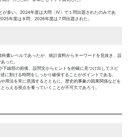
とが多い。2024年度は大問〔Ⅳ〕で１問出題されたのみであ
025年度は８問、2026年度は７問出題された。
は教科書レベルであったが、統計資料からキーワードを見抜き、設
であった。
や下線部の前後、設問文からヒントを的確に見つけ出してスピ
論述に割ける時間をしっかり確保することがポイントである。
義や用法を常に意識するとともに、歴史的事象の因果関係などを
にとらえる視点を養っていくことが不可欠であろう。