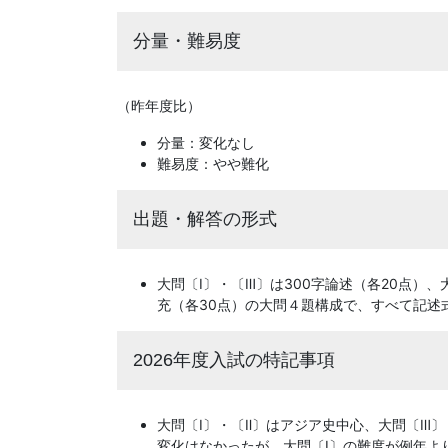
分量・難易度
（昨年度比）
分量：変化なし
難易度：やや難化
出題・解答の形式
大問〔Ⅰ〕・〔Ⅲ〕は300字論述（各20点）
充（各30点）の大問４題構成で、すべて記述
2026年度入試の特記事項
大問〔Ⅰ〕・〔Ⅱ〕はアジア史中心、大問〔Ⅲ
変化はなかったが、大問〔Ⅰ〕の難度が例年よ