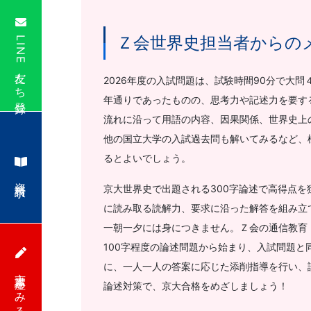
「合
Ｚ会世界史担当者からの
LINE友だち登録
格
2026年度の入試問題は、試験時間90分で大
直
年通りであったものの、思考力や記述力を要する
流れに沿って用語の内容、因果関係、世界史上
結
他の国立大学の入試過去問も解いてみるなど、
の
るとよいでしょう。
資料請求
受
京大世界史で出題される300字論述で高得点
に読み取る読解力、要求に沿った解答を組み立
験
一朝一夕には身につきません。Ｚ会の通信教育
100字程度の論述問題から始まり、入試問題と
攻
に、一人一人の答案に応じた添削指導を行い、
京大講座をみる
論述対策で、京大合格をめざしましょう！
略