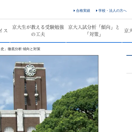
合格実績
学校・法人の方へ
京大生が教える受験勉強
京大入試分析「傾向」と
イス
京
の工夫
「対策」
界史」徹底分析 傾向と対策