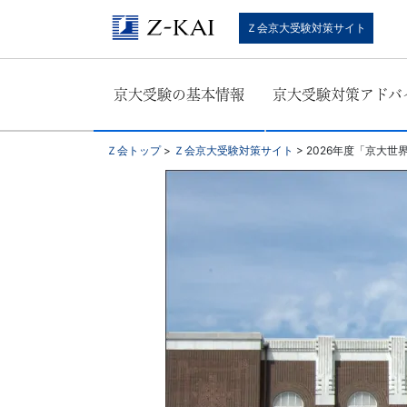
京
Ｚ会京大受験対策サイト
大
京大受験の基本情報
京大受験対策アドバ
受
験
Ｚ会トップ
>
Ｚ会京大受験対策サイト
>
2026年度「京大世
生
向
け。
京
大