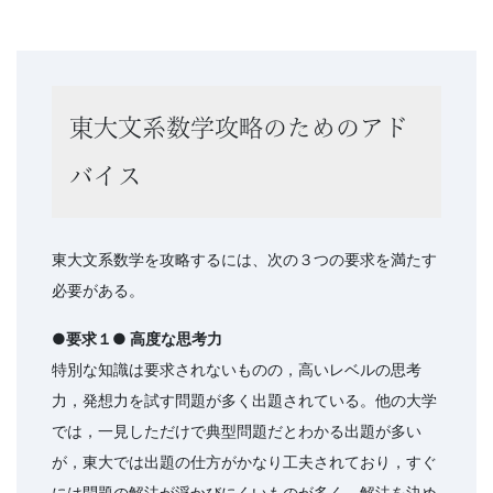
法」
を
提
東大文系数学攻略のためのアド
供
バイス
し
東大文系数学を攻略するには、次の３つの要求を満たす
ま
必要がある。
す。
●要求１● 高度な思考力
特別な知識は要求されないものの，高いレベルの思考
力，発想力を試す問題が多く出題されている。他の大学
では，一見しただけで典型問題だとわかる出題が多い
が，東大では出題の仕方がかなり工夫されており，すぐ
には問題の解法が浮かびにくいものが多く，解法を決め