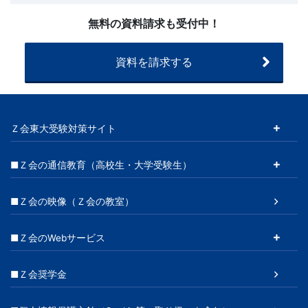
わ
せ】
無料の資料請求も受付中！
20260225
～
資料を請求する
Ｚ会東大受験対策サイト
■Ｚ会の通信教育（高校生・大学受験生）
■Ｚ会の映像（Ｚ会の教室）
■Ｚ会のWebサービス
■Ｚ会奨学金