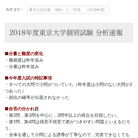
に
カテゴリ：
東大入試分析「傾向」と「対策」（2018年度）
強
い
2018年度東京大学個別試験 分析速報
Ｚ
■分量と難度の変化
会
・難易度は昨年並み
・分量は昨年並み
な
■今年度入試の特記事項
・すべての大問で小問がついていた（昨年度は小問のない大問が2
ら
つあった）
・頻出の確率が出題されなかった
で
■合否の分かれ目
・第2問，第3問を中心に，2問半以上の得点を目指したい。
は
・第1問，第4問は得意不得意で差がつきやすい問題といえるだろ
う。
の
・全体を通して小問による誘導が丁寧なので，完答できなくても