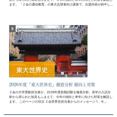
ます。 「Ｚ会の通信教育」の東大志望者向け講座で、出題内容が的中し…
2026年度「東大世界史」徹底分析 傾向と対策
Ｚ会の大学受験担当者が、2026年度前期試験を徹底分析。長年の入試分
析から得られた知見もふまえて、今年の傾向と来年に向けた対策を解説し
ます。 このページの目次 Ｚ会世界史担当者からのメッセージ 1．今…