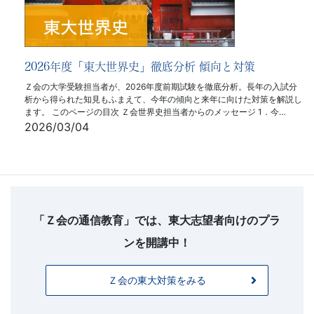
2026年度「東大世界史」徹底分析 傾向と対策
Ｚ会の大学受験担当者が、2026年度前期試験を徹底分析。長年の入試分
析から得られた知見もふまえて、今年の傾向と来年に向けた対策を解説し
ます。 このページの目次 Ｚ会世界史担当者からのメッセージ 1．今…
2026/03/04
【フ
ッ
タ
「Ｚ会の通信教育」では、東大志望者向けのプラ
ー
ンを開講中！
お
問
Ｚ会の東大対策をみる
い
合