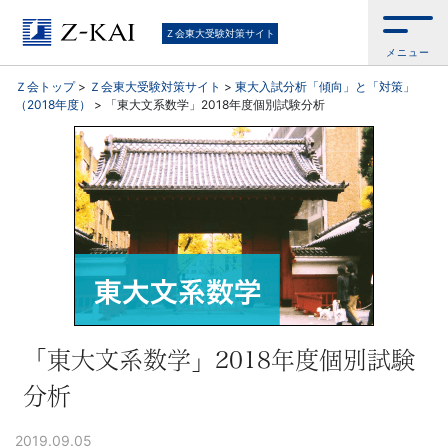
東
Ｚ会東大受験対策サイト
メニュー
大
Ｚ会トップ
>
Ｚ会東大受験対策サイト
>
東大入試分析「傾向」と「対策」
（2018年度）
>
「東大文系数学」2018年度個別試験分析
受
験
生
向
け。
東
「東大文系数学」2018年度個別試験
分析
大
2019.09.05