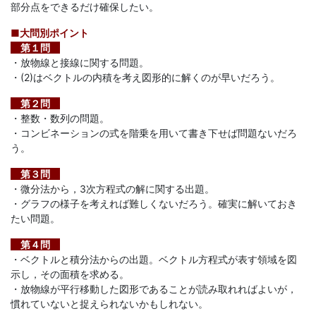
部分点をできるだけ確保したい。
「合
■大問別ポイント
第１問
格
・放物線と接線に関する問題。
・(2)はベクトルの内積を考え図形的に解くのが早いだろう。
直
第２問
・整数・数列の問題。
結
・コンビネーションの式を階乗を用いて書き下せば問題ないだろ
う。
の
第３問
受
・微分法から，3次方程式の解に関する出題。
・グラフの様子を考えれば難しくないだろう。確実に解いておき
たい問題。
験
第４問
攻
・ベクトルと積分法からの出題。ベクトル方程式が表す領域を図
示し，その面積を求める。
・放物線が平行移動した図形であることが読み取れればよいが，
略
慣れていないと捉えられないかもしれない。