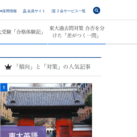
採用情報
会員サイト
Ｚ会サービス一覧
東大過去問対策 合否を分
大受験「合格体験記」
けた「差がつく一問」
「傾向」と「対策」の人気記事