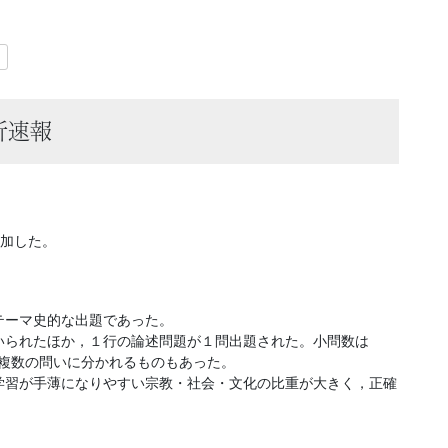
）
析速報
増加した。
テーマ史的な出題であった。
いられたほか，１行の論述問題が１問出題された。小問数は
に複数の問いに分かれるものもあった。
学習が手薄になりやすい宗教・社会・文化の比重が大きく，正確