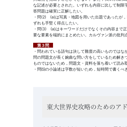
法」
な記述が必要とされた。いずれも内容に比して制限字
答問題は確実に正解したい。
を
・問(2) (a)は写真・地図を用いた出題であった
ずれも手堅く得点したい。
・問(3) (a)はキーワードだけでなくその内容ま
提
要な要素を端的にまとめたい。カルヴァン派の批判
供
第３問
・問われている語句は決して難度の高いものではな
問の問題文が長く婉曲な問い方をしているため解き
し
ものではないため，問題文・資料を落ち着いて読み
・問⑸の小論述は字数が短いため，短時間で書くべ
ま
す。
東大世界史攻略のためのア