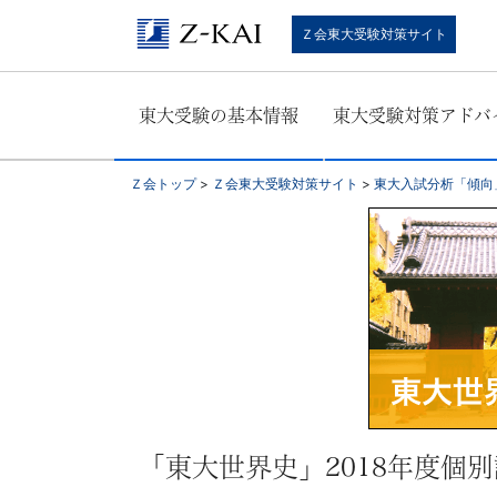
東
Ｚ会東大受験対策サイト
大
東大受験の基本情報
東大受験対策アドバ
受
験
Ｚ会トップ
>
Ｚ会東大受験対策サイト
>
東大入試分析「傾向
生
向
け。
東
大
「東大世界史」2018年度個