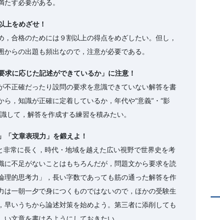
満たす必要がある。
以上をめざせ！
め，合格のためには９割以上の得点をめざしたい。但し，
囲からの出題も頻出なので，注意が必要である。
の要求に応じた記述ができているか」に注意！
が不正確だったり設問の要求を意識できていない解答を書
ら，知識が正確に定着しているか，年代や“意義”・“影
意識して，解答を作成する練習を積みたい。
力」「文章表現力」を鍛えよ！
度と非常に長く，時代・地域を越えた広い視野で世界史を考
識に不足がないことはもちろんだが，問題文から要求を読
論理的思考力」，長い字数であっても筋の通った解答を作
力は一朝一夕で身につくものではないので，ほかの受験生
，早いうちから論述対策を始めよう。第三者に添削しても
しい文章を書けるようにしておきたい。