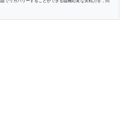
問題でリカバリーすることができる臨機応変な実戦力を，問
。