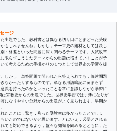
セージ
した出題でした。教科書とは異なる切り口にとまどった受験
たかもしれませんね。しかし，テーマ史の題材としては決し
差別・格差といった問題に深く関わるテーマです。入試改革
試に限らずこうしたテーマからの出題は増えていくことが予
ついて考えるための手掛かりの１つとして世界史の学習を捉
す。しかし，単答問題で問われたら答えられても，論述問題
できなかったりするものです。単なる用語暗記に留まらず，
な意義を持ったのかといったことを常に意識しながら学習に
２問は宗教史からの出題でした。世界史学習では手薄になりが
手薄になりやすい分野からの出題がよく見られます。早期か
う。
されたことに，驚き，焦った受験生は多かったことでしょ
人もいたのではないかと思います。とはいえ，必要とされる
されても対応できるよう，盤石な知識を固めるとともに，た