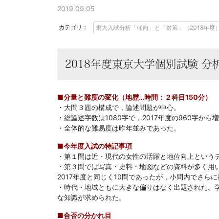
に
2019.09.05
強
カテゴリ：
東大入試分析「傾向」と「対策」（2018年度
い
2018年度東京大学個別試験 分
Ｚ
会
■分量と難度の変化（地歴…時間：２科目150分）
・大問３題の構成で，論述問題が中心。
な
・総論述字数は1080字で，2017年度の960字から
・全体的な難易度は昨年並みであった。
ら
■今年度入試の特記事項
・第１問は近・現代の女性の活躍と地位向上という
で
・第３問では写真・史料・地図などの資料が多く用
2017年度と同じく10問であったが，小問内でさら
は
・時代・地域ともに大きな偏りはなく出題された。
な知識が求められた。
の
■合否の分かれ目