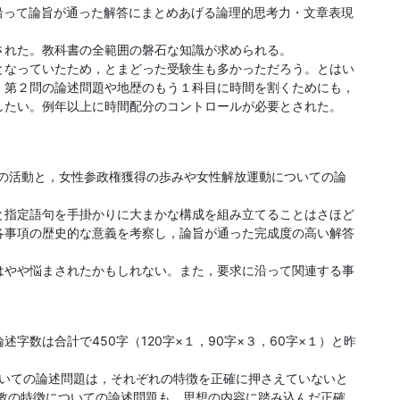
沿って論旨が通った解答にまとめあげる論理的思考力・文章表現
された。教科書の全範囲の磐石な知識が求められる。
となっていたため，とまどった受験生も多かっただろう。とはい
・第２問の論述問題や地歴のもう１科目に時間を割くためにも，
したい。例年以上に時間配分のコントロールが必要とされた。
性の活動と，女性参政権獲得の歩みや女性解放運動についての論
と指定語句を手掛かりに大まかな構成を組み立てることはさほど
各事項の歴史的な意義を考察し，論旨が通った完成度の高い解答
はやや悩まされたかもしれない。また，要求に沿って関連する事
字数は合計で450字（120字×１，90字×３，60字×１）と昨
についての論述問題は，それぞれの特徴を正確に押さえていないと
仏教の特徴についての論述問題も，思想の内容に踏み込んだ正確