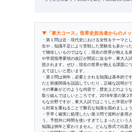
▼「東大コース」世界史担当者からのメッ
・第１問は近・現代史における女性をテーマと
生や，知識不足により苦戦した受験生も多かっ
て物珍しいものではなく，現在の世界が抱える
や学習指導要領の改訂が間近に迫る中，東大入
想されます。ぜひ，現在の世界が抱える課題に
えてほしいと思います。
・第２問は例年，必要とされる知識は基本的で
だと前後関係を誤認していたり，正確な説明が
その事象がどのような内容で，歴史上どのよう
取り組んでほしいところです。2018年度の第
ちな分野ですが，東大入試ではこうした学習が
ら対策を重ねることで磐石な知識を固めましょ
・手早く確実に処理したい第３問で資料が多用
う。予想外に時間を使いすぎてしまったという
知識は例年と変わりません。どんな形式で出題