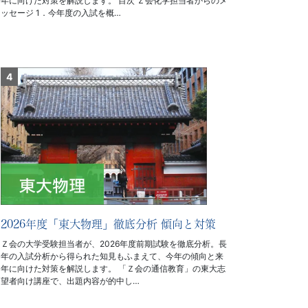
年に向けた対策を解説します。 目次 Ｚ会化学担当者からのメ
ッセージ 1．今年度の入試を概…
2026年度「東大物理」徹底分析 傾向と対策
Ｚ会の大学受験担当者が、2026年度前期試験を徹底分析。長
年の入試分析から得られた知見もふまえて、今年の傾向と来
年に向けた対策を解説します。 「Ｚ会の通信教育」の東大志
望者向け講座で、出題内容が的中し…