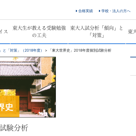
合格実績
学校・法人の方へ
東大生が教える受験勉強
東大入試分析「傾向」と
イス
東
の工夫
「対策」
」と「対策」（2018年度）
>
「東大世界史」2018年度個別試験分析
別試験分析