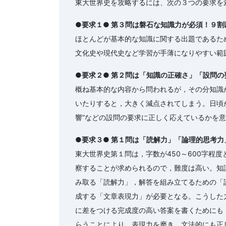
東大世界史を攻略するには、次の３つの要求を
●要求１● 第３問は磐石な知識力が必須！９割
ほとんどが基本的な知識に関する出題であるた
文化史や現代史など学習が手薄になりやすい範
●要求２● 第２問は「知識の正確さ」「設問
概ね基本的な内容から問われるが，その分知識
いたりすると，大きく減点されてしまう。日頃か
響”などの設問の要求に正しく応えているかを
●要求３● 第１問は「読解力」「論理的思考
東大世界史第１問は，字数が450～600字程
察することが求められるので，難度は高い。知
み取る「読解力」，解答を組み立てるための「
成する「文章表現力」が必要となる。こうした
に差をつける完成度の高い答案を書くためにも
らうことにより，表現力を磨き，文法的にも正