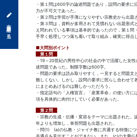
・第１問は600字の論述問題であり，設問の要求に
「合
力が不可欠であった。
・第２問は学習が手薄になりやすい宗教史から出題
格
東大対策講座を見る
・第３問は，資料が多用されて見慣れない出題形式
え問われている事項は基本的であったので，第１問
手早く処理しつつ落ち着いて取り組み，確実に得点
直
■大問別ポイント
結
第１問
・19～20世紀の男性中心の社会の中で活躍した女
述問題であった。制限字数は600字。
の
・問題の要求は読み取りやすく，一見すると問題文
難しくない。しかし，設問の要求に照らし合わせて
受
にまとめあげるのは難しかっただろう。
・指定語句の「人権宣言」「産業革命」の使い方に
験
項を具体的に肉付けしていく必要があった。
第２問
攻
・宗教の生成・伝播・変容をテーマに出題された。論述
年よりも増加し，単答問題も出題された。
略
・問(1) (a)の仏教・ジャイナ教に共通する特徴
共通点を見出すことができない。また，(c)の大乗