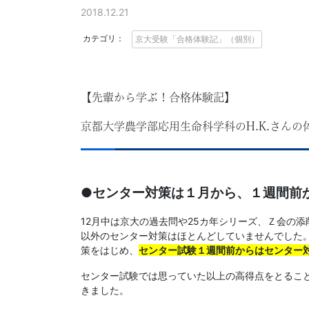
に
2018.12.21
強
カテゴリ：
京大受験「合格体験記」（個別）
い
Ｚ
【先輩から学ぶ！合格体験記】
京都大学農学部応用生命科学科のH.K.さんの
会
な
●センター対策は１月から、１週間前
ら
12月中は京大の過去問や25カ年シリーズ、Ｚ会の
で
以外のセンター対策はほとんどしていませんでした
策をはじめ、
センター試験１週間前からはセンター
は
センター試験では思っていた以上の高得点をとるこ
きました。
の