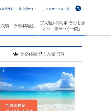
採用情報
会員サイト
Ｚ会サービス一覧
京大過去問対策 合否を分
大受験「合格体験記」
けた「差がつく一問」
合格体験記の人気記事