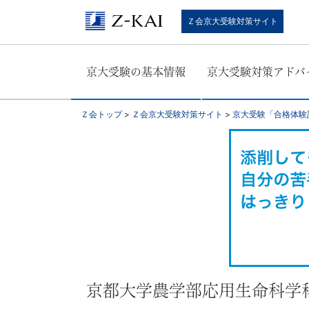
京
Ｚ会京大受験対策サイト
大
京大受験の基本情報
京大受験対策アドバ
受
験
Ｚ会トップ
>
Ｚ会京大受験対策サイト
>
京大受験「合格体験
生
向
け。
京
大
京都大学農学部応用生命科学科合