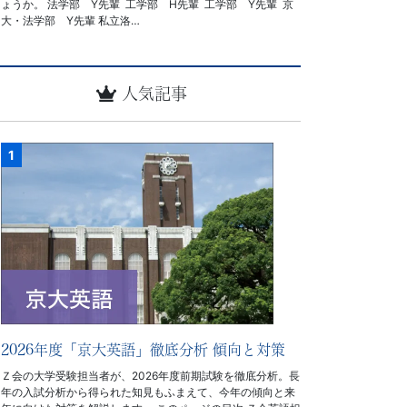
ょうか。 法学部 Y先輩 工学部 H先輩 工学部 Y先輩 京
大・法学部 Y先輩 私立洛…
人気記事
2026年度「京大英語」徹底分析 傾向と対策
Ｚ会の大学受験担当者が、2026年度前期試験を徹底分析。長
年の入試分析から得られた知見もふまえて、今年の傾向と来