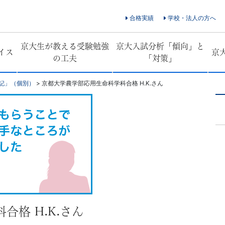
合格実績
学校・法人の方へ
京大生が教える受験勉強
京大入試分析「傾向」と
イス
京
の工夫
「対策」
記」（個別）
>
京都大学農学部応用生命科学科合格 H.K.さん
格 H.K.さん