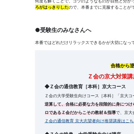
何度も解くことで、コツのようなものが自然と分か
法」
ろがはっきりした
ので、本番までに克服することが
を
●受験生のみなさんへ
提
本番ではどれだけリラックスできるかが大切になっ
供
し
合格から
ま
Ｚ会の京大対策講
◆Ｚ会の通信教育［本科］京大コース
す。
Ｚ会の大学受験生向けコース［本科］「京大コ
逆算して、合格に必要な力を段階的に身につけ
ロであるＺ会だからこその教材＆指導
で、京大
Ｚ会の通信教育 京大志望者向け推奨講座はこ