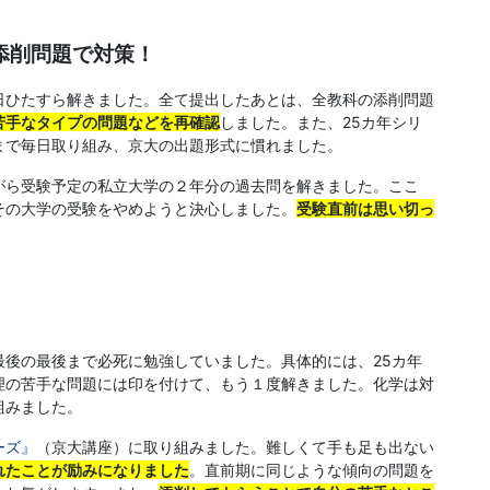
添削問題で対策！
日ひたすら解きました。全て提出したあとは、全教科の添削問題
苦手なタイプの問題などを再確認
しました。また、25カ年シリ
まで毎日取り組み、京大の出題形式に慣れました。
がら受験予定の私立大学の２年分の過去問を解きました。ここ
その大学の受験をやめようと決心しました。
受験直前は思い切っ
後の最後まで必死に勉強していました。具体的には、25カ年
理の苦手な問題には印を付けて、もう１度解きました。化学は対
組みました。
ーズ』
（京大講座）に取り組みました。難しくて手も足も出ない
れたことが励みになりました
。直前期に同じような傾向の問題を