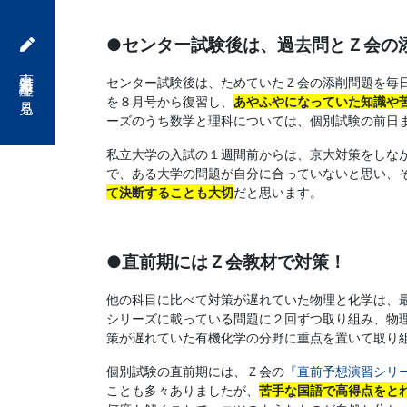
「合
●センター試験後は、過去問とＺ会の
格
京大対策講座を見る
センター試験後は、ためていたＺ会の添削問題を毎
を８月号から復習し、
あやふやになっていた知識や
直
ーズのうち数学と理科については、個別試験の前日
私立大学の入試の１週間前からは、京大対策をしな
結
で、ある大学の問題が自分に合っていないと思い、
て決断することも大切
だと思います。
の
受
●直前期にはＺ会教材で対策！
験
他の科目に比べて対策が遅れていた物理と化学は、最
シリーズに載っている問題に２回ずつ取り組み、物
攻
策が遅れていた有機化学の分野に重点を置いて取り
個別試験の直前期には、Ｚ会の
『直前予想演習シリ
略
ことも多々ありましたが、
苦手な国語で高得点をと