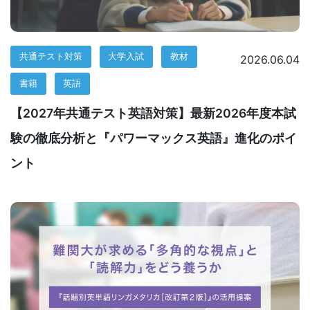
生
向
共通テスト対策
大学入試
教材
2026.06.04
け
書籍
英語
サ
【2027年共通テスト英語対策】最新2026年度本試
ー
験の徹底分析と『パワーマックス英語』進化のポイ
ント
ビ
ス』
の
ペ
ー