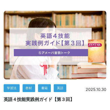
す
る
サ
ー
ビ
ス
を
学習法
教材
書籍
英語
2025.10.30
ご
英語４技能実践例ガイド【第３回】
用