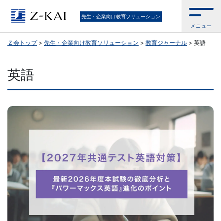
Ｚ
先生・企業向け教育ソリューション
メニュー
会
Ｚ会トップ
>
先生・企業向け教育ソリューション
>
教育ジャーナル
>
英語
公
英語
式
／
『学
校
の
先