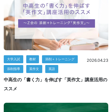
導
の
さ
ら
な
大学入試
教材
添削＋トレーニング
2026.04.23
る
添削指導
英作文
英語
充
中高生の「書く力」を伸ばす「英作文」講座活用の
実
ススメ
の