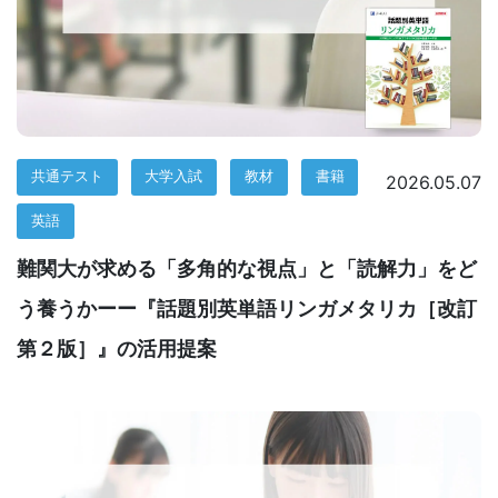
ジ。
学
校
共通テスト
大学入試
教材
書籍
2026.05.07
の
英語
先
難関大が求める「多角的な視点」と「読解力」をど
生
う養うかーー『話題別英単語リンガメタリカ［改訂
第２版］』の活用提案
の
ご
指