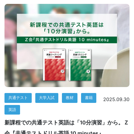
意
し
て
い
ま
す。
共通テスト
大学入試
教材
書籍
2025.09.30
英語
新課程での共通テスト英語は「10分演習」から。Ｚ
会『共通テストドリル英語 10 minutes』