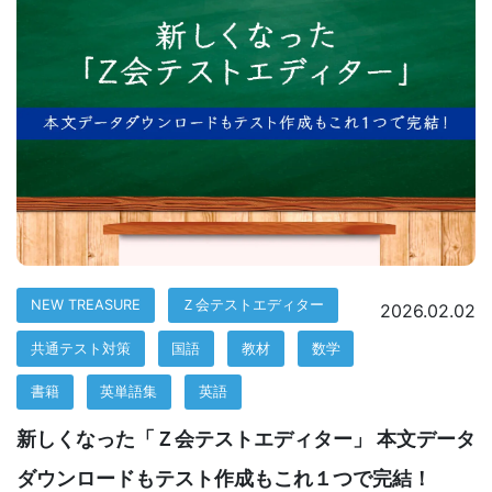
た
め
に、
学
校
現
NEW TREASURE
Ｚ会テストエディター
2026.02.02
場
共通テスト対策
国語
教材
数学
を
書籍
英単語集
英語
支
新しくなった「Ｚ会テストエディター」 本文データ
援
ダウンロードもテスト作成もこれ１つで完結！