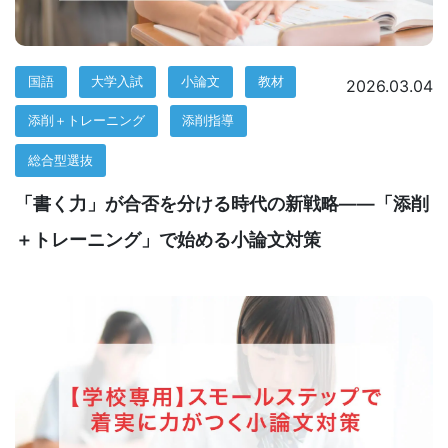
生
向
国語
大学入試
小論文
教材
2026.03.04
け
添削＋トレーニング
添削指導
サ
総合型選抜
ー
「書く力」が合否を分ける時代の新戦略――「添削
ビ
＋トレーニング」で始める小論文対策
ス』
の
ペ
ー