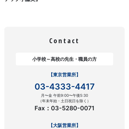
意
し
て
Contact
い
ま
小学校～高校の先生・職員の方
す。
【東京営業所】
03-4333-4417
月〜金 午前9:00〜午後5:30
（年末年始・土日祝日を除く）
Fax：03-5280-0071
【大阪営業所】