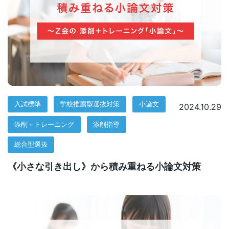
導
の
さ
ら
な
入試標準
学校推薦型選抜対策
小論文
2024.10.29
添削＋トレーニング
添削指導
る
総合型選抜
充
《小さな引き出し》から積み重ねる小論文対策
実
の