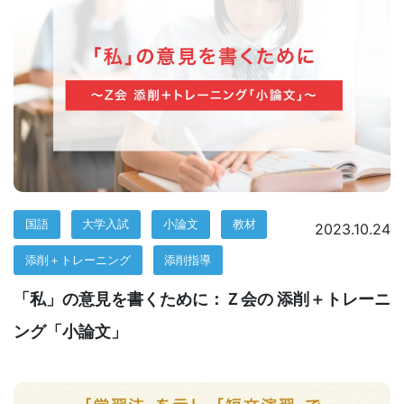
た
め
に、
学
校
現
国語
大学入試
小論文
教材
2023.10.24
場
添削＋トレーニング
添削指導
「私」の意見を書くために：Ｚ会の 添削＋トレーニ
を
ング「小論文」
支
援