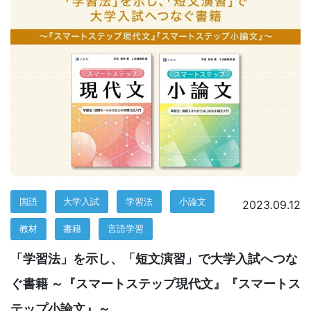
す
る
サ
ー
ビ
ス
国語
大学入試
学習法
小論文
2023.09.12
を
教材
書籍
言語学習
ご
「学習法」を示し、「短文演習」で大学入試へつな
ぐ書籍 ～『スマートステップ現代文』『スマートス
用
テップ小論文』～