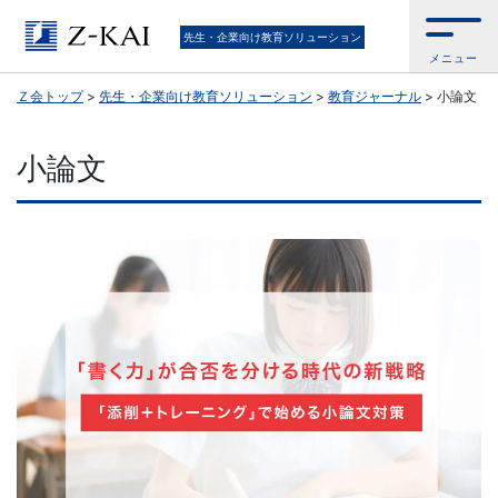
Ｚ
先生・企業向け教育ソリューション
メニュー
会
Ｚ会トップ
>
先生・企業向け教育ソリューション
>
教育ジャーナル
>
小論文
公
小論文
式
／
『学
校
の
先