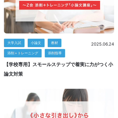
ジ。
学
校
大学入試
小論文
教材
2025.06.24
の
添削＋トレーニング
添削指導
先
【学校専用】スモールステップで着実に力がつく小
生
論文対策
の
ご
指