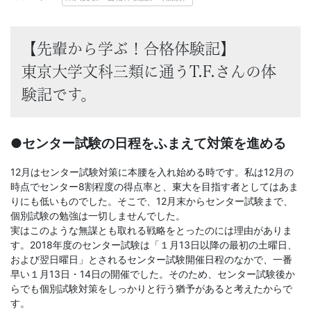
に
強
【先輩から学ぶ！合格体験記】
い
東京大学文科三類に通うT.F.さんの体
験記です。
Ｚ
会
●センター試験の日程をふまえて対策を進める
な
12月はセンター試験対策に本腰を入れ始める時です。私は12月の
時点でセンター8割程度の得点率と、東大を目指す者としてはあま
ら
りにも低いものでした。そこで、12月末からセンター試験まで、
個別試験の勉強は一切しませんでした。
で
実はこのような無謀とも取れる戦略をとったのには理由がありま
す。2018年度のセンター試験は「１月13日以降の最初の土曜日、
および翌日曜日」とされるセンター試験開催日程のなかで、一番
は
早い１月13日・14日の開催でした。そのため、センター試験後か
らでも個別試験対策をしっかりと行う猶予があると考えたからで
の
す。