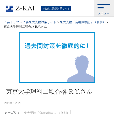
東
Ｚ会東大受験対策サイト
メニュー
大
Ｚ会トップ
>
Ｚ会東大受験対策サイト
>
東大受験「合格体験記」（個別）
>
東京大学理科二類合格 R.Y.さん
受
験
生
向
け。
東
東京大学理科二類合格 R.Y.さん
大
2018.12.21
カテゴリ：
東大受験「合格体験記」（個別）