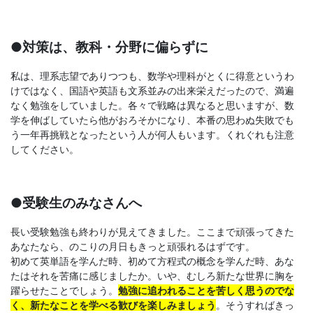
●対策は、教科・分野に偏らずに
私は、理系志望でありつつも、数学や理科がとくに得意というわ
けではなく、国語や英語も文系並みの出来栄えだったので、満遍
なく勉強をしていました。各々で戦略は異なると思いますが、数
学を伸ばしていたら他がおろそかになり、本番の思わぬ失敗でも
う一年再挑戦となったという人が何人もいます。くれぐれも注意
してください。
●受験生のみなさんへ
長い受験勉強も終わりが見えてきました。ここまで頑張ってきた
あなたなら、のこりの月日もきっと頑張れるはずです。
初めて英単語を学んだ時、初めて方程式の概念を学んだ時、あな
たはそれを苦痛に感じましたか。いや、むしろ新たな世界に胸を
躍らせたことでしょう。
勉強に追われることを苦しく思うのでな
く、新たなことを学べる歓びを楽しみましょう
。そうすればきっ