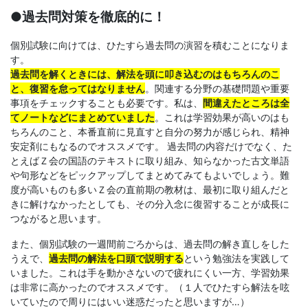
法」
●過去問対策を徹底的に！
を
個別試験に向けては、ひたすら過去問の演習を積むことになりま
す。
提
過去問を解くときには、解法を頭に叩き込むのはもちろんのこ
と、復習を怠ってはなりません
。関連する分野の基礎問題や重要
事項をチェックすることも必要です。私は、
間違えたところは全
供
てノートなどにまとめていました
。これは学習効果が高いのはも
ちろんのこと、本番直前に見直すと自分の努力が感じられ、精神
し
安定剤にもなるのでオススメです。 過去問の内容だけでなく、た
とえばＺ会の国語のテキストに取り組み、知らなかった古文単語
ま
や句形などをピックアップしてまとめてみてもよいでしょう。難
度が高いものも多いＺ会の直前期の教材は、最初に取り組んだと
きに解けなかったとしても、その分入念に復習することが成長に
す。
つながると思います。
また、個別試験の一週間前ごろからは、過去問の解き直しをした
うえで、
過去問の解法を口頭で説明する
という勉強法を実践して
いました。これは手を動かさないので疲れにくい一方、学習効果
は非常に高かったのでオススメです。（１人でひたすら解法を呟
いていたので周りにはいい迷惑だったと思いますが…）