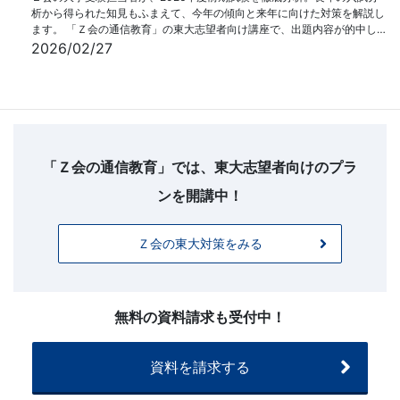
析から得られた知見もふまえて、今年の傾向と来年に向けた対策を解説し
ます。 「Ｚ会の通信教育」の東大志望者向け講座で、出題内容が的中し…
2026/02/27
【フ
ッ
タ
「Ｚ会の通信教育」では、東大志望者向けのプラ
ー
ンを開講中！
お
問
Ｚ会の東大対策をみる
い
合
わ
せ】
無料の資料請求も受付中！
20260225
～
資料を請求する