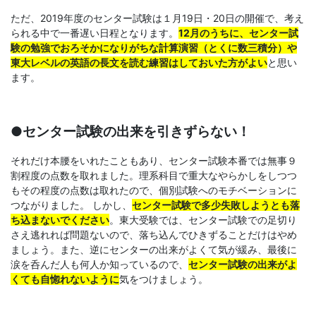
ただ、2019年度のセンター試験は１月19日・20日の開催で、考え
「合
られる中で一番遅い日程となります。
12月のうちに、センター試
験の勉強でおろそかになりがちな計算演習（とくに数三積分）や
格
東大レベルの英語の長文を読む練習はしておいた方がよい
と思い
ます。
直
結
●センター試験の出来を引きずらない！
の
それだけ本腰をいれたこともあり、センター試験本番では無事９
割程度の点数を取れました。理系科目で重大なやらかしをしつつ
受
もその程度の点数は取れたので、個別試験へのモチベーションに
つながりました。 しかし、
センター試験で多少失敗しようとも落
ち込まないでください
。東大受験では、センター試験での足切り
験
さえ逃れれば問題ないので、落ち込んでひきずることだけはやめ
ましょう。また、逆にセンターの出来がよくて気が緩み、最後に
攻
涙を呑んだ人も何人か知っているので、
センター試験の出来がよ
くても自惚れないように
気をつけましょう。
略