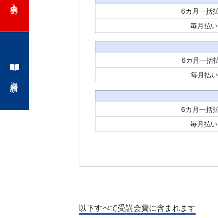
6カ月一括
計
毎月払い
が
特
6カ月一括
毎月払い
資料請求
徴。
小
6カ月一括
毎月払い
学
生
コ
ー
以下すべて受講会費に含まれます