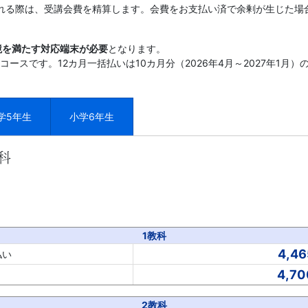
れる際は、受講会費を精算します。会費をお支払い済で余剰が生じた場
境を満たす対応端末が必要
となります。
コースです。12カ月一括払いは10カ月分（2026年4月～2027年1月
学5年生
小学6年生
科
1教科
4,46
払い
4,70
2教科