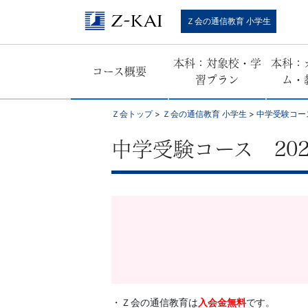
Ｚ
Ｚ会の通信教育 小学生
会
本科：対象校・学
本科：
コース概要
の
習プラン
ム・
教
Ｚ会トップ
>
Ｚ会の通信教育 小学生
>
中学受験コー
材
中学受験コース 20
は
基
礎
か
・Ｚ会の通信教育は
入会金無料
です。