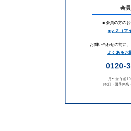
へ
会員
の
■ 会員の方の
my Ｚ（マ
進
お問い合わせの前に、
学
よくあるお問
実
0120-3
績
月〜金 午前10:
（祝日・夏季休業
を
重
ね