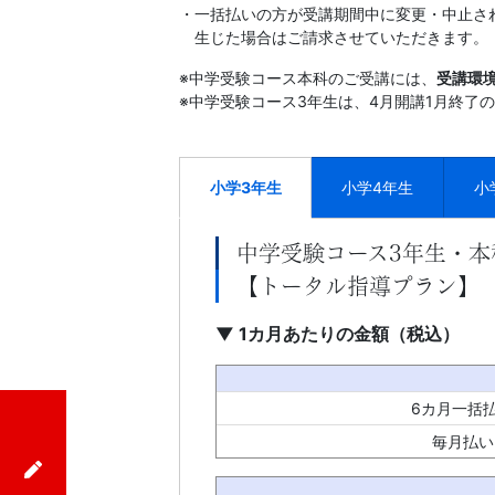
ら
・一括払いの方が受講期間中に変更・中止さ
生じた場合はご請求させていただきます。
発
※中学受験コース本科のご受講には、
受講環
展
※中学受験コース3年生は、4月開講1月終了の
ま
小学3年生
小学4年生
小
で
中学受験コース3年生・本
段
【トータル指導プラン】
階
▼ 1カ月あたりの金額（税込）
的
6カ月一括
な
毎月払い
設
入会申込