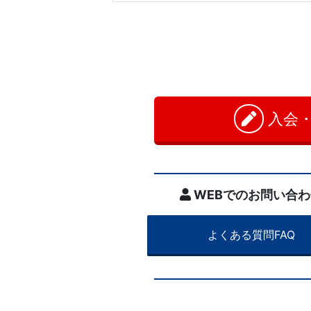
が
添
削
を
入会
担
当
WEBでのお問い合わ
し
ま
よくある質問FAQ
す。
通