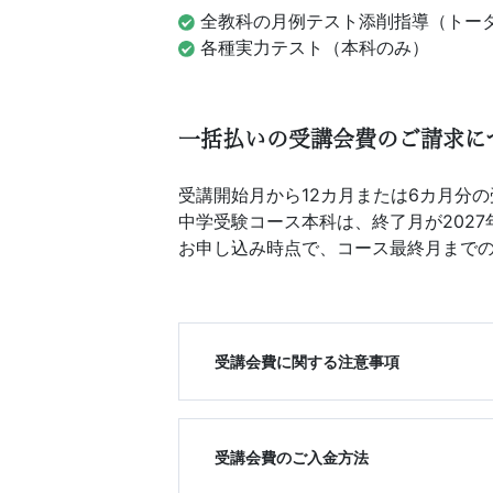
ス
全教科の月例テスト添削指導（トー
各種実力テスト（本科のみ）
は
1
一括払いの受講会費のご請求に
年
受講開始月から12カ月または6カ月分
中学受験コース本科は、終了月が2027
間
お申し込み時点で、コース最終月までの
同
じ
受講会費に関する注意事項
担
任
受講会費のご入金方法