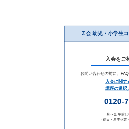
信
教
Ｚ会 幼児・小学生
育
に
入会をご
よ
お問い合わせの前に、
FA
る
入会に関する
講座の選択／
難
0120-7
関
月〜金 午前10:
校
（祝日・夏季休業