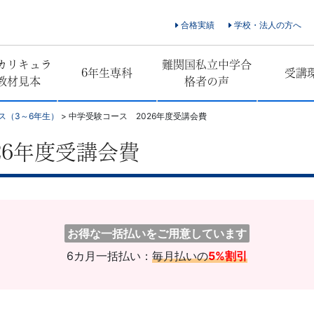
合格実績
学校・法人の方へ
カリキュラ
難関国私立中学合
6年生専科
受講
教材見本
格者の声
ス（3～6年生）
>
中学受験コース 2026年度受講会費
26年度受講会費
お得な一括払いをご用意しています
6カ月一括払い：
毎月払いの
5%割引