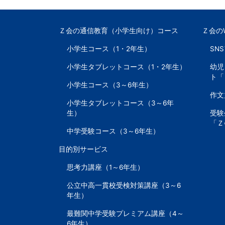
て
き
Ｚ会の通信教育（小学生向け）コース
Ｚ会の
た
小学生コース（1・2年生）
SN
小学生タブレットコース（1・2年生）
幼児
Ｚ
ト「
小学生コース（3～6年生）
会
作文
小学生タブレットコース（3～6年
生）
受験
の
「Ｚ
中学受験コース（3～6年生）
ノ
目的別サービス
ウ
思考力講座（1～6年生）
公立中高一貫校受検対策講座（3～6
ハ
年生）
最難関中学受験プレミアム講座（4～
ウ
6年生）