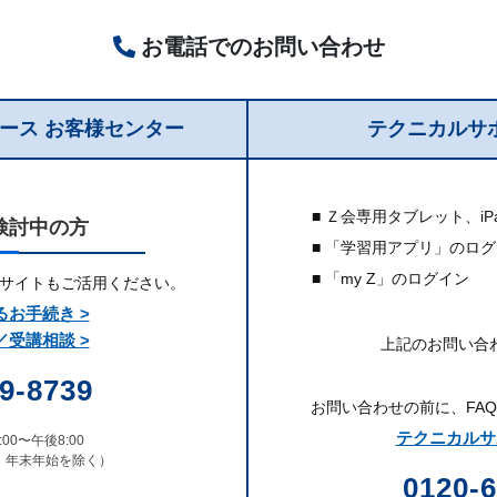
お電話でのお問い合わせ
コース
お客様センター
テクニカルサ
■ Ｚ会専用タブレット、
i
検討中の方
■ 「学習用アプリ」のロ
■ 「my Z」のログイン
Qサイトもご活用ください。
お手続き >
受講相談 >
上記のお問い合
9-8739
お問い合わせの前に、
FA
テクニカルサポ
00〜午後8:00
・年末年始を除く）
0120-6