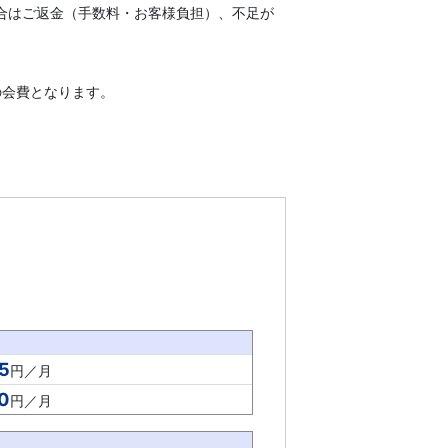
合はご返金（手数料・お客様負担）、不足が
）の会費となります。
5
円／月
0
円／月