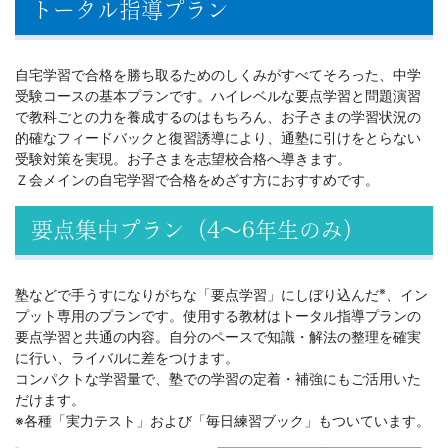
トータル指導プラン
計
自宅学習で合格を勝ち取るためのしくみがすべてそろった、中学
が
受験コースの基本プランです。ハイレベルな要点学習と問題演習
で教科ごとの力を養成するのはもちろん、お子さまの学習状況の
特
的確なフィードバックと復習誘導により、通塾に引けをとらない
受験対策を実現。お子さまを志望校合格へ導きます。
徴。
Ｚ会メインの自宅学習で合格をめざす方におすすめです。
小
要点集中プラン（4～6年生のみ）
学
※
塾などで手うすになりがちな「要点学習」にしぼり込んだ
、イン
生
プット専用のプランです。使用する教材はトータル指導プランの
要点学習と共通の内容。自分のペースで知識・解法の整理を確実
に行い、ライバルに差をつけます。
コ
コンパクトな学習量で、塾での学習の定着・補強にもご活用いた
だけます。
ー
※各種「実力テスト」および「毎日練習ブック」もついています。