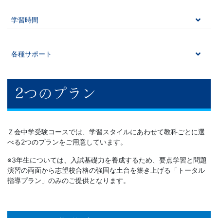
ら
学習時間
発
展
各種サポート
ま
2つのプラン
で
段
Ｚ会中学受験コースでは、学習スタイルにあわせて教科ごとに選
階
べる2つのプランをご用意しています。
※3年生については、入試基礎力を養成するため、要点学習と問題
的
演習の両面から志望校合格の強固な土台を築き上げる「トータル
指導プラン」のみのご提供となります。
な
設