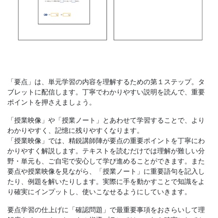
私
立
中
学
「要点」は、単元学習の内容を理解するための第１ステップ。タ
の
ブレットに配信します。丁寧でわかりやすい説明を読んで、重要
ポイントを押さえましょう。
入
「授業映像」や「授業ノート」とあわせて学習することで、より
わかりやすく、記憶に残りやすくなります。
試
「授業映像」では、精鋭講師陣が要点の重要ポイントを丁寧にわ
かりやすく解説します。テキストを読むだけでは理解が難しい分
野・単元も、ご自宅で安心して学び進めることができます。また
に
要点や授業映像を見ながら、「授業ノート」に重要語句を記入し
たり、例題を解いたりします。実際に手を動かすことで知識をよ
合
り確実にインプットし、使いこなせるようにしていきます。
格
要点学習の仕上げに「確認問題」で最重要事項をおさらいして理