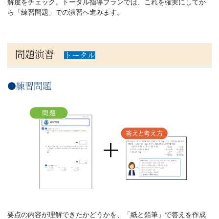
解度をチェック。トータル指導プランでは、これを確実にしてか
ら「練習問題」での演習へ進みます。
す
る
問題演習
トータル
こ
と
●練習問題
を
目
指
し
ま
要点の内容が理解できたかどうかを、「紙と鉛筆」で答えを作成