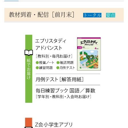
信
教材到着・配信［前月末］
トータル
要点
教
育
に
よ
る
難
関
校