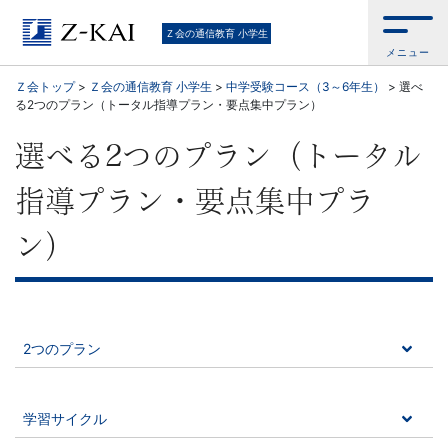
Ｚ
Ｚ会の通信教育 小学生
メニュー
会
Ｚ会トップ
>
Ｚ会の通信教育 小学生
>
中学受験コース（3～6年生）
>
選べ
る2つのプラン（トータル指導プラン・要点集中プラン）
の
選べる2つのプラン（トータル
教
指導プラン・要点集中プラ
材
ン）
は
基
礎
2つのプラン
か
学習サイクル