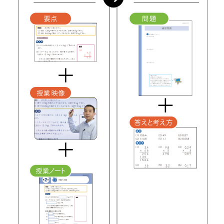
験
コ
ー
ス
で
は、
難
関
国