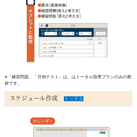
へ
の
進
学
実
※「練習問題」「月例テスト」は、はトータル指導プランのみの教
績
材です。
を
スケジュール作成
トータル
重
ね