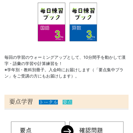
を
総
動
員
毎回の学習のウォーミングアップとして、10分間手を動かして漢
字・語彙の学習や計算練習を！
し
※学年別・教科別冊子。入会時にお届けします（「要点集中プラ
ン」をご受講の方にもお届けします）。
た
中
要点学習
トータル
要点
学
受