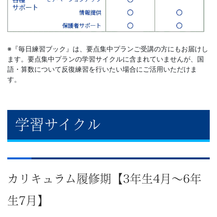
が
添
削
※『毎日練習ブック』は、要点集中プランご受講の方にもお届けし
ます。要点集中プランの学習サイクルに含まれていませんが、国
を
語・算数について反復練習を行いたい場合にご活用いただけま
す。
担
当
学習サイクル
し
ま
カリキュラム履修期【3年生4月～6年
す。
生7月】
通