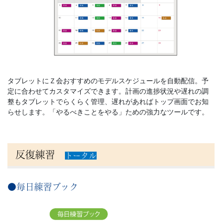
て
き
た
Ｚ
タブレットにＺ会おすすめのモデルスケジュールを自動配信。予
定
に合わせてカスタマイズできます。計画の進捗状況や遅れの調
会
整もタブレットでらくらく管理、遅れがあればトップ画面でお知
らせします。「やるべきことをやる」ための強力なツールです。
の
ノ
反復練習
トータル
ウ
●毎日練習ブック
ハ
ウ