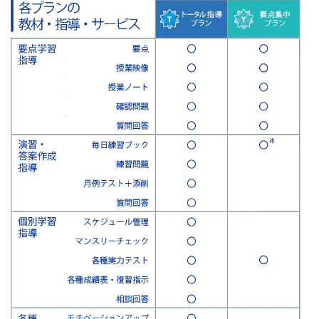
ス
は
1
年
間
同
じ
担
任