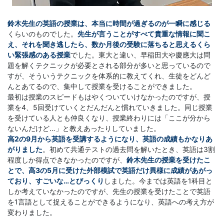
鈴木先生の英語の授業は、本当に時間が過ぎるのが一瞬に感じる
くらいのものでした。
先生が言うことがすべて貴重な情報に聞こ
え、それを聞き逃したら、数か月後の受験に落ちると思えるくら
い緊張感のある授業
でした。東大と違い、早稲田大や慶應大は問
題を解くテクニックが必要とされる部分が多いと思っているので
すが、そういうテクニックを体系的に教えてくれ、生徒をどんど
んとあてるので、集中して授業を受けることができました。
最初は授業のスピードもはやくついていけなかったのですが、授
業を4、5回受けていくとだんだんと慣れていきました。同じ授業
を受けている人とも仲良くなり、授業終わりには「ここが分から
ないんだけど…」と教えあったりしていました。
高2の9月から英語を受講するようになり、英語の成績もかなりあ
がりました
。初めて共通テストの過去問を解いたとき、英語は3割
程度しか得点できなかったのですが、
鈴木先生の授業を受けたこ
とで、高3の5月に受けた外部模試で英語だけ異様に成績があがっ
ており、すごいな…とびっくり
しました。今までは英語を1科目と
しか考えていなかったのですが、先生の授業を受けたことで英語
を1言語として捉えることができるようになり、英語への考え方が
変わりました。