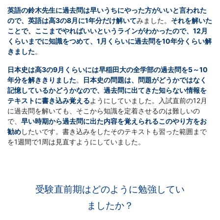
英語の鈴木先生に過去問は早いうちにやった方がいいと言われた
ので、
英語は高3の8月に1年分だけ解いて
みました。
それを解いた
ことで、ここまでやればいいというラインがわかったので、12月
くらいまでに知識をつめて、1月くらいに過去問を10年分くらい解
きました
。
日本史は高3の9月くらいには早稲田大の全学部の過去問を5～10
年分を解ききりました
。
日本史の問題は、問題がどうかではなく
記憶しているかどうかなので、過去問に出てきた知らない情報を
テキストに書き込み覚える
ようにしていました。入試直前の12月
に過去問を解いても、そこから知識を定着させるのは難しいの
で、
早い時期から過去問に出た内容を覚えられるこのやり方をお
勧め
したいです。書き込みをしたそのテキストも習った範囲まで
を1週間で1周は見直すようにしていました。
受験直前期はどのように勉強してい
ましたか？