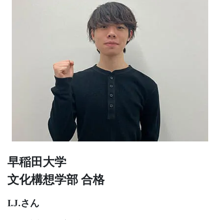
習
塾
早稲田大学
文化構想学部 合格
I.J.さん