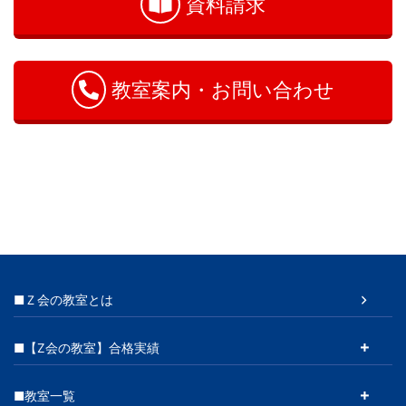
資料請求
合
わ
せ
教室案内・お問い合わせ
■Ｚ会の教室とは
■【Z会の教室】合格実績
■教室一覧