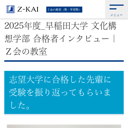
難
Ｚ会トップ
>
Ｚ会の教室（塾・学習塾）
>
2025年度_早稲田大学 文化構想学
Ｚ会の教室（塾・学習塾）
部 合格者インタビュー｜Ｚ会の教室
メニュー
関
2025年度_早稲田大学 文化構
校
想学部 合格者インタビュー｜
受
Ｚ会の教室
験
に
志望大学に合格した先輩に
強
受験を振り返ってもらいま
い
した。
学