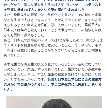
た
。だから、膨大な量を覚えるのは大変でしたが、この
テキスト
を完璧に覚えれば大丈夫という安心感が生まれました
。
また、松田先生の授業では、年代だけを書いて、その時の出来事
などを生徒一人ひとりをあてることがあるのですが、きちんと答
えられるように年表を徹底的に頭に入れていました。早稲田大の
日本史では年表を覚えておくことが大事なので、この勉強方法は
とても受験に役立ちました。
あと、日本史の授業前のテストでは1位を取るために、頭に入るま
でテキストを何度も繰り返し覚えていました。そうやってテキス
トを使い視覚的に覚えることができていたからこそ解けた問題も
ありました。
鈴木先生と松田先生の授業を受けている自分が不合格になってい
いのか、という意識がずっとありました。模試でひどい点数を取
ってしまったときは、すごい先生の授業を受けているのに…と思
い、とても悔しかったです。
英語と日本史は本当にＺ会の先生方
のおかげで自信がつきました。本当に先生方には感謝しかありま
せん。