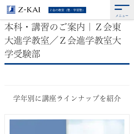
難
Ｚ会トップ
>
Ｚ会の教室（塾・学習塾）
>
本科・講習のご案内｜Ｚ会東大進
Ｚ会の教室（塾・学習塾）
学教室／Ｚ会進学教室大学受験部
メニュー
関
本科・講習のご案内｜Ｚ会東
校
大進学教室／Ｚ会進学教室大
受
学受験部
験
に
強
学年別に講座ラインナップを紹介
い
学