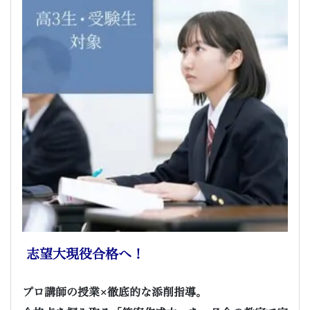
習
塾
志望大現役合格へ！
プロ講師の授業×徹底的な添削指導。