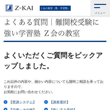
難
Ｚ会トップ
>
Ｚ会の教室（塾・学習塾）
>
よくある質問｜難関校受験に強い
Ｚ会の教室（塾・学習塾）
学習塾 Ｚ会の教室
メニュー
関
よくある質問｜難関校受験に
校
強い学習塾 Ｚ会の教室
受
験
よくいただくご質問をピックア
に
ップしました。
強
これ以外の内容や、細かい内容についても随時ご相談を承ってお
い
りますので、
お気軽にお問い合わせください。
学
【受講システム】
【講座選択】
【設備・その他】
【申し込み手続】