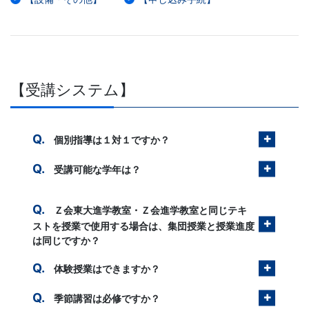
習
塾
【受講システム】
個別指導は１対１ですか？
受講可能な学年は？
Ｚ会東大進学教室・Ｚ会進学教室と同じテキ
ストを授業で使用する場合は、集団授業と授業進度
は同じですか？
体験授業はできますか？
季節講習は必修ですか？