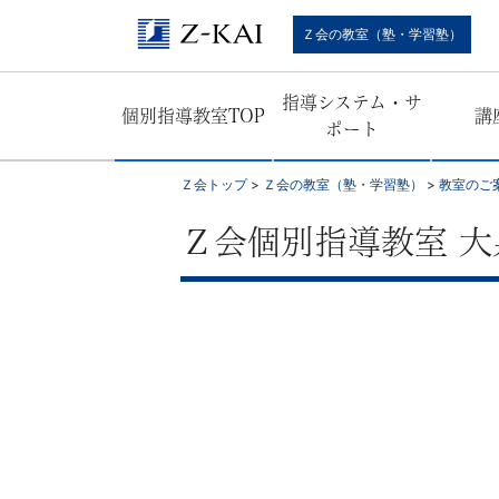
難
Ｚ会の教室（塾・学習塾）
関
指導システム・サ
個別指導教室TOP
講
校
ポート
受
Ｚ会トップ
>
Ｚ会の教室（塾・学習塾）
>
教室のご
験
Ｚ会個別指導教室 
に
強
い
学