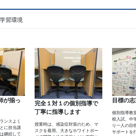
学習環境
師が揃っ
目標の志
完全１対１の個別指導で
丁寧に指導します
個別指導教
校入試、中
ランスよく
授業時は、感染症対策のため、マ
り一人の目
とに担当講
スクを着用。大きなホワイトボー
サポートを
は継続して