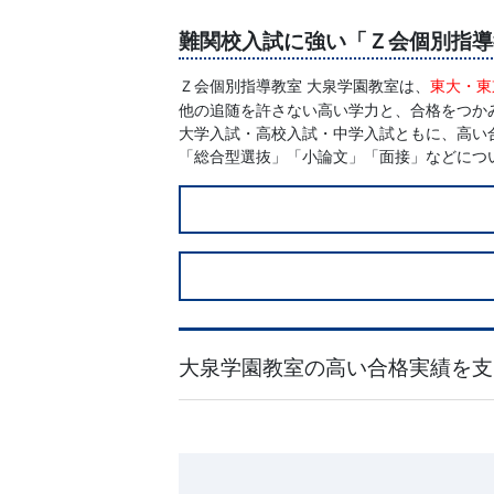
習
難関校入試に強い「Ｚ会個別指導
塾
Ｚ会個別指導教室 大泉学園教室は、
東大・東
他の追随を許さない高い学力と、合格をつか
大学入試・高校入試・中学入試ともに、高い
「総合型選抜」「小論文」「面接」などにつ
大泉学園教室の高い合格実績を