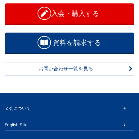
学
問
い
入会・購入する
ぶ
合
わ
こ
せ
資料を請求する
と
は、
お問い合わせ一覧を見る
や
が
て、
Ｚ会について
学
English Site
力