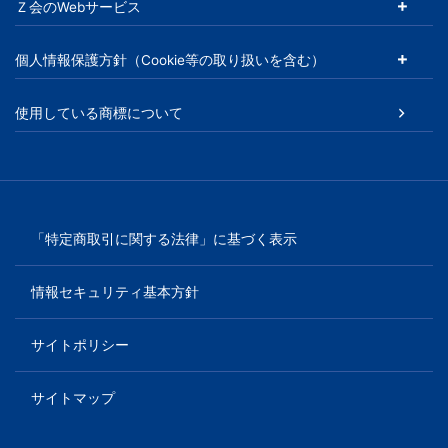
Ｚ会のWebサービス
以
個人情報保護方針（Cookie等の取り扱いを含む）
上
使用している商標について
の
差
を
「特定商取引に関する法律」に基づく表示
つ
情報セキュリティ基本方針
け
サイトポリシー
る。
サイトマップ
幼