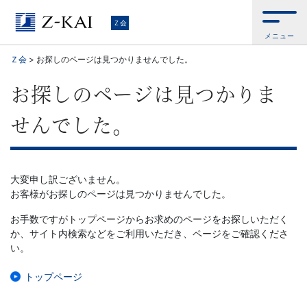
Ｚ
Ｚ会
メニュー
会
Ｚ会
>
お探しのページは見つかりませんでした。
【公
お探しのページは見つかりま
式
せんでした。
サ
イ
大変申し訳ございません。
お客様がお探しのページは見つかりませんでした。
ト】
お手数ですがトップページからお求めのページをお探しいただく
か、サイト内検索などをご利用いただき、ページをご確認くださ
自
い。
ら
トップページ
お