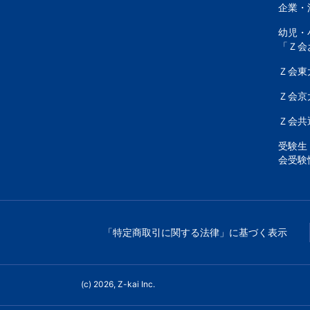
意
企業・
幼児・
し
「Ｚ会
Ｚ会東
て
Ｚ会京
い
Ｚ会共
ま
受験生
会受験
す。
「特定商取引に関する法律」に基づく表示
(c) 2026, Z-kai Inc.