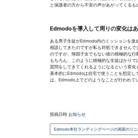
導
と保護者の方から不安の声があがってくるも
の
Edmodoを導入して周りの変化は
さ
ある男子生徒がEdmodo内のミッションを
相談してきたのですが私も対処できませんでし
ら
のですが、帰国子女でもない彼の積極的な行動
もちろん、このように積極的な生徒ばかりでは
な
質問をしてきてくれるようになるという変化
基本的にEdmodoは自宅で使うことを想定
る
は、Edmodo上でどのようなことが行われ
充
実
投稿日時
お知らせ
投
の
Edmodo本社ランディングページの画面のリ
稿