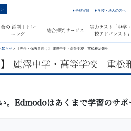
ョン
合格実績
学校・法人の方へ
Ｚ会の 添削＋トレー
実力テスト「中学
総合探究サービス
ニング
校アドバンスト
お知らせ
>
【先生・保護者向け】 麗澤中学・高等学校 重松雅治先生
】 麗澤中学・高等学校 重松
い。Edmodoはあくまで学習のサポ