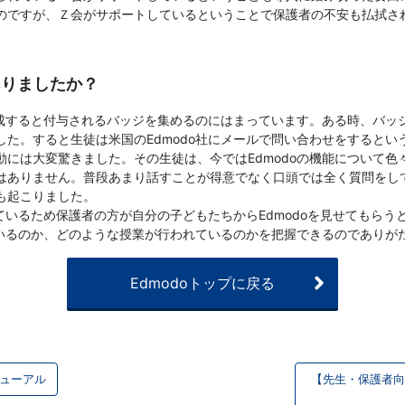
のですが、Ｚ会がサポートしているということで保護者の不安も払拭さ
ありましたか？
達成すると付与されるバッジを集めるのにはまっています。ある時、バ
た。すると生徒は米国のEdmodo社にメールで問い合わせをすると
には大変驚きました。その生徒は、今ではEdmodoの機能について
ありません。普段あまり話すことが得意でなく口頭では全く質問をして
も起こりました。
しているため保護者の方が自分の子どもたちからEdmodoを見せてもら
ているのか、どのような授業が行われているのかを把握できるのでありが
Edmodoトップに戻る
ニューアル
【先生・保護者向け