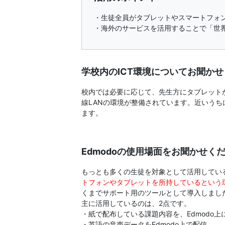
生
・生徒全員がタブレットやスマートフォ
向
・海外のサービスを活用することで「世
け
サ
学校内のICT環境についてお聞か
校内では必要に応じて、先生方にタブレット
ー
線LANの環境が整備されています。近いうち
ます。
ビ
ス』
Edmodoの使用場面をお聞かせく
の
もっとも多くの生徒を対象として活用している
トフォンやタブレットを所持しているという
ペ
くまでサポート用のツールとして導入しまし
主に活用しているのは、2点です。
・紙で配布している課題内容を、Edmodo上
ー
・英語の音声データをEdmodo上で配信。