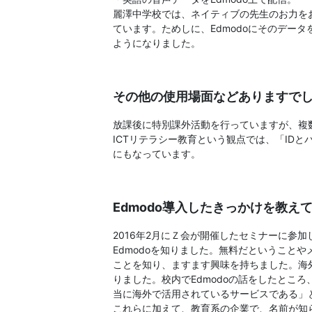
麗澤中学校では、ネイティブの先生のお力を
ジ。
ています。ためしに、Edmodoにそのデー
ようになりました。
学
校
その他の使用場面などありますで
の
放課後に特別課外活動を行っていますが、複数
ICTリテラシー教育という観点では、「ID
先
にもなっています。
生
Edmodo導入したきっかけを教え
の
2016年2月にＺ会が開催したセミナーに参
Edmodoを知りました。無料だということ
ご
ことを知り、ますます興味を持ちました。海外
りました。校内でEdmodoの話をしたとこ
指
当に海外で活用されているサービスである」
これらに加えて、教育系の企業で、名前が知