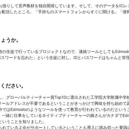
お借りして音声教材を独自開発しています。そして、そのデータをICレ
タを配信したところ、「手持ちのスマートフォンからすぐに聞ける」「
しょうか。
の生徒で行っているプロジェクトなので、連絡ツールとしてもEdmod
とパスワードを忘れた」という生徒に対し、IDとパスワードはちゃんと
てください。
加し、グローバルティーチャー賞Top10に選出された工学院大学附属中
やメールアドレスが不要であるということがきっかけで興味を持ち始め
ではEdmodoのようなツールを使って教育が行われているのだとい
ろ、一緒に仕事をしているネイティブティーチャーの娘さんがカナダでEd
ということを知りました。
られているＺ会がサポートしているということも導入に踏み切った要因