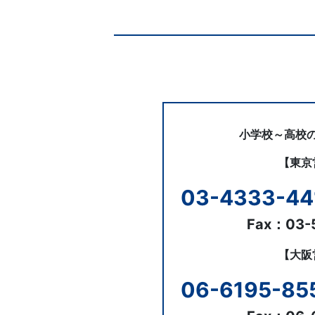
た
ナ
め
ビ
お
問
ゲ
に、
い
ー
合
学
わ
シ
せ
校
小学校～高校
ョ
【東京
ン
現
03-4333-44
場
Fax：03-
を
【大阪
支
06-6195-85
援