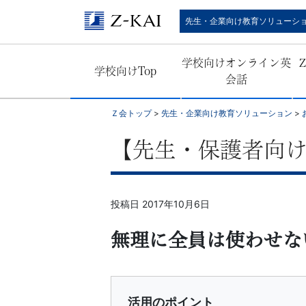
Ｚ
先生・企業向け教育ソリューシ
会
学校向けオンライン英
学校向けTop
公
会話
式
Ｚ会トップ
>
先生・企業向け教育ソリューション
>
／
【先生・保護者向け
『学
投稿日
2017年10月6日
校
無理に全員は使わせな
の
先
活用のポイント