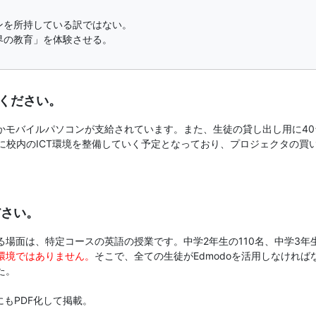
ンを所持している訳ではない。
界の教育」を体験させる。
せください。
かモバイルパソコンが支給されています。また、生徒の貸し出し用に4
に校内のICT環境を整備していく予定となっており、プロジェクタの買
ださい。
場面は、特定コースの英語の授業です。中学2年生の110名、中学3年生
環境ではありません。
そこで、全ての生徒がEdmodoを活用しなけれ
た。
にもPDF化して掲載。