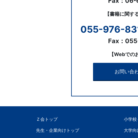
Fax：06-
す
【書籍に関す
る
055-976-83
サ
Fax：055
ー
【Webでの
ビ
お問い合
ス
を
ご
Ｚ会トップ
小学校
用
先生・企業向けトップ
大学向