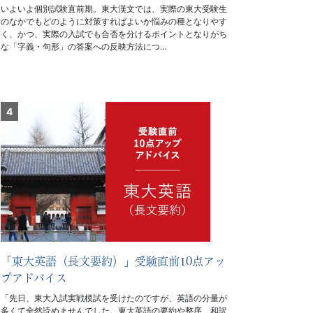
いよいよ個別試験直前期。東大漢文では、実際の東大受験生
のなかでもどのように対策すればよいか悩みの種となりやす
く、かつ、実際の入試でも合否を分けるポイントとなりがち
な「字義・句形」の答案への反映方法につ…
「東大英語（長文要約）」受験直前10点アッ
プアドバイス
「先日、東大入試実戦模試を受けたのですが、英語の分量が
多くて全然読めませんでした。東大英語の要約や整序、和訳