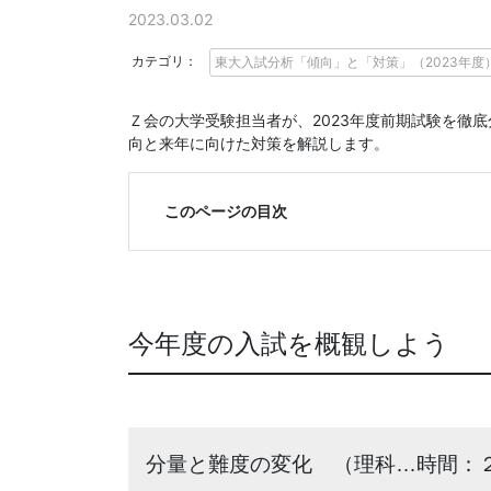
に
2023.03.02
強
カテゴリ：
東大入試分析「傾向」と「対策」（2023年度
い
Ｚ会の大学受験担当者が、2023年度前期試験を徹
向と来年に向けた対策を解説します。
Ｚ
会
このページの目次
な
ら
今年度の入試を概観しよう
で
は
分量と難度の変化 （理科…時間：２
の