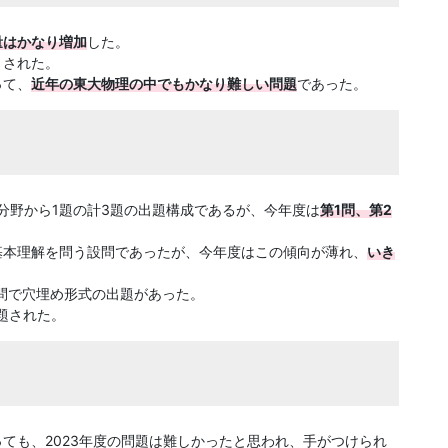
量はかなり増加
した。
とされた。
って、
近年の東大物理の中でもかなり難しい問題
であった。
分野から1題の計3題の出題構成であるが、今年度は
第1問、第2
基本理解を問う設問であったが、今年度はこの傾向が薄れ、
いき
設問で穴埋め形式の出題があった。
題された。
ても、2023年度の問題は難しかったと思われ、手がつけられ