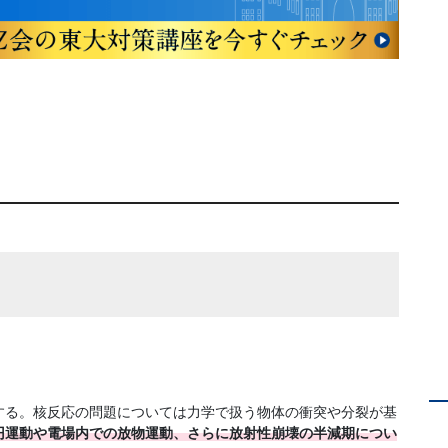
する。核反応の問題については力学で扱う物体の衝突や分裂が基
円運動や電場内での放物運動、さらに放射性崩壊の半減期につい