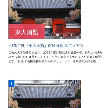
2026年度「東大国語」徹底分析 傾向と対策
Ｚ会の大学受験担当者が、2026年度前期試験を徹底分析。長年の入試分
析から得られた知見もふまえて、今年の傾向と来年に向けた対策を解説し
ます。 目次 Ｚ会国語担当者からのメッセージ 1．今年度の入試を概…