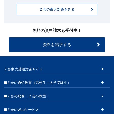
問
Ｚ会の東大対策をみる
い
合
わ
せ】
無料の資料請求も受付中！
20260225
～
資料を請求する
Ｚ会東大受験対策サイト
■Ｚ会の通信教育（高校生・大学受験生）
■Ｚ会の映像（Ｚ会の教室）
■Ｚ会のWebサービス