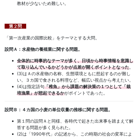
教材が少ないため難しい。
第２問
「第一次産業の国際比較」をテーマとする大問。
設問Ａ：水産物の養殖業に関する問題。
全体的に時事的なテーマが多く、日頃から時事情報を意識し
て取り込んでいるかどうかが点差が開くポイントとなった
。
(3)はＡの水産物の名称、生態環境ともに想起するのが難し
い。３カ国で食される料理など、幅広い視点から考えたい。
(4)は指定語句
「稚魚」から課題の解決策の１つとして「栽
培漁業」が想起できるか
がポイントであった。
設問Ｂ：４カ国の小麦の単位収量の推移に関する問題。
第１問の設問Ａと同様、各時代で起きた出来事を踏まえて解
答する問題が多く見られた。
(2)は「1990年代」の記述から、この時期の社会の変革によ