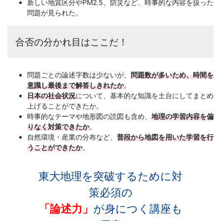
新しい地質区分やPM2.5、防災など、時事的な内容を扱った
法」
問題が見られた。
を
合否の分かれ目はここだ！
提
問題ごとの論述字数は少ないが、
問題数が多いため、時間を
供
意識し最後まで解答しきれたか
。
日本の社会状況
について、基本的な知識を土台にしてまとめ
し
上げることができたか。
時事的なテーマや地形図の読図も含め、
地理の学習内容を偏
ま
りなく対策できたか
。
自然環境・産業の分布など、
普段から地図を用いた学習を行
うことができたか
。
す。
東大地理を突破するために対
策必須の
「論述力」
が身につく講座も