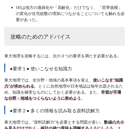
(4)は地方の過疎化や「高齢化」だけでなく、「世帯規模」
の変化が住宅総数の増加につながることについても触れる必
要があった。
攻略のためのアドバイス
東大地理を攻略するには、次の３つの要求を満たす必要がある。
●要求１● 使いこなせる知識力
東大地理では、全分野・地域の基本事項を覚え、
使いこなす“知識
力”が求められる
。とくに自然地理や日本地誌は毎年出題されるた
め、知識を確実なものにしておく必要がある。また、
学習が手薄
な分野・地域をつくらないように努めよう
。
●要求２● 多くの情報を読み取る資料読解力
東大地理では、“資料読解力”を必要とする問題が多い。
数値の大小
を見るだけでなく、統計の持つ意味も理解するようにしよう
。ま