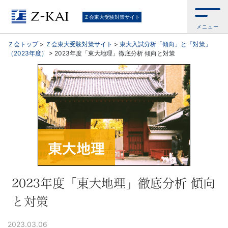
東
Ｚ会東大受験対策サイト
メニュー
大
Ｚ会トップ
>
Ｚ会東大受験対策サイト
>
東大入試分析「傾向」と「対策」
（2023年度）
>
2023年度「東大地理」徹底分析 傾向と対策
受
験
生
向
け。
東
2023年度「東大地理」徹底分析 傾向
と対策
大
2023.03.06