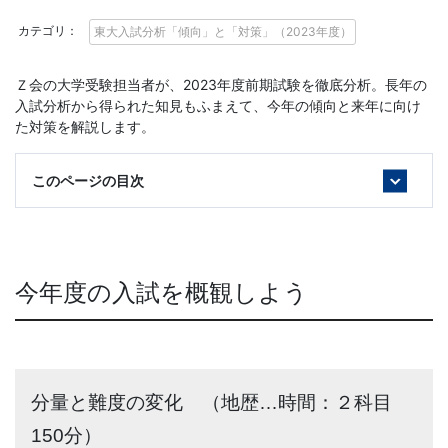
に
カテゴリ：
東大入試分析「傾向」と「対策」（2023年度）
強
Ｚ会の大学受験担当者が、2023年度前期試験を徹底分析。長年の
い
入試分析から得られた知見もふまえて、今年の傾向と来年に向け
た対策を解説します。
Ｚ
このページの目次
会
な
ら
今年度の入試を概観しよう
で
は
分量と難度の変化 （地歴…時間：２科目
の
150分）