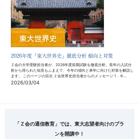
2026年度「東大世界史」徹底分析 傾向と対策
Ｚ会の大学受験担当者が、2026年度前期試験を徹底分析。長年の入試分
析から得られた知見もふまえて、今年の傾向と来年に向けた対策を解説し
ます。 このページの目次 Ｚ会世界史担当者からのメッセージ 1．今…
2026/03/04
【フ
ッ
タ
「Ｚ会の通信教育」では、東大志望者向けのプラ
ー
ンを開講中！
お