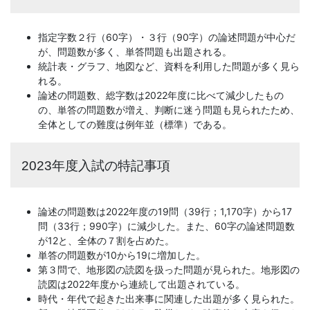
「合
指定字数２行（60字）・３行（90字）の論述問題が中心だ
が、問題数が多く、単答問題も出題される。
格
統計表・グラフ、地図など、資料を利用した問題が多く見ら
れる。
直
論述の問題数、総字数は2022年度に比べて減少したもの
の、単答の問題数が増え、判断に迷う問題も見られたため、
結
全体としての難度は例年並（標準）である。
の
2023年度入試の特記事項
受
論述の問題数は2022年度の19問（39行；1,170字）から17
験
問（33行；990字）に減少した。また、60字の論述問題数
が12と、全体の７割を占めた。
攻
単答の問題数が10から19に増加した。
第３問で、地形図の読図を扱った問題が見られた。地形図の
読図は2022年度から連続して出題されている。
略
時代・年代で起きた出来事に関連した出題が多く見られた。