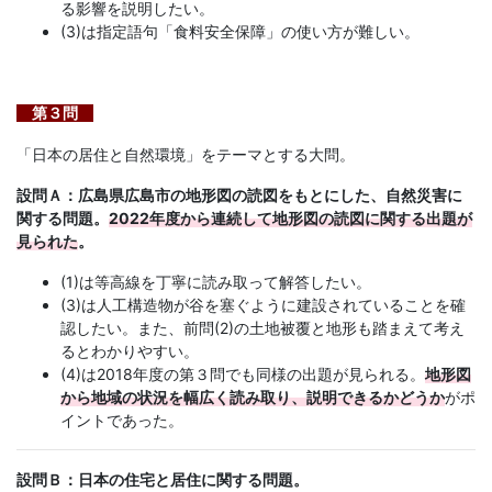
る影響を説明したい。
(3)は指定語句「食料安全保障」の使い方が難しい。
第３問
「日本の居住と自然環境」をテーマとする大問。
設問Ａ：広島県広島市の地形図の読図をもとにした、自然災害に
関する問題。
2022年度から連続して地形図の読図に関する出題が
見られた
。
(1)は等高線を丁寧に読み取って解答したい。
(3)は人工構造物が谷を塞ぐように建設されていることを確
認したい。また、前問(2)の土地被覆と地形も踏まえて考え
るとわかりやすい。
(4)は2018年度の第３問でも同様の出題が見られる。
地形図
から地域の状況を幅広く読み取り、説明できるかどうか
がポ
イントであった。
設問Ｂ：日本の住宅と居住に関する問題。