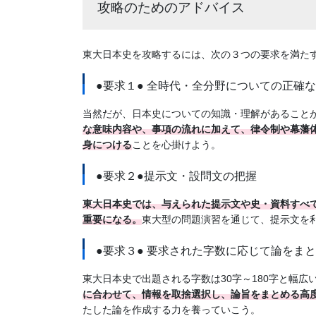
攻略のためのアドバイス
東大日本史を攻略するには、次の３つの要求を満た
●要求１● 全時代・全分野についての正確
当然だが、日本史についての知識・理解があること
な意味内容や、事項の流れに加えて、律令制や幕藩
身につける
ことを心掛けよう。
●要求２●提示文・設問文の把握
東大日本史では、与えられた提示文や史・資料すべ
重要になる。
東大型の問題演習を通じて、提示文を
●要求３● 要求された字数に応じて論をま
東大日本史で出題される字数は30字～180字と幅広
に合わせて、情報を取捨選択し、論旨をまとめる高
たした論を作成する力を養っていこう。