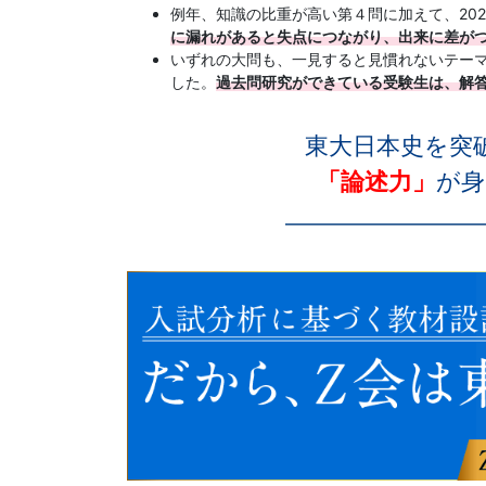
法」
例年、知識の比重が高い第４問に加えて、20
に漏れがあると失点につながり、出来に差が
いずれの大問も、一見すると見慣れないテー
を
した。
過去問研究ができている受験生は、解
提
東大日本史を突
供
「論述力」
が身
し
ま
す。