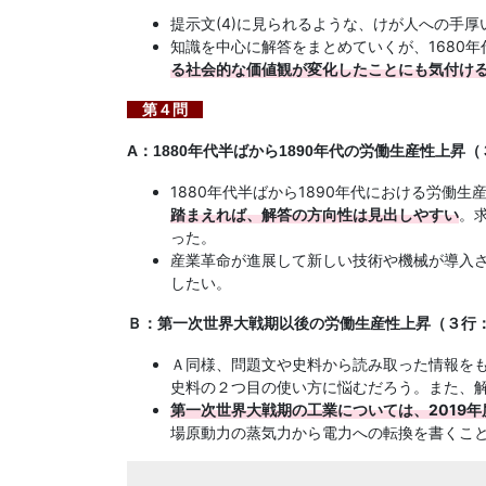
提示文(4)に見られるような、けが人への手
知識を中心に解答をまとめていくが、1680
る社会的な価値観が変化したことにも気付け
第４問
A：1880年代半ばから1890年代の労働生産性上昇（
1880年代半ばから1890年代における労働
踏まえれば、解答の方向性は見出しやすい
。
った。
産業革命が進展して新しい技術や機械が導入
したい。
Ｂ：第一次世界大戦期以後の労働生産性上昇（３行：
Ａ同様、問題文や史料から読み取った情報を
史料の２つ目の使い方に悩むだろう。また、
第一次世界大戦期の工業については、2019
場原動力の蒸気力から電力への転換を書くこ