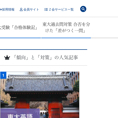
採用情報
会員サイト
Ｚ会サービス一覧
東大過去問対策 合否を分
大受験「合格体験記」
けた「差がつく一問」
「傾向」と「対策」の人気記事