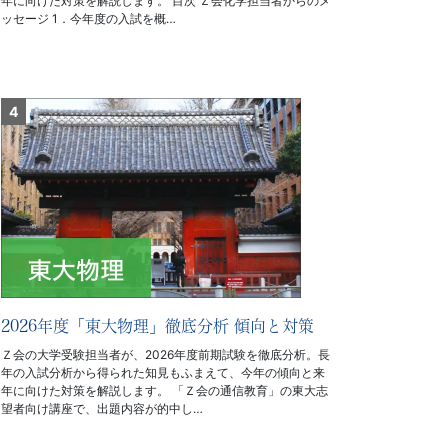
年に向けた対策を解説します。 目次 Ｚ会化学担当者からのメ
ッセージ 1．今年度の入試を概…
2026年度「東大物理」徹底分析 傾向と対策
Ｚ会の大学受験担当者が、2026年度前期試験を徹底分析。長
年の入試分析から得られた知見もふまえて、今年の傾向と来
年に向けた対策を解説します。 「Ｚ会の通信教育」の東大志
望者向け講座で、出題内容が的中し…