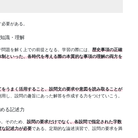
す必要がある。
な知識・理解
が問題を解く上での前提となる。学習の際には、
歴史事項の正確
体制といった、各時代を考える際の本質的な事項の理解の両方を
てをうまく活用すること、設問文の要求や意図を読み取ることが
利用し、設問の趣旨にあった解答を作成する力をつけていこう。
とめる記述力
い。そのため、
設問の要求だけでなく、各設問で指定された字数
度な記述力が必要
である。定期的な論述演習で、設問の要求を満