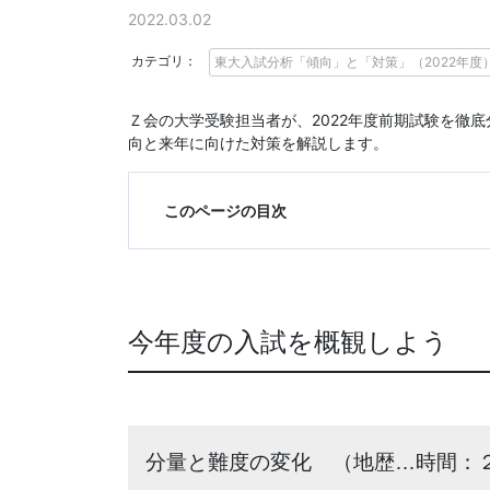
に
2022.03.02
強
カテゴリ：
東大入試分析「傾向」と「対策」（2022年度
い
Ｚ会の大学受験担当者が、2022年度前期試験を徹
向と来年に向けた対策を解説します。
Ｚ
会
このページの目次
な
ら
今年度の入試を概観しよう
で
は
分量と難度の変化 （地歴…時間：２
の