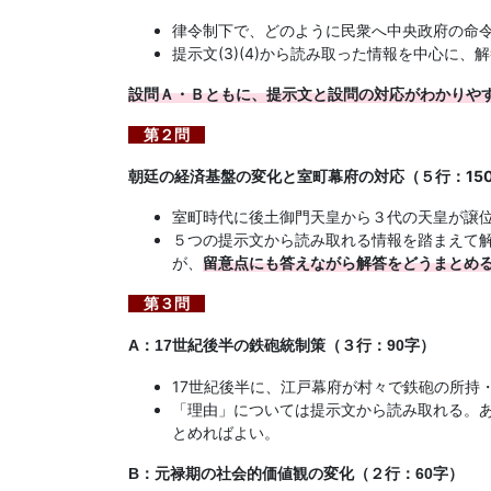
律令制下で、どのように民衆へ中央政府の命
提示文(3)(4)から読み取った情報を中心に、
設問Ａ・Ｂともに、提示文と設問の対応がわかりや
第２問
朝廷の経済基盤の変化と室町幕府の対応（５行：15
室町時代に後土御門天皇から３代の天皇が譲
５つの提示文から読み取れる情報を踏まえて
が、
留意点にも答えながら解答をどうまとめ
第３問
A：17世紀後半の鉄砲統制策（３行：90字）
17世紀後半に、江戸幕府が村々で鉄砲の所持
「理由」については提示文から読み取れる。
とめればよい。
B：元禄期の社会的価値観の変化（２行：60字）