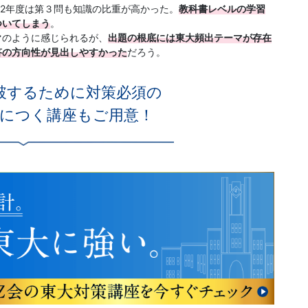
22年度は第３問も知識の比重が高かった。
教科書レベルの学習
ついてしまう
。
マのように感じられるが、
出題の根底には東大頻出テーマが存在
答の方向性が見出しやすかった
だろう。
破するために対策必須の
につく講座もご用意！