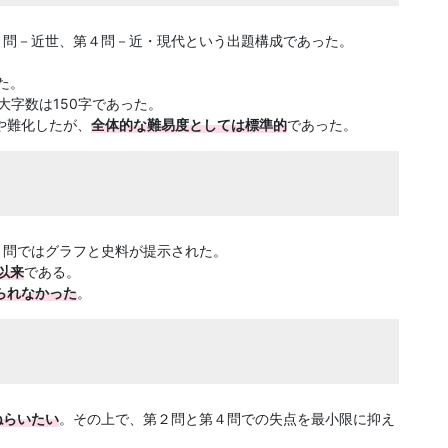
３問－近世、第４問－近・現代という出題構成であった。
た。
大字数は150字であった。
や難化したが、
全体的な難易度としては標準的
であった。
４問ではグラフと史料が提示された。
以来
である。
られなかった
。
ねらいたい
。その上で、第２問と第４問での失点を最小限に抑え