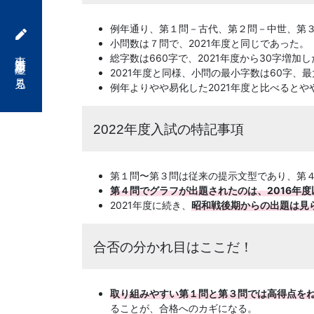
「合
例年通り、第１問－古代、第２問－中世、第
小問数は７問で、2021年度と同じであった。
格
東大対策講座を見る
総字数は660字で、2021年度から30字増加し
2021年度と同様、小問の最小字数は60字、最
直
例年よりやや易化した2021年度と比べるとや
結
2022年度入試の特記事項
の
第１問〜第３問は従来の提示文型であり、第
受
第４問でグラフが出題されたのは、2016年度
2021年度に続き、
昭和戦後期からの出題は見
験
合否の分かれ目はここだ！
攻
略
取り組みやすい第１問と第３問では高得点を
ることが、合格へのカギになる。