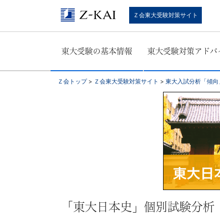
東
Ｚ会東大受験対策サイト
大
東大受験の基本情報
東大受験対策アドバ
受
験
Ｚ会トップ
>
Ｚ会東大受験対策サイト
>
東大入試分析「傾向
生
向
け。
東
大
「東大日本史」個別試験分析（