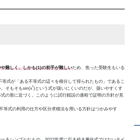
や難しく、しかも(1)の初手が難しい
ため、焦った受験生もいる
き不等式が「ある不等式の辺々を積分して得られたもの」であるこ
²
そもそもsin(x
)という式が扱いにくいのだが、扱いやすくす
等式の形に近づく。このように試行錯誤の過程で証明の方針が見
した不等式の利用の仕方や区分求積法を用いる方針はつかみやす
べるシンプルなもの。2022年度に引き続き漸化式ではないタイ