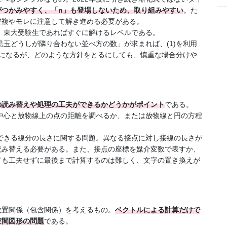
がつかみやすく、「n」も登場しないため、取り組みやすい
。た
重複やモレに注意して解き進める必要がある。
で、東大受験生であればすぐに解けるレベルである。
黒玉どうしが隣り合わない並べ方の数」が求まれば、(1)を利用
とになるが、どのような方針をとるにしても、慎重な場合分けや
の読み替えや処理の工夫ができるかどうかがポイント
である。
の中心と放物線上の点の距離を調べるか、または放物線と円の方程
てできる線分の長さに関する問題。異なる接点に対し接線の長さが
読み替える必要がある。また、接点の座標を媒介変数で表すか、
ても工夫せずに最後まで計算するのは難しく、文字の置き換えが
位置関係（包含関係）を考えるもの。
ベクトルによる計算だけで
空間図形の問題
である。