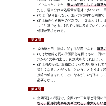
プであった。また、
東大の問題にしては題意
だし、場合分けや処理量が意外に多いので、
(1)は「隣り合わない」並べ方に関する問題
(2)は条件付き確率の問題で、「赤玉どうし、
して計算できる。1色ずつ順に考えていくこ
処理が要求される。
第３問
。
放物線と円、接線に関する問題である
題意
(1)は放物線と円の位置関係を問うもの。円
式から1文字消去し、判別式を考えればよい。
(2)は円の接線が放物線によって切り取られ
等しくなることがある、ということをうまく
接線の傾きをおくことになるが、いずれにし
必要となる。
第４問
空間図形の問題で、空間内の三角形と球面の
なく、図形的考察もカギになる、東大らしい