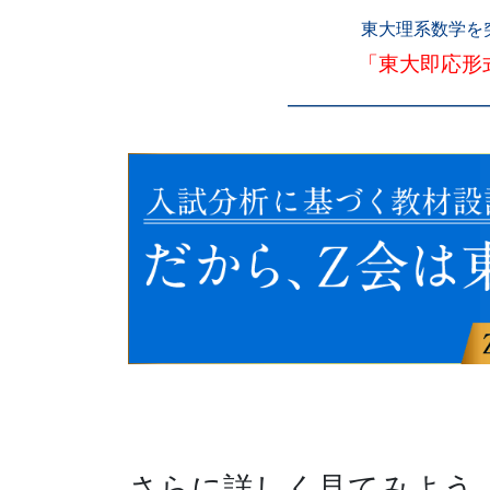
法」
東大理系数学を
「東大即応形
を
提
供
し
ま
す。
さらに詳しく見てみよう