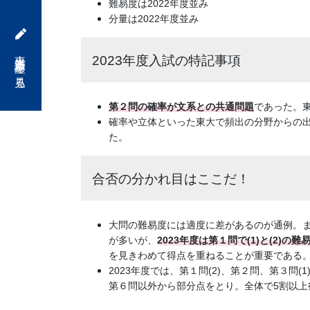
難易度は2022年度並み
「合
分量は2022年度並み
格
東大対策講座を見る
2023年度入試の特記事項
直
第２問の確率が文系との共通問題
であった。
結
確率や立体といった東大で頻出の分野からの
た。
の
合否の分かれ目はここだ！
受
験
大問の難易度には適度に差があるのが通例。ま
が多いが、
2023年度は第１問で(1)と(2)の
攻
を見きわめて得点を重ねることが重要である
2023年度では、第１問(2)、第２問、第３問(1
略
第６問以外から部分点をとり。全体で5割以上