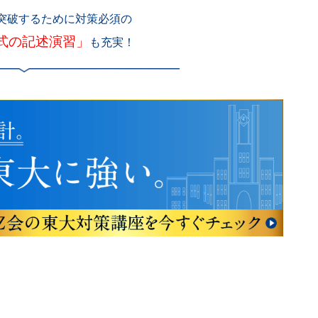
突破するために対策必須の
式の記述演習」
も充実！