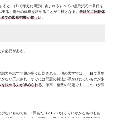
。すると、(1)で考えた図形に含まれるすべての点Pが(2)の条件を
はみ出る」部分の体積を求めることが目標となる。
最終的に回転体
るまでの図形把握が難しい
。
たす必要がある。
発想力を試す問題が多く出題される。他の大学では、一目で典型
がかなり工夫され、すぐには問題の解法が浮かびにくいものが多
法を決める力が求められる
。確率、整数の問題で主にこの力が問
少ないものでも、1問あたり20～30分くらいかかるものもあ