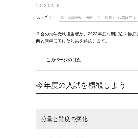
に
2023.02.26
強
カテゴリ：
東大入試分析「傾向」と「対策」（2023年度
い
Ｚ会の大学受験担当者が、
年度前期試験を徹底
2023
向と来年に向けた対策を解説します。
Ｚ
会
このページの目次
な
今年度の入試を概観しよう
ら
で
は
分量と難度の変化
の