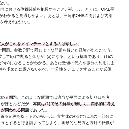
せない。
の空間内における位置関係を把握することが第一歩。とくに、OP⊥平
理）がわかると見通しがよい。あとは、三角形OHBの周および内部
点を考えればよい。
東大がこれをメインテーマとするのは珍しい
。
示す問題。整数分野で同じような問題を解いた経験があるだろう。
、7乗してf(x)で割ると余りがh(x)になる、という構造であり、(1)の
余りがh(x)になることがわかる。あとは数値の代入や微分の利用によ
条件を求めたに過ぎないので、十分性をチェックすることが必須
求める問題。このような問題では適当な平面による切り口を考
とがほとんどだが、
本問は(1)でその解法が難しく、図形的に考え
方が問われる問題
であった。
動き得る範囲を捉えるのが第一歩。立方体の外部では球の一部分に
ようとすると行き詰まってしまう。図形的な見方と方針の転換が