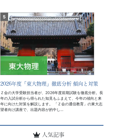
2026年度「東大物理」徹底分析 傾向と対策
Ｚ会の大学受験担当者が、2026年度前期試験を徹底分析。長
年の入試分析から得られた知見もふまえて、今年の傾向と来
年に向けた対策を解説します。 「Ｚ会の通信教育」の東大志
望者向け講座で、出題内容が的中し…
人気記事