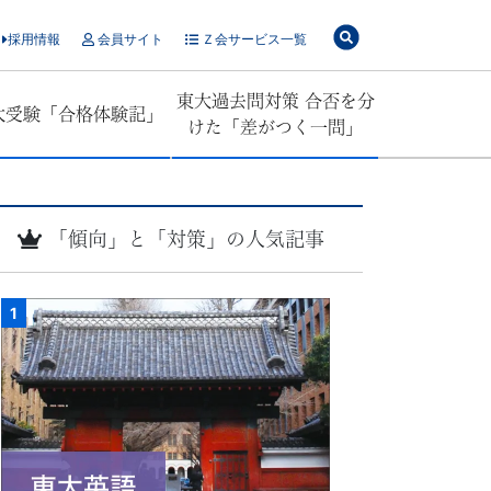
採用情報
会員サイト
Ｚ会サービス一覧
東大過去問対策 合否を分
大受験「合格体験記」
けた「差がつく一問」
「傾向」と「対策」の人気記事