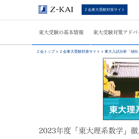
東
Ｚ会東大受験対策サイト
大
東大受験の基本情報
東大受験対策アドバ
受
験
Ｚ会トップ
>
Ｚ会東大受験対策サイト
>
東大入試分析「傾向
生
向
け。
東
大
2023年度「東大理系数学」