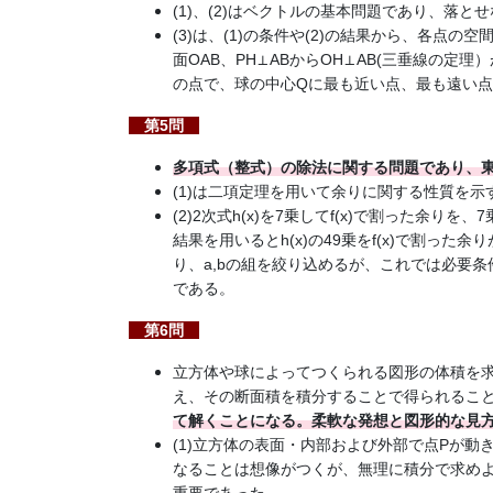
(1)、(2)はベクトルの基本問題であり、落と
(3)は、(1)の条件や(2)の結果から、各点
面OAB、PH⊥ABからOH⊥AB(三垂線の定
の点で、球の中心Qに最も近い点、最も遠い
第5問
多項式（整式）の除法に関する問題であり、
(1)は二項定理を用いて余りに関する性質を
(2)2次式h(x)を7乗してf(x)で割った余りを
結果を用いるとh(x)の49乗をf(x)で割った
り、a,bの組を絞り込めるが、これでは必要
である。
第6問
立方体や球によってつくられる図形の体積を
え、その断面積を積分することで得られるこ
て解くことになる。柔軟な発想と図形的な見
(1)立方体の表面・内部および外部で点Pが
なることは想像がつくが、無理に積分で求め
重要であった。