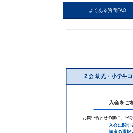
へ
よくある質問FAQ
の
進
学
実
績
Ｚ会 幼児・小学生
を
入会をご
重
ね
お問い合わせの前に、
FA
入会に関する
講座の選択／