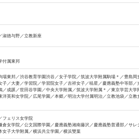
／淑徳与野／立教新座
学付属東邦
駒場東邦／渋谷教育学園渋谷／女子学院／筑波大学附属駒場＊／豊島岡
女子／大妻／学習院／学習院女子／吉祥女子／暁星／慶應義塾中等部／
鴨／成蹊／世田谷学園／中央大学附属／筑波大学附属＊／東京学芸大学
東洋英和女学院／広尾学園／本郷／明治大学付属明治／立教池袋／立教
／フェリス女学院
鎌倉女学院／公文国際学園／慶應義塾湘南藤沢／慶應義塾普通部／サレ
本女子大学附属／横浜共立学園／横浜雙葉