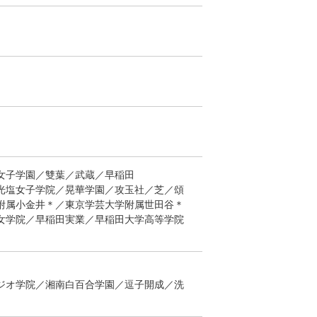
女子学園／雙葉／武蔵／早稲田
光塩女子学院／晃華学園／攻玉社／芝／頌
附属小金井＊／東京学芸大学附属世田谷＊
女学院／早稲田実業／早稲田大学高等学院
ジオ学院／湘南白百合学園／逗子開成／洗