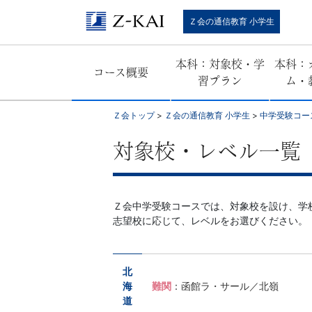
Ｚ
Ｚ会の通信教育 小学生
会
本科：対象校・学
本科：
コース概要
の
習プラン
ム・
教
Ｚ会トップ
>
Ｚ会の通信教育 小学生
>
中学受験コー
材
対象校・レベル一覧
は
Ｚ会中学受験コースでは、対象校を設け、学
基
志望校に応じて、レベルをお選びください。
礎
北
か
海
難関
：函館ラ・サール／北嶺
道