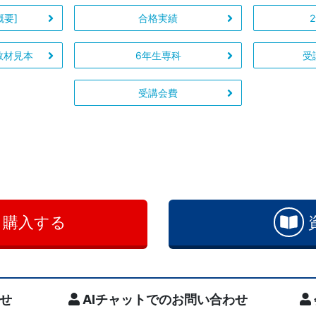
概要]
合格実績
教材見本
6年生専科
受
受講会費
・購入する
せ
AIチャットでのお問い合わせ