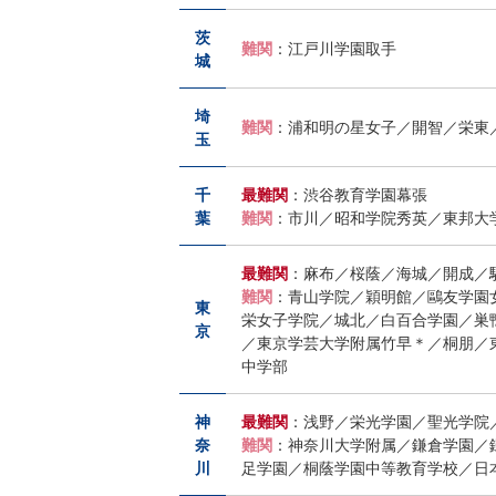
ら
茨
発
難関
：江戸川学園取手
城
展
埼
難関
：浦和明の星女子／開智／栄東
玉
ま
千
最難関
：渋谷教育学園幕張
で
葉
難関
：市川／昭和学院秀英／東邦大
段
最難関
：麻布／桜蔭／海城／開成／
難関
：青山学院／穎明館／鷗友学園
東
階
栄女子学院／城北／白百合学園／巣
京
／東京学芸大学附属竹早＊／桐朋／
中学部
的
な
神
最難関
：浅野／栄光学園／聖光学院
奈
難関
：神奈川大学附属／鎌倉学園／
川
足学園／桐蔭学園中等教育学校／日
設