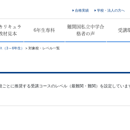
合格実績
学校・法人の方へ
カリキュラ
難関国私立中学合
6年生専科
受講
教材見本
格者の声
ス（3～6年生）
>
対象校・レベル一覧
校ごとに推奨する受講コースのレベル（最難関・難関）を設定していま