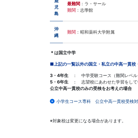
が
鹿
最難関
：ラ・サール
児
難関
：志學館
添
島
削
沖
難関
：昭和薬科大学附属
縄
を
＊は国立中学
担
■上記の一覧以外の国立・私立の中高一貫校
当
3・4年生
： 中学受験コース（難関レベル
5・6年生
： 志望校にあわせた学習をして
し
公立中高一貫校のみの受検をお考えの場合
：
小学生コース専科 公立中高一貫校受検
ま
す。
※対象校は変更になる場合があります。
通