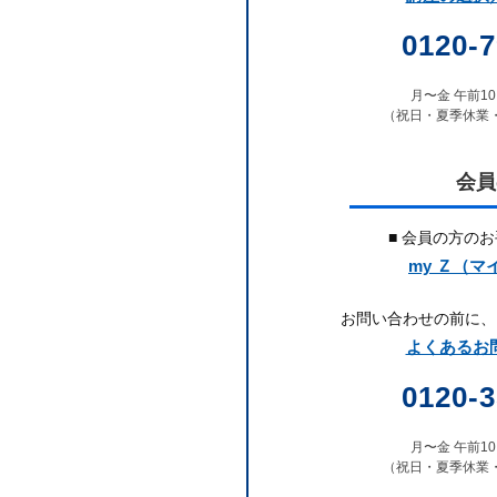
て
0120-7
き
月〜金 午前10:
た
（祝日・夏季休業
Ｚ
会員
会
■ 会員の方の
の
my Ｚ（マ
ノ
お問い合わせの前に、
よくあるお問
ウ
0120-3
ハ
月〜金 午前10:
（祝日・夏季休業
ウ