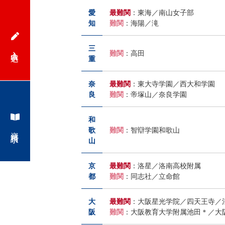
愛
最難関
：東海／南山女子部
計
知
難関
：海陽／滝
が
三
入会申込
難関
：高田
重
特
奈
最難関
：東大寺学園／西大和学園
徴。
良
難関
：帝塚山／奈良学園
小
和
歌
難関
：智辯学園和歌山
資料請求
学
山
生
京
最難関
：洛星／洛南高校附属
都
難関
：同志社／立命館
コ
大
最難関
：大阪星光学院／四天王寺／
ー
阪
難関
：大阪教育大学附属池田＊／大