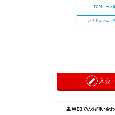
TOP[コース
信
教
カリキュラム・
育
に
よ
る
入会
難
関
校
WEBでのお問い合わ