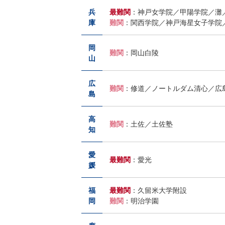
ス
兵
最難関
：神戸女学院／甲陽学院／灘
庫
難関
：関西学院／神戸海星女子学院
は
岡
難関
：岡山白陵
1
山
年
広
難関
：修道／ノートルダム清心／広
島
間
高
難関
：土佐／土佐塾
同
知
じ
愛
最難関
：愛光
媛
担
福
最難関
：久留米大学附設
任
岡
難関
：明治学園