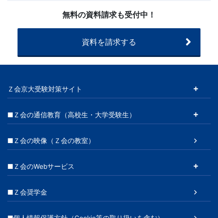
せ
無料の資料請求も受付中！
（20260225
～）
資料を請求する
Ｚ会京大受験対策サイト
■Ｚ会の通信教育（高校生・大学受験生）
■Ｚ会の映像（Ｚ会の教室）
■Ｚ会のWebサービス
■Ｚ会奨学金
■個人情報保護方針（Cookie等の取り扱いを含む）