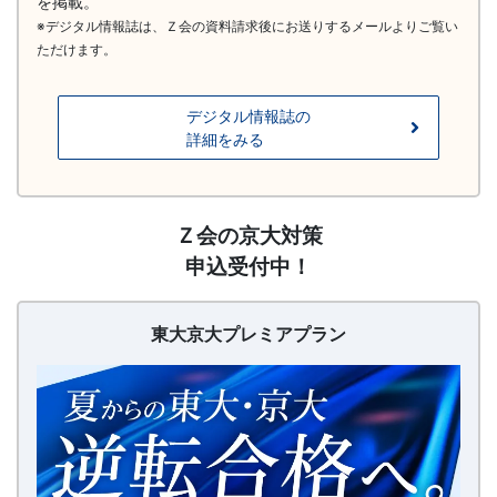
を掲載。
法」
※デジタル情報誌は、Ｚ会の資料請求後にお送りするメールよりご覧い
ただけます。
を
デジタル情報誌の
提
詳細をみる
供
し
【20260626〜】
Ｚ会の京大対策
東
申込受付中！
大
ま
京
大
東大京大プレミアプラン
す。
プ
レ
ミ
ア
プ
ラ
ン