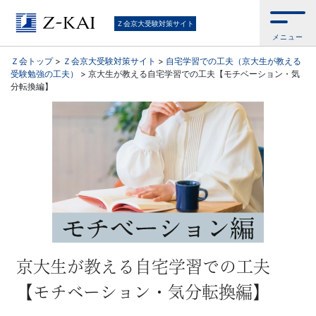
京
Ｚ会京大受験対策サイト
メニュー
大
Ｚ会トップ
>
Ｚ会京大受験対策サイト
>
自宅学習での工夫（京大生が教える
受験勉強の工夫）
>
京大生が教える自宅学習での工夫【モチベーション・気
受
分転換編】
験
生
向
け。
京
京大生が教える自宅学習での工夫
大
【モチベーション・気分転換編】