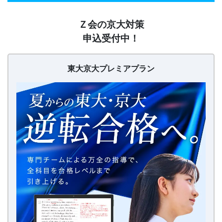
【20260626〜】
Ｚ会の京大対策
東
申込受付中！
大
京
大
東大京大プレミアプラン
プ
レ
ミ
ア
プ
ラ
ン