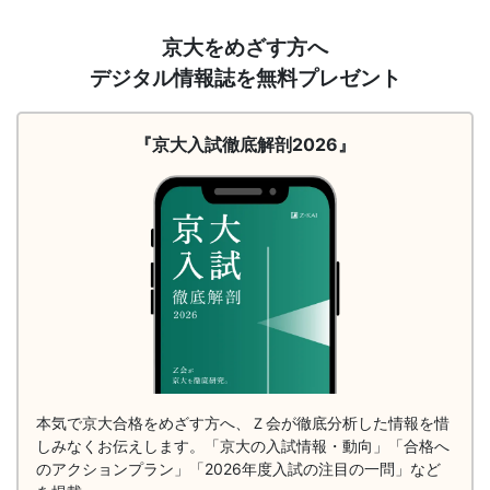
「合
請
京大をめざす方へ
求
デジタル情報誌を無料プレゼント
格
（徹
底
解
直
『京大入試徹底解剖2026』
剖
2026）
結
の
受
験
攻
本気で京大合格をめざす方へ、Ｚ会が徹底分析した情報を惜
しみなくお伝えします。「京大の入試情報・動向」「合格へ
略
のアクションプラン」「2026年度入試の注目の一問」など