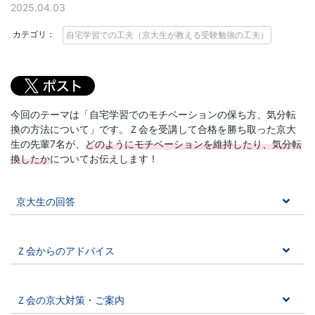
に
2025.04.03
強
カテゴリ：
自宅学習での工夫（京大生が教える受験勉強の工夫）
い
Ｚ
今回のテーマは「自宅学習でのモチベーションの保ち方、気分転
換の方法について」です。Ｚ会を受講して合格を勝ち取った京大
会
生の先輩7名が、
どのようにモチベーションを維持したり、気分転
換したか
についてお伝えします！
な
ら
京大生の回答
で
Ｚ会からのアドバイス
は
Ｚ会の京大対策・ご案内
の