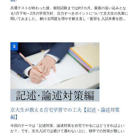
共通テストが終わった後、個別試験までは約1カ月。最後の追い込みとな
る1月下旬～2月の学習方針、注力すべきポイントについて京大生の先輩に
聞いてみました。 解ける問題を増やす解き直し・復習を 入試本番を想…
京大生が教える自宅学習での工夫【記述・論述対策
編】
今回のテーマは「記述対策、論述対策を自宅でやるにはどうすればよい
か？」です。京大入試では避けて通れない上に、独学での対策が難しい