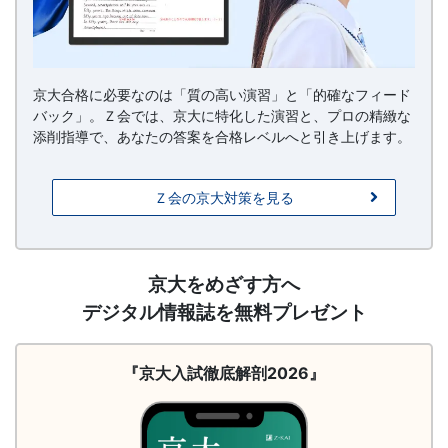
京大合格に必要なのは「質の高い演習」と「的確なフィード
バック」。Ｚ会では、京大に特化した演習と、プロの精緻な
添削指導で、あなたの答案を合格レベルへと引き上げます。
Ｚ会の京大対策を見る
請
京大をめざす方へ
求
デジタル情報誌を無料プレゼント
（徹
底
解
『京大入試徹底解剖2026』
剖
2026）