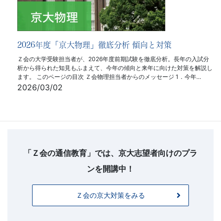
2026年度「京大物理」徹底分析 傾向と対策
Ｚ会の大学受験担当者が、2026年度前期試験を徹底分析。長年の入試分
析から得られた知見もふまえて、今年の傾向と来年に向けた対策を解説し
ます。 このページの目次 Ｚ会物理担当者からのメッセージ 1．今年…
2026/03/02
フ
ッ
タ
「Ｚ会の通信教育」では、京大志望者向けのプラ
ー
ンを開講中！
お
問
Ｚ会の京大対策をみる
い
合
わ