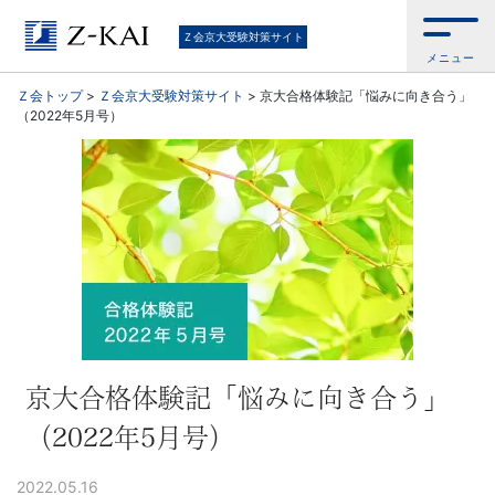
京
Ｚ会京大受験対策サイト
メニュー
大
Ｚ会トップ
>
Ｚ会京大受験対策サイト
>
京大合格体験記「悩みに向き合う」
（2022年5月号）
受
験
生
向
け。
京
京大合格体験記「悩みに向き合う」
（2022年5月号）
大
2022.05.16