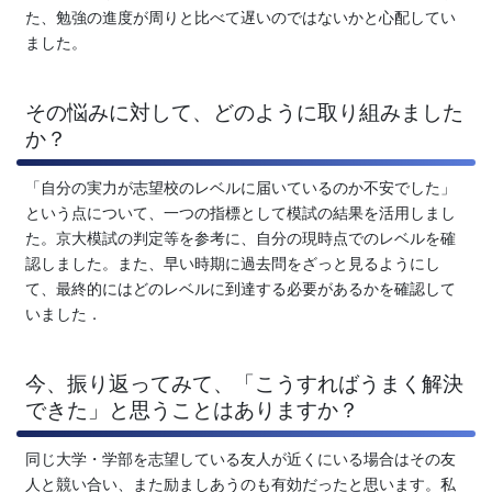
た、勉強の進度が周りと比べて遅いのではないかと心配してい
「合
ました。
格
その悩みに対して、どのように取り組みました
か？
直
「自分の実力が志望校のレベルに届いているのか不安でした」
結
という点について、一つの指標として模試の結果を活用しまし
た。京大模試の判定等を参考に、自分の現時点でのレベルを確
の
認しました。また、早い時期に過去問をざっと見るようにし
て、最終的にはどのレベルに到達する必要があるかを確認して
受
いました．
験
今、振り返ってみて、「こうすればうまく解決
攻
できた」と思うことはありますか？
略
同じ大学・学部を志望している友人が近くにいる場合はその友
人と競い合い、また励ましあうのも有効だったと思います。私