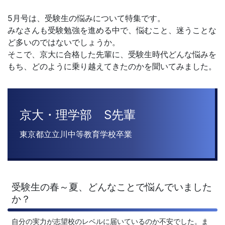
に
5月号は、受験生の悩みについて特集です。
強
みなさんも受験勉強を進める中で、悩むこと、迷うことな
ど多いのではないでしょうか。
い
そこで、京大に合格した先輩に、受験生時代どんな悩みを
もち、どのように乗り越えてきたのかを聞いてみました。
Ｚ
会
京大・理学部 S先輩
な
東京都立立川中等教育学校卒業
ら
で
受験生の春～夏、どんなことで悩んでいました
は
か？
の
自分の実力が志望校のレベルに届いているのか不安でした。ま