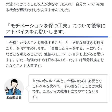
法」
の近くにはそうした友人が少なかったので、自分のレベルを知
る機会が模試だけしかありませんでした。
を
「モチベーションを保つ工夫」について後輩に
提
アドバイスをお願いします。
供
「合格した後のことを想像すること」と「適度な息抜きを行う
こと」をおすすめします。「合格したら～をする、～に行く」
し
などとを考えることで、勉強のモチベーションも上がると思い
ます。また、勉強だけでは疲れるので、たまには気分転換をお
ま
こなうことも大事です。
す。
自分の今のレベルと、合格のために必要とな
るレベルを比べて、その差を知ることは大切
です。これからの戦略も立てやすくなりま
す。