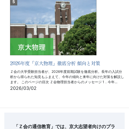
2026年度「京大物理」徹底分析 傾向と対策
Ｚ会の大学受験担当者が、2026年度前期試験を徹底分析。長年の入試分
析から得られた知見もふまえて、今年の傾向と来年に向けた対策を解説し
ます。 このページの目次 Ｚ会物理担当者からのメッセージ 1．今年…
2026/03/02
フ
ッ
タ
「Ｚ会の通信教育」では、京大志望者向けのプラ