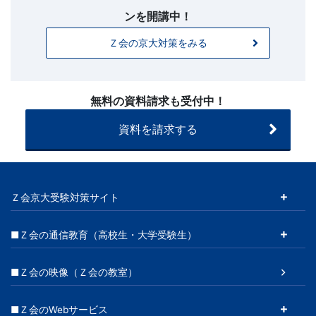
ー
ンを開講中！
お
問
Ｚ会の京大対策をみる
い
合
わ
無料の資料請求も受付中！
せ
（20260225
資料を請求する
～）
Ｚ会京大受験対策サイト
■Ｚ会の通信教育（高校生・大学受験生）
■Ｚ会の映像（Ｚ会の教室）
■Ｚ会のWebサービス