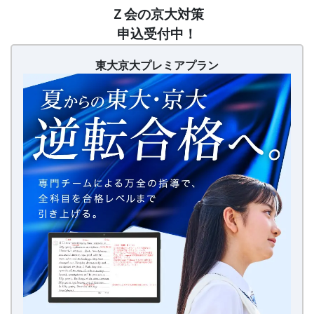
【20260626〜】
Ｚ会の京大対策
東
申込受付中！
大
京
東大京大プレミアプラン
大
プ
レ
ミ
ア
プ
ラ
ン