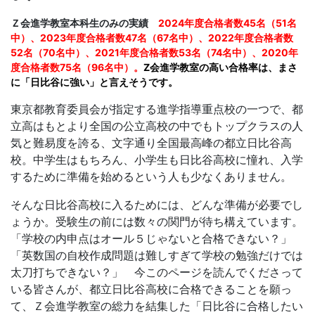
習
Ｚ会進学教室本科生のみの実績
2024年度合格者数45名（51名
塾
中）、2023年度合格者数47名（67名中）、
2022年度合格者数
52名（70名中）、2021年度合格者数53名（74名中）、2020年
度合格者数75名（96名中）。
Z会進学教室の高い合格率は、まさ
に「日比谷に強い」と言えそうです。
東京都教育委員会が指定する進学指導重点校の一つで、都
立高はもとより全国の公立高校の中でもトップクラスの人
気と難易度を誇る、文字通り全国最高峰の都立日比谷高
校。中学生はもちろん、小学生も日比谷高校に憧れ、入学
するために準備を始めるという人も少なくありません。
そんな日比谷高校に入るためには、どんな準備が必要でし
ょうか。受験生の前には数々の関門が待ち構えています。
「学校の内申点はオール５じゃないと合格できない？」
「英数国の自校作成問題は難しすぎて学校の勉強だけでは
太刀打ちできない？」
今このページを読んでくださって
いる皆さんが、都立日比谷高校に合格できることを願っ
て、Ｚ会進学教室の総力を結集した「日比谷に合格したい