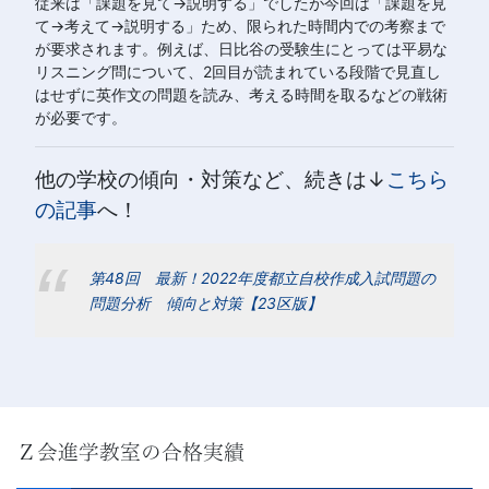
従来は「課題を見て→説明する」でしたが今回は「課題を見
て→考えて→説明する」ため、限られた時間内での考察まで
が要求されます。例えば、日比谷の受験生にとっては平易な
リスニング問について、2回目が読まれている段階で見直し
はせずに英作文の問題を読み、考える時間を取るなどの戦術
が必要です。
他の学校の傾向・対策など、続きは↓
こちら
の記事
へ！
第48回 最新！2022年度都立自校作成入試問題の
問題分析 傾向と対策【23区版】
Ｚ会進学教室の合格実績