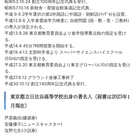
昭和53.10.24 創立100周年記念式典を挙行。
昭和57.10.16 新校舎・星陵会館落成記念式典。
平成 9.4 2学年選択の第2外国語に中国語・朝鮮語(ﾊﾝｸﾞﾙ)を設置。
平成12.9.6 入学者選抜学力検査に 自校問題 (国・数・英・三教科)
の導入が決定される。
平成13.9.26 東京都教育委員会より進学指導重点校の指定を受け
る。
平成14.4 45分7時間授業を開始する。
平成19.4.13 文部科学省より スーパーサイエンスハイスクール
(SSH)の指定を受ける。
平成27.3.20 東京都教育委員会より東京グローバル10の指定を受け
る。
平成27.6.12 グラウンド改修工事終了
平成30.10.12 創立140周年記念式典を挙行。
東京都立日比谷高等学校出身の著名人（肩書は2023年1
月現在）
芦原義信(建築家)
安藤優子(ニュースキャスター)
塩野七生(小説家)