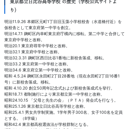
東京都立日比谷高等学校 の歴史（学校公式サイトよ
り）
明治11.9.26 本郷区元町1丁目旧玉藻小学校校舎（水道橋付近）を
仮校舎として東京府第一中学を創立。
明治14.7.1 麹町区内幸町東京府庁構内に移転。第二中学と合併して
東京府中学校と改称。
明治20.1 東京府尋常中学校と改称。
明治32.1 東京府中学校と改称。
明治32.3.31 麹町区西日比谷1番地に新校舎落成、移転。
明治33.2 東京府第一中学校と改称。
明治34.6 東京府立第一中学校と改称。
昭和 4.5.24 麹町区永田町2丁目28番地（現在永田町2丁目16番1
号）に新校舎落成。移転。
昭和 4.10.20 創立50周年記念式および新校舎落成式を挙行。
昭和18.7.1 都制施行により東京都立第一中学校と改称。
昭和24.10.15 「父母と先生の会」（ＰＴＡ）発会式を行なう。
昭和25.1.26 東京都立日比谷高等学校と改称。
昭和25.4.1 男女共学制実施。1学年男子300名、女子100名を定員
とする。（8学級）
昭和42.4 東京都高校選抜法が学校群制となる。