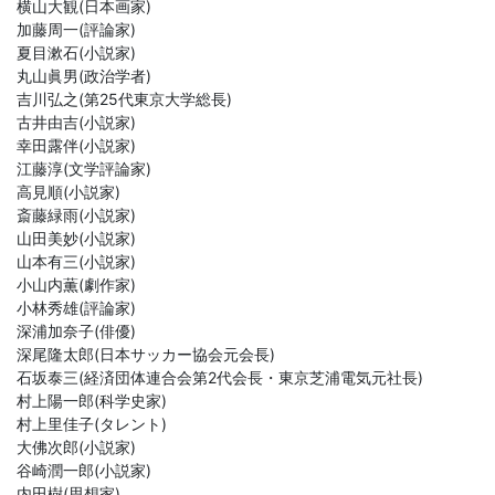
横山大観(日本画家)
加藤周一(評論家)
夏目漱石(小説家)
丸山眞男(政治学者)
吉川弘之(第25代東京大学総長)
古井由吉(小説家)
幸田露伴(小説家)
江藤淳(文学評論家)
高見順(小説家)
斎藤緑雨(小説家)
山田美妙(小説家)
山本有三(小説家)
小山内薫(劇作家)
小林秀雄(評論家)
深浦加奈子(俳優)
深尾隆太郎(日本サッカー協会元会長)
石坂泰三(経済団体連合会第2代会長・東京芝浦電気元社長)
村上陽一郎(科学史家)
村上里佳子(タレント)
大佛次郎(小説家)
谷崎潤一郎(小説家)
内田樹(思想家)