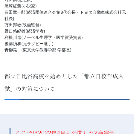
尾崎紅葉(小説家)
豊田章一郎(経済団体連合会第8代会長・トヨタ自動車株式会社元
社長)
万田邦敏(映画監督)
野口悠紀雄(経済学者)
利根川進(ノーベル生理学・医学賞受賞者)
後藤禎和(元ラグビー選手)
青柳晃一(東京大学教養学部 学部長)
都立日比谷高校を始めとした「都立自校作成入
試」の対策について
ここでは2022年4月に公開したZ会進学