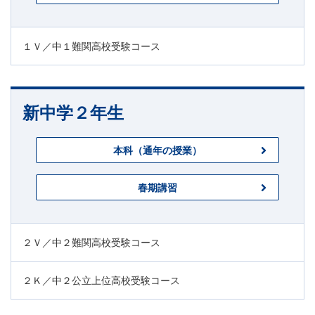
１Ｖ／中１難関高校受験コース
新中学２年生
本科（通年の授業）
春期講習
２Ｖ／中２難関高校受験コース
２Ｋ／中２公立上位高校受験コース