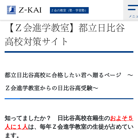
難
Ｚ会トップ
>
Ｚ会の教室（塾・学習塾）
>
特集：学校別 難関高校の特設ペ
Ｚ会の教室（塾・学習塾）
ージ
>
【Ｚ会進学教室】都立日比谷高校対策サイト
メニ
関
【Ｚ会進学教室】都立日比谷
校
高校対策サイト
受
験
都立日比谷高校に合格したい君へ贈るページ ～
に
Ｚ会進学教室からの日比谷高受験～
強
い
知ってましたか？ 日比谷高校在籍生の
およそ５
学
人に１人
は、毎年Ｚ会進学教室の生徒が占めてい
ます。