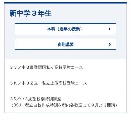
新中学３年生
本科（通年の授業）
春期講習
３Ｖ／中３最難関国私立高校受験コース
３Ｋ／中３公立・私立上位高校受験コース
３S／中３志望校別特訓講座
（3SJ 都立自校作成特訓を都内各教室にて９月より開講）