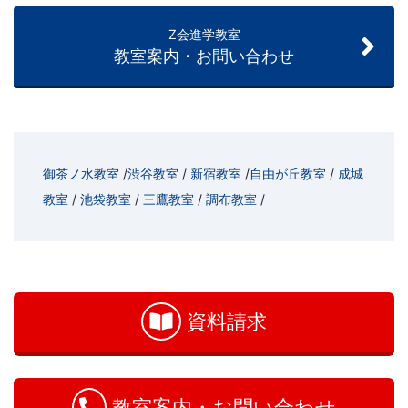
Z会進学教室
教室案内・お問い合わせ
御茶ノ水教室
/
渋谷教室
/
新宿教室
/
自由が丘教室
/
成城
教室
/
池袋教室
/
三鷹教室
/
調布教室
/
お
問
い
資料請求
合
わ
せ
教室案内・お問い合わせ