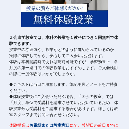
Ｚ会進学教室では、本科の授業を１教科につき１回無料で体
験できます。
授業中の雰囲気や、授業がどのように進められているのか、
実際に体験してから、安心してご入会いただけます。
体験は本科開講時であれば随時可能ですが、学習効果上、各
月度の第一週目での体験授業をおすすめします。ご入会検討
の際に一度体験はいかがでしょうか。
●テキストは当日ご用意します。筆記用具とノートをご持参
ください。
●体験授業後にご入会いただく場合、「Ｚ会の教室」では
「月度」単位で受講料を請求させていただいているため、体
験授業分も受講料をご請求する場合があります。詳しくは教
室スタッフまでお問い合わせください。
体験授業は
お電話または教室窓口
にて、希望日の前日までに