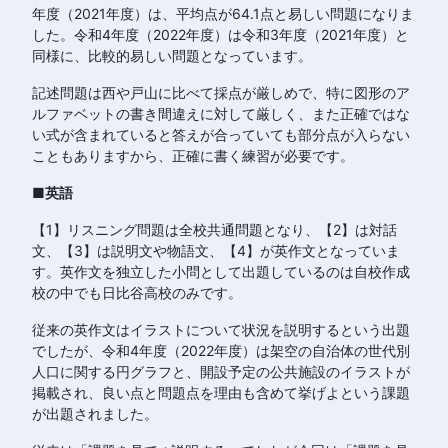
年度（2021年度）は、平均点が64.1点と易しい問題になりま
した。令和4年度（2022年度）は令和3年度（2021年度）と
同様に、比較的易しい問題となっています。
記述問題は西や戸山に比べて採点が厳しめで、特に図形のア
ルファベットの書き間違えに対して厳しく、また正確ではな
い式が含まれていると答えが合っていても部分点が入らない
こともありますから、正確に書く練習が必要です。
■英語
【1】リスニング問題は全校共通問題となり、【2】は対話
文、【3】は説明文や物語文、【4】が英作文となっていま
す。英作文を独立した小問として出題しているのは自校作成
校の中でも日比谷高校のみです。
従来の英作文はイラストについて状況を説明するという出題
でしたが、令和4年度（2022年度）は架空の自治体の世代別
人口に関する円グラフと、開設予定の公共施設のイラストが
掲載され、良い点と問題点を理由も含めて挙げよという課題
が出題されました。