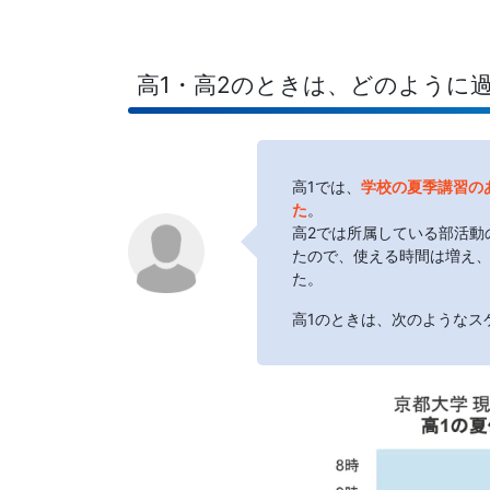
法」
を
高1・高2のときは、どのように
提
供
高1では、
学校の夏季講習の
た
。
し
高2では所属している部活動
たので、使える時間は増え
ま
た。
高1のときは、次のようなス
す。