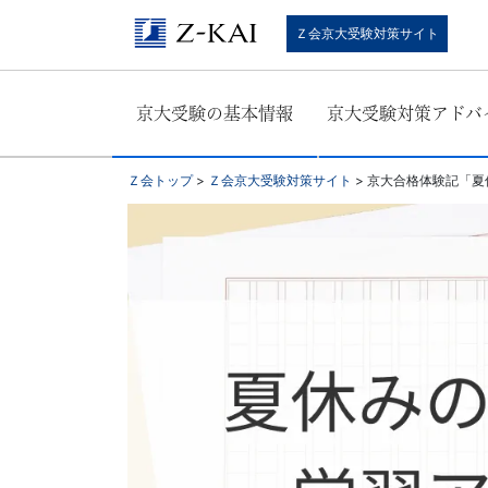
京
Ｚ会京大受験対策サイト
大
京大受験の基本情報
京大受験対策アドバ
受
験
Ｚ会トップ
>
Ｚ会京大受験対策サイト
>
京大合格体験記「夏
生
向
け。
京
大