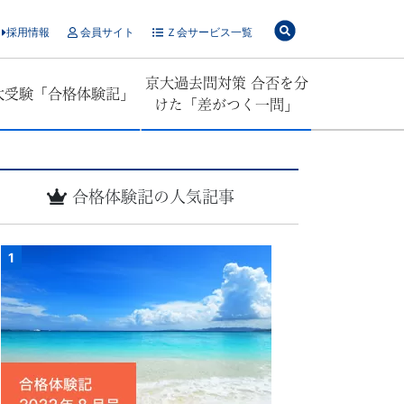
採用情報
会員サイト
Ｚ会サービス一覧
京大過去問対策 合否を分
大受験「合格体験記」
けた「差がつく一問」
合格体験記の人気記事