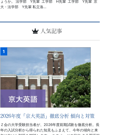
ょうか。 法学部 Y先輩 工学部 H先輩 工学部 Y先輩 京
大・法学部 Y先輩 私立洛…
人気記事
2026年度「京大英語」徹底分析 傾向と対策
Ｚ会の大学受験担当者が、2026年度前期試験を徹底分析。長
年の入試分析から得られた知見もふまえて、今年の傾向と来