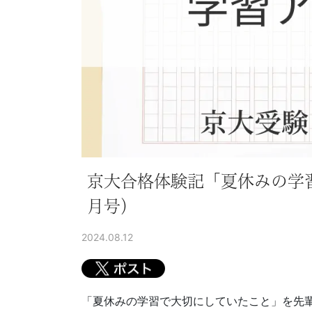
に
強
い
Ｚ
会
な
京大合格体験記「夏休みの学習
ら
月号）
で
2024.08.12
は
の
「夏休みの学習で大切にしていたこと」を先輩