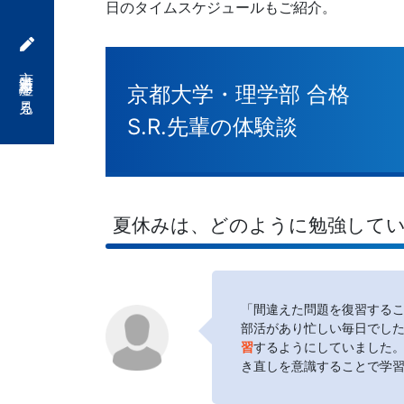
日のタイムスケジュールもご紹介。
「合
格
京大対策講座を見る
京都大学・理学部 合格
直
S.R.先輩の体験談
結
の
夏休みは、どのように勉強して
受
験
「間違えた問題を復習する
攻
部活があり忙しい毎日でし
習
するようにしていました
き直しを意識することで学
略