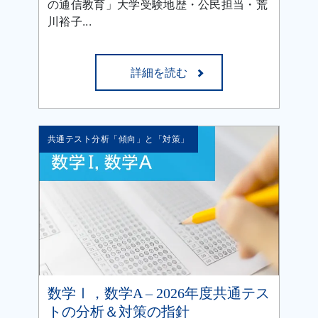
の通信教育」大学受験地歴・公民担当・荒
川裕子...
詳細を読む
共通テスト分析「傾向」と「対策」
数学Ⅰ，数学A – 2026年度共通テス
トの分析＆対策の指針