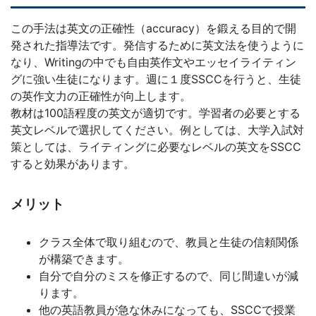
す
この手法は英文の正確性（accuracy）を鍛える目的で開
発された指導法です。発信するために英文法を使うように
る
なり、Writingの中でも自由英作文やエッセイライティン
グに強い生徒になります。週に１度SSCCを行うと、生徒
サ
の英作文力の正確性が向上します。
教材は100語程度の英文が適切です。学習者の必要とする
ー
英文レベルで選択してください。例としては、大学入試対
策としては、ライティングに必要なレベルの英文をSSCC
ビ
すると効果があります。
ス
メリット
を
クラス全体で取り組むので、教員と生徒の信頼関係
ご
が構築できます。
自分で自分のミスを修正するので、同じ間違いが減
用
ります。
他の英語教員が急な休みになっても、SSCCで授業