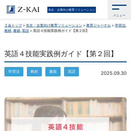
Ｚ
先生・企業向け教育ソリューション
メニュー
会
Ｚ会トップ
>
先生・企業向け教育ソリューション
>
教育ジャーナル
>
学習法
,
教材
,
書籍
,
英語
>
英語４技能実践例ガイド【第２回】
公
式
英語４技能実践例ガイド【第２回】
／
学習法
教材
書籍
英語
2025.09.30
『学
校
の
先