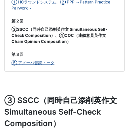
た
① HCラウンドシステム、② PPP ～Pattern Practice
Pairwork～
め
第２回
に、
③SSCC（同時自己添削英作文 Simultaneous Self-
Check Composition）、④COC（連鎖意見英作文
学
Chain Opinion Composition）
校
第３回
⑤ アメーバ音読トーク
現
場
を
③ SSCC（同時自己添削英作文
支
Simultaneous Self-Check
Composition）
援