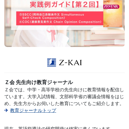
生
向
け
サ
ー
ビ
ス』
Ｚ会 先生向け教育ジャーナル
Ｚ会では、中学・高等学校の先生向けに教育情報を配信し
の
ています。大学入試情報、文部科学省の審議会情報をはじ
め、先生方からお伺いした教育についてもご紹介します。
ペ
教育ジャーナルトップ
ー
現在、英語指導法の研究開発は確実に進んでいます。