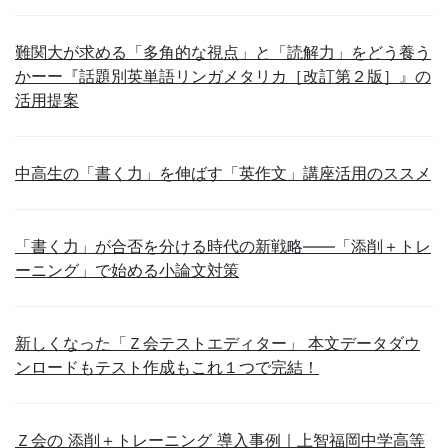
難関大が求める「多角的な視点」と「読解力」をどう養う
かーー『話題別英単語リンガメタリカ［改訂第２版］』の
活用提案
中高生の「書く力」を伸ばす「英作文」講座活用のススメ
「書く力」が合否を分ける時代の新戦略――「添削＋トレ
ーニング」で始める小論文対策
新しくなった「Ｚ会テストエディター」 本文データダウ
ンロードもテスト作成もこれ１つで完結！
Ｚ会の 添削＋トレーニング 導入事例｜上智福岡中学高等