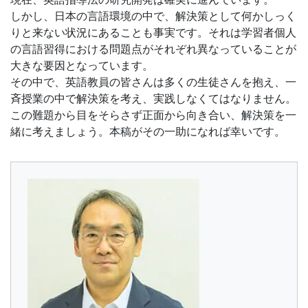
しかし、日本の言語環境の中で、解決策として何かしっく
ジ。
りと来ない状況にあることも事実です。それは学習者個人
の言語習得における問題点がそれぞれ異なっていることが
学
大きな要因となっています。
その中で、英語教員の皆さんは多くの生徒さんを抱え、一
校
斉授業の中で解決策を考え、実践しなくてはなりません。
この難題から目をそらさず正面から向き合い、解決策を一
の
緒に考えましょう。本稿がその一助になれば幸いです。
先
生
の
ご
指