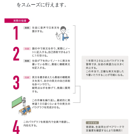
意
をスムーズに行えます。
し
て
い
ま
す。