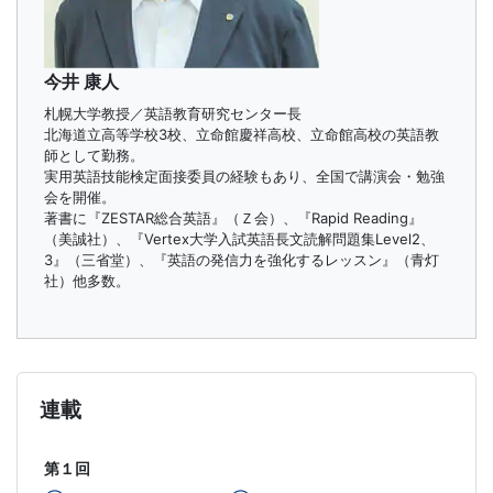
導
の
今井 康人
札幌大学教授／英語教育研究センター長
さ
北海道立高等学校3校、立命館慶祥高校、立命館高校の英語教
師として勤務。
ら
実用英語技能検定面接委員の経験もあり、全国で講演会・勉強
会を開催。
著書に『ZESTAR総合英語』（Ｚ会）、『Rapid Reading』
な
（美誠社）、『Vertex大学入試英語長文読解問題集Level2、
3』（三省堂）、『英語の発信力を強化するレッスン』（青灯
る
社）他多数。
充
実
連載
の
第１回