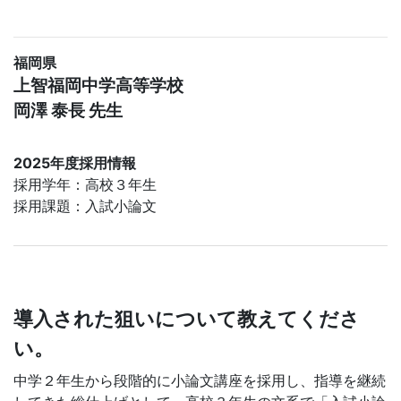
ジ。
福岡県
学
上智福岡中学高等学校
岡澤 泰長 先生
校
の
2025年度採用情報
採用学年：高校３年生
先
採用課題：入試小論文
生
の
導入された狙いについて教えてくださ
ご
い。
指
中学２年生から段階的に小論文講座を採用し、指導を継続