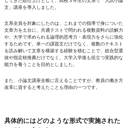
してきた総仕上げとして、高校３年生の文系で「入試小論
導
文」講座を導入しました。
の
文系全員を対象にしたのは、これまでの指導で身についた
文章力を土台に、共通テストで問われる複数資料の読解力
さ
や、大学で求められる論理的思考力・表現力をさらに強化
するためです。単一の課題文だけでなく、複数のテキスト
ら
を読み解いて文章を構築する経験を積むことで、総合型選
抜や指定校推薦だけでなく、大学入学後も役立つ実践的な
な
能力を養うことを目的としました。
る
また、小論文講座全般に言えることですが、教員の働き方
充
改革に資すると考えたことも理由の一つです。
実
の
具体的にはどのような形式で実施された