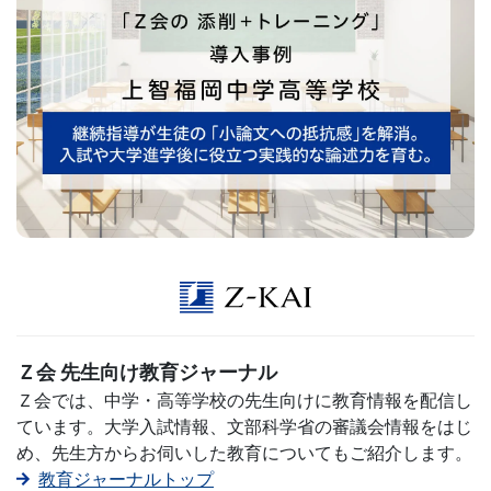
生
向
け
サ
ー
ビ
ス』
の
Ｚ会 先生向け教育ジャーナル
Ｚ会では、中学・高等学校の先生向けに教育情報を配信し
ペ
ています。大学入試情報、文部科学省の審議会情報をはじ
め、先生方からお伺いした教育についてもご紹介します。
ー
教育ジャーナルトップ