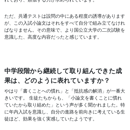
意
ただ、共通テストは設問の中にある程度の誘導があります
し
が、この入試小論文はそれをすべて自分で組み立てなけれ
ばなりません。その意味で、より国公立大学の二次試験を
て
意識した、高度な内容だったと感じています。
い
ま
中学段階から継続して取り組んできた成
す。
果は、どのように表れていますか？
やはり「書くことへの慣れ」と「抵抗感の解消」が一番大
きいです。 生徒たちからも、「小論文を書くことに慣れ
ていたから取り組めた」という声が多く聞かれました。特
に年内入試を意識し、自分の進路を前向きに考えている生
徒ほど、効果を強く実感していたようです。