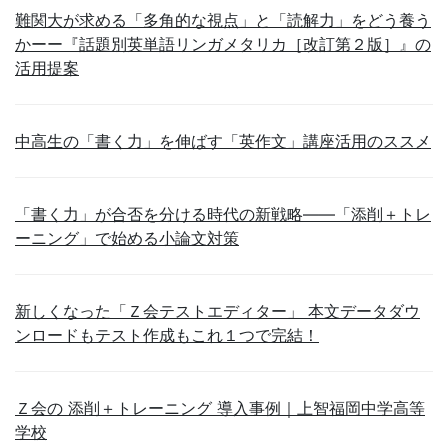
難関大が求める「多角的な視点」と「読解力」をどう養う
かーー『話題別英単語リンガメタリカ［改訂第２版］』の
活用提案
中高生の「書く力」を伸ばす「英作文」講座活用のススメ
「書く力」が合否を分ける時代の新戦略――「添削＋トレ
ーニング」で始める小論文対策
新しくなった「Ｚ会テストエディター」 本文データダウ
ンロードもテスト作成もこれ１つで完結！
Ｚ会の 添削＋トレーニング 導入事例｜上智福岡中学高等
学校