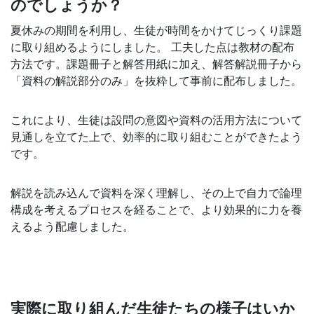
た
のでしょうか？
夏休みの期間を利用し、生徒が時間をかけてじっくり課題
め
に取り組めるようにしました。 工夫した点は教材の配布
方法です。課題冊子と解答用紙に加え、解答解説冊子から
に、
「資料の解説部分のみ」を抜粋して事前に配布しました。
学
これにより、生徒は設問の意図や資料の活用方法について
校
見通しを立てた上で、効率的に取り組むことができたよう
です。
現
解説を読み込んで資料を深く理解し、その上で自力で論理
場
構成を考えるプロセスを経ることで、より効果的に力を養
えるよう配慮しました。
を
支
援
実際に取り組んだ生徒たちの様子はいか