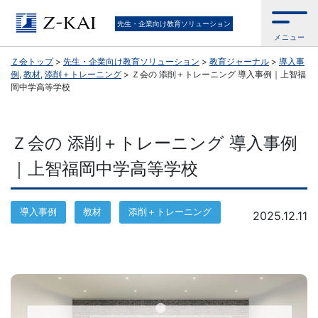
Ｚ
先生・企業向け教育ソリューション
メニュー
会
Ｚ会トップ
>
先生・企業向け教育ソリューション
>
教育ジャーナル
>
導入事
例
,
教材
,
添削＋トレーニング
>
Ｚ会の 添削＋トレーニング 導入事例｜上智福
公
岡中学高等学校
式
Ｚ会の 添削＋トレーニング 導入事例
／
｜上智福岡中学高等学校
『学
校
導入事例
教材
添削＋トレーニング
2025.12.11
の
先