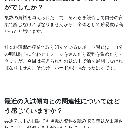
がでしたか？
す
複数の資料を与えられた上で、それらを統合して自分の言
る
葉で論じなければなりませんから、全体として難易度は高
かったと思います。
サ
社会科演習の授業で取り組んでいるレポート課題は、自分
ー
の興味関心に合わせてテーマを選んだり資料を集めたりで
きますが、今回は与えられたお題の中で論を展開しなけれ
ビ
ばなりません。その分、ハードルは高かったはずです。
ス
を
最近の入試傾向との関連性についてはど
ご
う感じていますか？
用
共通テストの国語でも複数の資料を読み取る問題が出題さ
れており、類似する力が求められています。