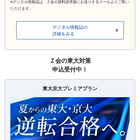
※デジタル情報誌は、Ｚ会の資料請求後にお送りするメールよりご覧い
法」
ただけます。
を
デジタル情報誌の
詳細をみる
提
供
【20260626〜】
Ｚ会の東大対策
し
東
申込受付中！
大
ま
京
大
東大京大プレミアプラン
プ
す。
レ
ミ
ア
プ
ラ
ン