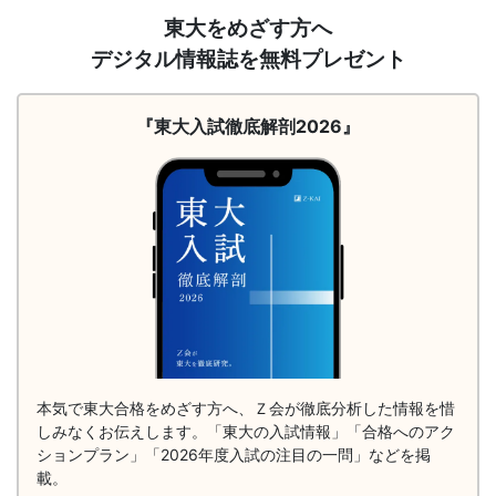
請
東大をめざす方へ
「合
求
デジタル情報誌を無料プレゼント
（徹
格
底
解
『東大入試徹底解剖2026』
直
剖
2026）
結
の
受
験
攻
本気で東大合格をめざす方へ、Ｚ会が徹底分析した情報を惜
しみなくお伝えします。「東大の入試情報」「合格へのアク
ションプラン」「2026年度入試の注目の一問」などを掲
略
載。