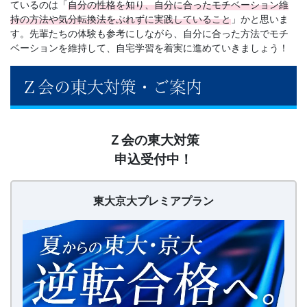
ているのは「
自分の性格を知り、自分に合ったモチベーション維
持の方法や気分転換法をぶれずに実践していること
」かと思いま
す。先輩たちの体験も参考にしながら、自分に合った方法でモチ
ベーションを維持して、自宅学習を着実に進めていきましょう！
Ｚ会の東大対策・ご案内
【20260626〜】
Ｚ会の東大対策
東
申込受付中！
大
京
大
東大京大プレミアプラン
プ
レ
ミ
ア
プ
ラ
ン