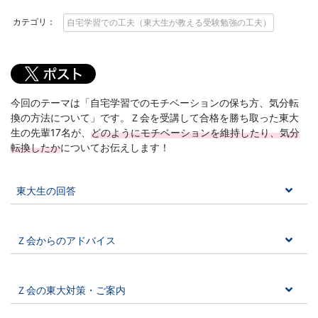
に
カテゴリ：
自宅学習での工夫（東大生が教える受験勉強の工夫）
強
い
Ｚ
今回のテーマは「自宅学習でのモチベーションの保ち方、気分転
換の方法について」です。Ｚ会を受講して合格を勝ち取った東大
生の先輩17名が、
どのようにモチベーションを維持したり、気分
会
転換したか
についてお伝えします！
な
東大生の回答
ら
で
Ｚ会からのアドバイス
は
Ｚ会の東大対策・ご案内
の