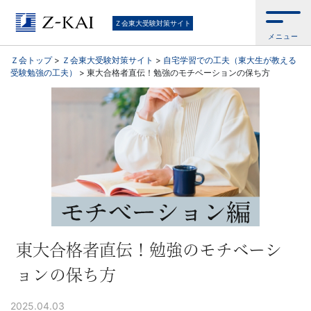
東
Ｚ会東大受験対策サイト
メニュー
大
Ｚ会トップ
>
Ｚ会東大受験対策サイト
>
自宅学習での工夫（東大生が教える
受験勉強の工夫）
>
東大合格者直伝！勉強のモチベーションの保ち方
受
験
生
向
け。
東
東大合格者直伝！勉強のモチベーシ
ョンの保ち方
大
2025.04.03