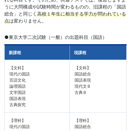
た
うに大問構成や試験時間が変わるものの、旧課程の「国語
め
総合」と同じく
高校１年生に相当する学力が問われている
点
は変わりません。
に、
●東京大学二次試験（一般）の出題科目（国語）
学
新課程
現課程
校
【文科】
【文科】
現
現代の国語
国語総合
言語文化
国語表現
場
論理国語
現代文Ｂ
文学国語
古典Ｂ
を
国語表現
古典探究
支
【理科】
【理科】
援
現代の国語
国語総合