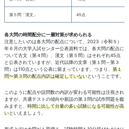
第５問「漢文」
45点
各大問の時間配分に一層対策が求められる
注意したいのは各大問の配点について、2023（令和５）
年６月の大学入試センター公表資料では、各大問の配点に
ついて古文（第４問）、漢文（第５問）はそれぞれ45点
と公表されていますが、近代以降の文章（第１問～第３
問）は110点という公表に留まっています。つまり、
第１
問〜第３問の配点内訳は確定していない
ということです。
このように配点や設問数の内訳が変わる可能性は注視され
ますが、共通テストの傾向や新設の第３問の試作問題を鑑
みますと、
時間に比して分量の多い試験になる可能性が高
い
といえましょう。
形式上では大問が１題増え、試験時間も10分延びただけに