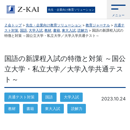
Ｚ
先生・企業向け教育ソリューション
メニュー
会
Ｚ会トップ
>
先生・企業向け教育ソリューション
>
教育ジャーナル
>
共通テ
スト対策
,
国語
,
大学入試
,
教材
,
書籍
,
東大入試
,
読解力
>
国語の新課程入試の
公
特徴と対策 ～国公立大学・私立大学／大学入学共通テスト～
式
国語の新課程入試の特徴と対策 ～国公
／
立大学・私立大学／大学入学共通テス
『学
ト～
校
共通テスト対策
国語
大学入試
2023.10.24
の
教材
書籍
東大入試
読解力
先