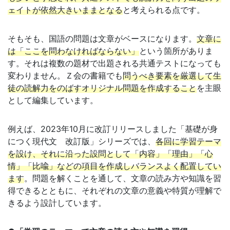
ェイトが依然大きいままとなる
と考えられる点です。
そもそも、国語の問題は文章がベースになります。
文章に
は「ここを問わなければならない」
という箇所がありま
す。それは複数の題材で出題される共通テストになっても
変わりません。Ｚ会の書籍でも
問うべき要素を厳選して生
徒の読解力をのばすオリジナル問題を作成すること
を主眼
として編集しています。
例えば、2023年10月に改訂リリースしました「基礎が身
につく現代文 改訂版」シリーズでは、
各回に学習テーマ
を設け、それに沿った設問として「内容」「理由」「心
情」「比喩」などの項目を作成しバランスよく配置してい
ます
。問題を解くことを通して、文章の読み方や知識を習
得できるとともに、それぞれの文章の意義や特質が理解で
きるよう設計しています。