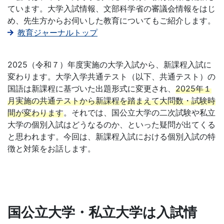
ています。大学入試情報、文部科学省の審議会情報をはじ
ジ。
め、先生方からお伺いした教育についてもご紹介します。
教育ジャーナルトップ
学
校
2025（令和７）年度実施の大学入試から、新課程入試に
変わります。大学入学共通テスト（以下、共通テスト）の
の
国語は新課程に基づいた出題形式に変更され、
2025年１
月実施の共通テストから新課程を踏まえて大問数・試験時
先
間が変わります
。それでは、国公立大学の二次試験や私立
大学の個別入試はどうなるのか、といった疑問が出てくる
生
と思われます。今回は、新課程入試における個別入試の特
徴と対策をお話します。
の
ご
指
国公立大学・私立大学は入試情