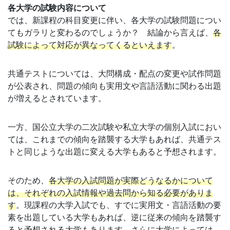
意
各大学の試験内容について
では、新課程の科目変更に伴い、各大学の試験問題につい
し
てもガラリと変わるのでしょうか？ 結論から言えば、
各
試験によって対応が異なってくるといえます
。
て
共通テストについては、大問構成・配点の変更や試作問題
い
が公表され、問題の傾向も実用文や言語活動に関わる出題
が増えるとされています。
ま
一方、国公立大学の二次試験や私立大学の個別入試におい
す。
ては、これまでの傾向を踏襲する大学もあれば、共通テス
トと同じような出題に変える大学もあると予想されます。
そのため、
各大学の入試問題が実際どうなるかについて
は、それぞれの入試情報や過去問から知る必要がありま
す
。現課程の大学入試でも、すでに実用文・言語活動の要
素を出題している大学もあれば、逆に従来の傾向を踏襲す
ると予想される大学もあります。さらに大学によっては、