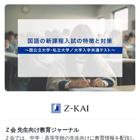
生
向
け
サ
ー
ビ
ス』
の
ペ
Ｚ会 先生向け教育ジャーナル
ー
Ｚ会では、中学・高等学校の先生向けに教育情報を配信し