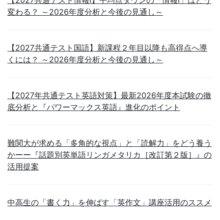
【2027共通テスト情報Ⅰ】平均点ダウンの「情報Ⅰ」はどう
変わる？ ～2026年度分析と今後の見通し～
【2027共通テスト国語】新課程２年目以降も高得点へ導
くには？ ～2026年度分析と今後の見通し～
【2027年共通テスト英語対策】最新2026年度本試験の徹
底分析と『パワーマックス英語』進化のポイント
難関大が求める「多角的な視点」と「読解力」をどう養う
かーー『話題別英単語リンガメタリカ［改訂第２版］』の
活用提案
中高生の「書く力」を伸ばす「英作文」講座活用のススメ