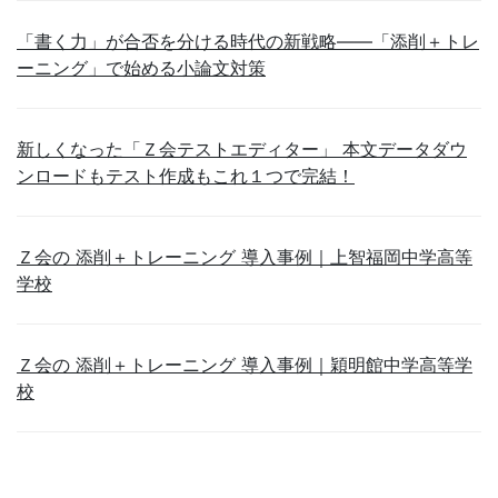
「書く力」が合否を分ける時代の新戦略――「添削＋トレ
ーニング」で始める小論文対策
新しくなった「Ｚ会テストエディター」 本文データダウ
ンロードもテスト作成もこれ１つで完結！
Ｚ会の 添削＋トレーニング 導入事例｜上智福岡中学高等
学校
Ｚ会の 添削＋トレーニング 導入事例｜穎明館中学高等学
校