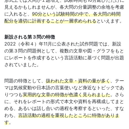
見えるかもしれませんが、各大問の分量調整の余地を考慮
に入れると、
90分という試験時間の中で、各大問の時間
配分を適切に計画することが一層求められる
といえます。
新設される第３問の特徴
2022（令和４）年11月に公表された試作問題では、新設
の第３問の問題例として、複数の文章や図・グラフをもと
にレポートを作成するという言語活動に基づく問題が出題
されていました。
問題の特徴として、
扱われた文章・資料の量が多く
、テー
マは気候変動や日本語の言葉使いなど身近なトピックであ
りつつも
実用的な文章の特徴が色濃く見られました
。さら
に、それをレポートの形式で本文や資料を再構成してまと
める、あるいは話し合いの過程を考察するといった、すな
わち、
言語活動の過程を重視したところに特徴がありま
す
。