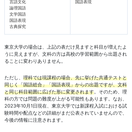
言語文化
国語表現
論理国語
す
文学国語
国語表現
る
古典探究
サ
東京大学の場合は、上記の表だけ見ますと科目が増えたよ
ー
うに見えますが、文科の方は高校の学習範囲から出題され
ることに変わりありません。
ビ
ただし、
理科では現課程の場合、先に挙げた共通テストと
ス
同じく「国語総合」「国語表現」からの出題ですが、文科
と同じ科目範囲に広げた形に変更されます
。そのため、理
を
科の方では問題の難度が上がる可能性もあります。なお、
2023年10月1日現在、東京大学では新課程入試における試
ご
験時間や配点などの詳細がまだ公表されていませんので、
今後の情報に注意されます。
用