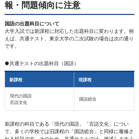
報・問題傾向に注意
導
の
国語の出題科目について
大学入試では新課程に対応した出題科目に変わります。例
さ
えば、共通テスト、東京大学の二次試験の場合は次の通り
です。
ら
●共通テストの出題科目（国語）
な
る
新課程
現課程
充
現代の国語
国語総合
言語文化
実
の
新課程の科目である「現代の国語」「言語文化」につい
て、多くの学校では旧課程の「国語総合」と同様に履修さ
れる科目です。そのため、共通テストでは、後述しますよ