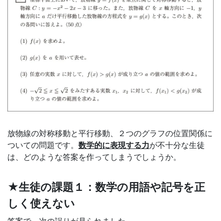
す
る
サ
ー
ビ
ス
放物線の対称移動と平行移動、２つのグラフの位置関係に
ついての問題です。
数学的に表現する力
が不十分な生徒
を
は、どのような答案を作ってしまうでしょうか。
ご
★生徒の課題１：数学の用語や記号を正
しく使えない
用