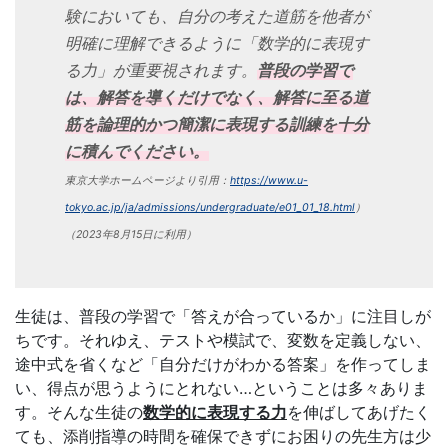
導
験においても、自分の考えた道筋を他者が
明確に理解できるように「数学的に表現す
の
る力」が重要視されます。
普段の学習で
は、解答を導くだけでなく、解答に至る道
さ
筋を論理的かつ簡潔に表現する訓練を十分
に積んでください。
ら
東京大学ホームページより引用：
https://www.u-
な
tokyo.ac.jp/ja/admissions/undergraduate/e01_01_18.html
）
（2023年8月15日に利用）
る
充
生徒は、普段の学習で「答えが合っているか」に注目しが
ちです。それゆえ、テストや模試で、変数を定義しない、
実
途中式を省くなど「自分だけがわかる答案」を作ってしま
い、得点が思うようにとれない…ということは多々ありま
の
す。そんな生徒の
数学的に表現する力
を伸ばしてあげたく
ても、添削指導の時間を確保できずにお困りの先生方は少