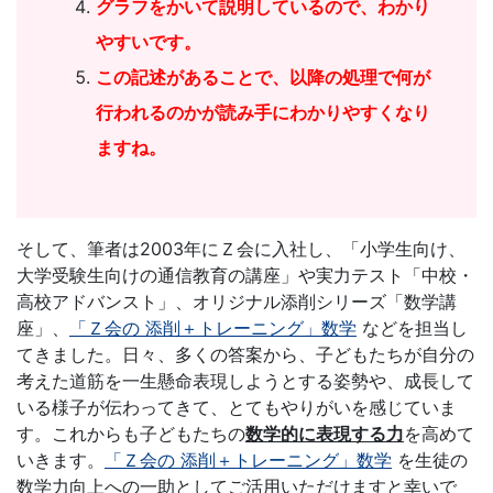
グラフをかいて説明しているので、わかり
やすいです。
この記述があることで、以降の処理で何が
行われるのかが読み手にわかりやすくなり
ますね。
そして、筆者は2003年にＺ会に入社し、「小学生向け、
大学受験生向けの通信教育の講座」や実力テスト「中校・
高校アドバンスト」、オリジナル添削シリーズ「数学講
座」、
「Ｚ会の 添削＋トレーニング」数学
などを担当し
てきました。日々、多くの答案から、子どもたちが自分の
考えた道筋を一生懸命表現しようとする姿勢や、成長して
いる様子が伝わってきて、とてもやりがいを感じていま
す。これからも子どもたちの
数学的に表現する力
を高めて
いきます。
「Ｚ会の 添削＋トレーニング」数学
を生徒の
数学力向上への一助としてご活用いただけますと幸いで