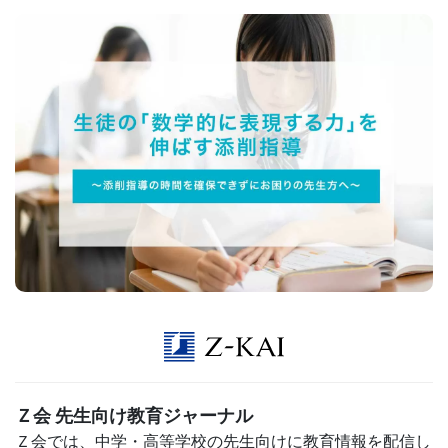
生
向
け
サ
ー
ビ
ス』
の
ペ
Ｚ会 先生向け教育ジャーナル
ー
Ｚ会では、中学・高等学校の先生向けに教育情報を配信し