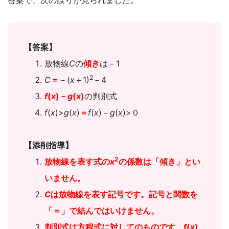
答案で、次の誤りが見られました。
意
し
【答案】
て
放物線
C
の
傾き
は－1
2
C
＝
－(
x
＋1)
－4
い
f
(
x
)－
g
(
x
)
の判別式
ま
f
(
x
)>
g
(
x
)
＝
f
(
x
)－
g
(
x
)>０
す。
【添削指導】
2
放物線を表す式の
x
の係数は「傾き」とい
いません。
C
は放物線を表す記号です。記号と関数を
「＝」で結んではいけません。
判別式は方程式に対してのものです。
f
(
x
)