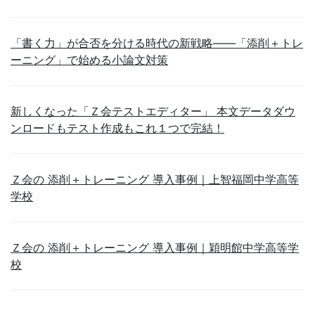
「書く力」が合否を分ける時代の新戦略――「添削＋トレ
ーニング」で始める小論文対策
新しくなった「Ｚ会テストエディター」 本文データダウ
ンロードもテスト作成もこれ１つで完結！
Ｚ会の 添削＋トレーニング 導入事例｜上智福岡中学高等
学校
Ｚ会の 添削＋トレーニング 導入事例｜穎明館中学高等学
校