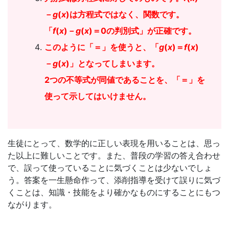
－
g
(
x
)は方程式ではなく、関数です。
「
f
(
x
)－
g
(
x
)＝0の判別式」が正確です。
このように「＝」を使うと、「
g
(
x
)＝
f
(
x
)
－
g
(
x
)」となってしまいます。
2つの不等式が同値であることを、「＝」を
使って示してはいけません。
生徒にとって、数学的に正しい表現を用いることは、思っ
た以上に難しいことです。また、普段の学習の答え合わせ
で、誤って使っていることに気づくことは少ないでしょ
う。答案を一生懸命作って、添削指導を受けて誤りに気づ
くことは、知識・技能をより確かなものにすることにもつ
ながります。