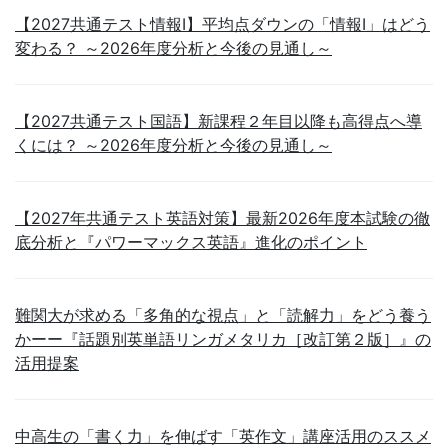
【2027共通テスト情報Ⅰ】平均点ダウンの「情報Ⅰ」はどう
変わる？ ～2026年度分析と今後の見通し～
【2027共通テスト国語】新課程２年目以降も高得点へ導
くには？ ～2026年度分析と今後の見通し～
【2027年共通テスト英語対策】最新2026年度本試験の徹
底分析と『パワーマックス英語』進化のポイント
難関大が求める「多角的な視点」と「読解力」をどう養う
かーー『話題別英単語リンガメタリカ［改訂第２版］』の
活用提案
中高生の「書く力」を伸ばす「英作文」講座活用のススメ