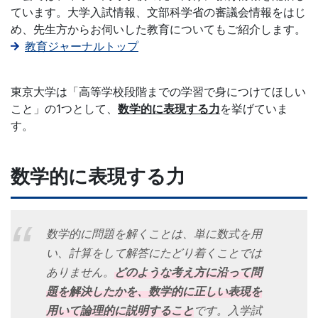
ています。大学入試情報、文部科学省の審議会情報をはじ
ジ。
め、先生方からお伺いした教育についてもご紹介します。
教育ジャーナルトップ
学
校
東京大学は「高等学校段階までの学習で身につけてほしい
こと」の1つとして、
数学的に表現する力
を挙げていま
の
す。
先
数学的に表現する力
生
の
数学的に問題を解くことは、単に数式を用
い、計算をして解答にたどり着くことでは
ご
ありません。
どのような考え方に沿って問
題を解決したかを、数学的に正しい表現を
指
用いて論理的に説明すること
です。入学試