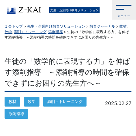
Ｚ
先生・企業向け教育ソリューション
メニュー
会
Ｚ会トップ
>
先生・企業向け教育ソリューション
>
教育ジャーナル
>
教材
,
数学
,
添削＋トレーニング
,
添削指導
>
生徒の「数学的に表現する力」を伸ば
公
す添削指導 ～添削指導の時間を確保できずにお困りの先生方へ～
式
生徒の「数学的に表現する力」を伸ば
／
す添削指導 ～添削指導の時間を確保
『学
できずにお困りの先生方へ～
校
教材
数学
添削＋トレーニング
2025.02.27
の
添削指導
先