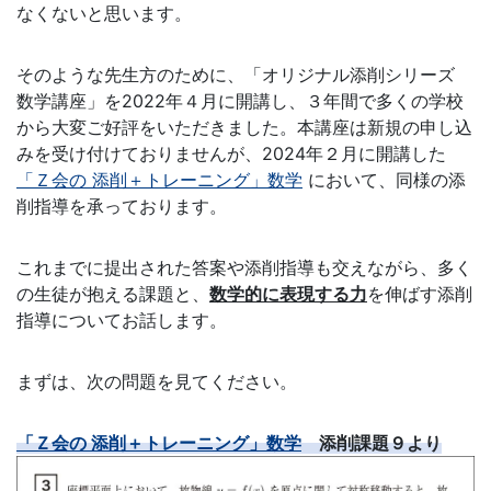
た
なくないと思います。
め
そのような先生方のために、「オリジナル添削シリーズ
数学講座」を2022年４月に開講し、３年間で多くの学校
に、
から大変ご好評をいただきました。本講座は新規の申し込
みを受け付けておりませんが、2024年２月に開講した
学
「Ｚ会の 添削＋トレーニング」数学
において、同様の添
削指導を承っております。
校
現
これまでに提出された答案や添削指導も交えながら、多く
の生徒が抱える課題と、
数学的に表現する力
を伸ばす添削
場
指導についてお話します。
を
まずは、次の問題を見てください。
支
「Ｚ会の 添削＋トレーニング」数学
添削課題９より
援